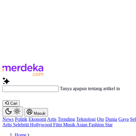
Tanya apapun tentang artikel ini...
Cari
Masuk
News
Politik
Ekonomi
Artis
Trending
Teknologi
Oto
Dunia
Gaya
Se
Artis
Selebriti
Hollywood
Film
Musik
Asian
Fashion
Star
Home