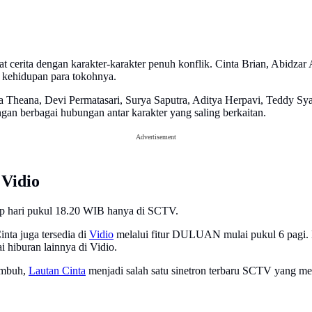
erita dengan karakter-karakter penuh konflik. Cinta Brian, Abidzar A
 kehidupan para tokohnya.
i Elma Theana, Devi Permatasari, Surya Saputra, Aditya Herpavi, Teddy
an berbagai hubungan antar karakter yang saling berkaitan.
Advertisement
 Vidio
iap hari pukul 18.20 WIB hanya di SCTV.
nta juga tersedia di
Vidio
melalui fitur DULUAN mulai pukul 6 pagi.
 hiburan lainnya di Vidio.
tumbuh,
Lautan Cinta
menjadi salah satu sinetron terbaru SCTV yang m