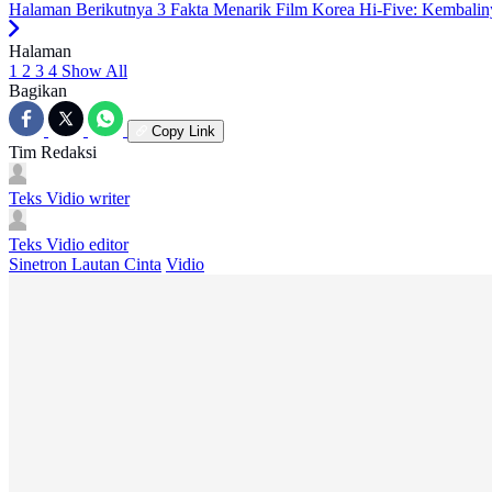
Halaman Berikutnya
3 Fakta Menarik Film Korea Hi-Five: Kembaliny
Halaman
1
2
3
4
Show All
Bagikan
Copy Link
Tim Redaksi
Teks Vidio
writer
Teks Vidio
editor
Sinetron Lautan Cinta
Vidio