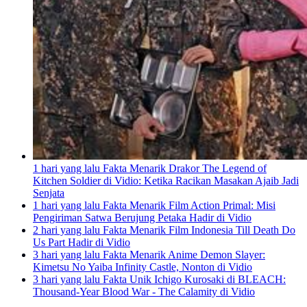
1 hari yang lalu
Fakta Menarik Drakor The Legend of
Kitchen Soldier di Vidio: Ketika Racikan Masakan Ajaib Jadi
Senjata
1 hari yang lalu
Fakta Menarik Film Action Primal: Misi
Pengiriman Satwa Berujung Petaka Hadir di Vidio
2 hari yang lalu
Fakta Menarik Film Indonesia Till Death Do
Us Part Hadir di Vidio
3 hari yang lalu
Fakta Menarik Anime Demon Slayer:
Kimetsu No Yaiba Infinity Castle, Nonton di Vidio
3 hari yang lalu
Fakta Unik Ichigo Kurosaki di BLEACH:
Thousand-Year Blood War - The Calamity di Vidio