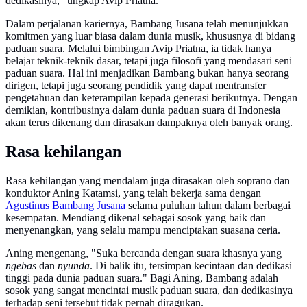
dedikasinya," ungkap Avip Priatna.
Dalam perjalanan kariernya, Bambang Jusana telah menunjukkan
komitmen yang luar biasa dalam dunia musik, khususnya di bidang
paduan suara. Melalui bimbingan Avip Priatna, ia tidak hanya
belajar teknik-teknik dasar, tetapi juga filosofi yang mendasari seni
paduan suara. Hal ini menjadikan Bambang bukan hanya seorang
dirigen, tetapi juga seorang pendidik yang dapat mentransfer
pengetahuan dan keterampilan kepada generasi berikutnya. Dengan
demikian, kontribusinya dalam dunia paduan suara di Indonesia
akan terus dikenang dan dirasakan dampaknya oleh banyak orang.
Rasa kehilangan
Rasa kehilangan yang mendalam juga dirasakan oleh soprano dan
konduktor Aning Katamsi, yang telah bekerja sama dengan
Agustinus Bambang Jusana
selama puluhan tahun dalam berbagai
kesempatan. Mendiang dikenal sebagai sosok yang baik dan
menyenangkan, yang selalu mampu menciptakan suasana ceria.
Aning mengenang, "Suka bercanda dengan suara khasnya yang
ngebas
dan
nyunda
. Di balik itu, tersimpan kecintaan dan dedikasi
tinggi pada dunia paduan suara." Bagi Aning, Bambang adalah
sosok yang sangat mencintai musik paduan suara, dan dedikasinya
terhadap seni tersebut tidak pernah diragukan.