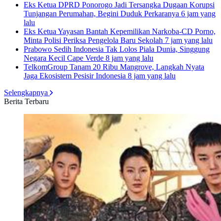
Eks Ketua DPRD Ponorogo Jadi Tersangka Dugaan Korupsi
Tunjangan Perumahan, Begini Duduk Perkaranya
6 jam yang
lalu
Eks Ketua Yayasan Bantah Kepemilikan Narkoba-CD Porno,
Minta Polisi Periksa Pengelola Baru Sekolah
7 jam yang lalu
Prabowo Sedih Indonesia Tak Lolos Piala Dunia, Singgung
Negara Kecil Cape Verde
8 jam yang lalu
TelkomGroup Tanam 20 Ribu Mangrove, Langkah Nyata
Jaga Ekosistem Pesisir Indonesia
8 jam yang lalu
Selengkapnya
Berita Terbaru