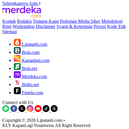
Selengkapnya Artis
Kontak
Redaksi
Tentang Kami
Pedoman Media Siber
Metodologi
Riset
Workstation
Disclaimer
Syarat & Ketentuan
Privasi
Kode Etik
Sitemap
Liputan6.com
Bola.com
Kapanlagi.com
Bola.net
Merdeka.com
Brilio.net
Fimela.com
Connect with Us
Copyright © 2026 Liputan6.com
•
KLY KapanLagi Youniverse All Right Reserved.