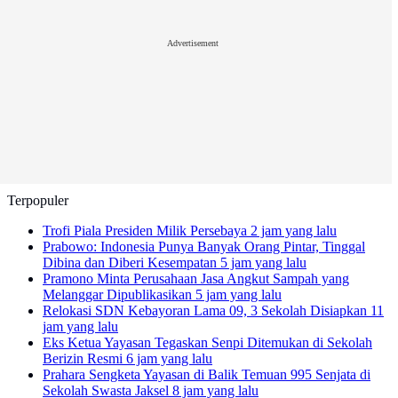
Advertisement
Terpopuler
Trofi Piala Presiden Milik Persebaya
2 jam yang lalu
Prabowo: Indonesia Punya Banyak Orang Pintar, Tinggal
Dibina dan Diberi Kesempatan
5 jam yang lalu
Pramono Minta Perusahaan Jasa Angkut Sampah yang
Melanggar Dipublikasikan
5 jam yang lalu
Relokasi SDN Kebayoran Lama 09, 3 Sekolah Disiapkan
11
jam yang lalu
Eks Ketua Yayasan Tegaskan Senpi Ditemukan di Sekolah
Berizin Resmi
6 jam yang lalu
Prahara Sengketa Yayasan di Balik Temuan 995 Senjata di
Sekolah Swasta Jaksel
8 jam yang lalu