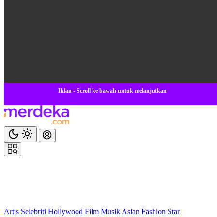
Iklan - Scroll ke bawah untuk melanjutkan
Artis
Selebriti
Hollywood
Film
Musik
Asian
Fashion
Star