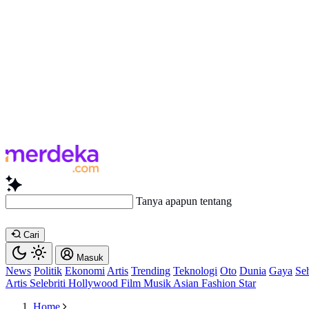
Tanya apapun tentang artikel ini...
Cari
Masuk
News
Politik
Ekonomi
Artis
Trending
Teknologi
Oto
Dunia
Gaya
Se
Artis
Selebriti
Hollywood
Film
Musik
Asian
Fashion
Star
Home