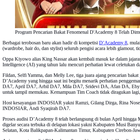
Program Pencarian Bakat Fenomenal D'Academy 8 Telah Dimul
Berbagai terobosan baru akan hadir di kompetisi
D’Academy 8
, mula
(wardrobe, hair do, dan stylist) seluruh pengisi acara lebih glamou
Oppa Kiyowo alias King Nassar akan kembali masuk ke dalam jajaran d
Intelligence (AI) yang tahun lalu mencuri perhatian lewat celetukan d
Fildan, Selfi Yamma, dan Melly Lee, tiga juara ajang pencarian bakat
D’Academy yang hingga saat ini begitu menarik perhatian penggemar
DA7, April DA7, Arbil DA7, Mila DA7, Sridevi DA, Afan DA, Eby
untuk tampil memukau. Kemampuan Tim Coach tidak diragukan lagi, te
Host kesayangan INDOSIAR yakni Ramzi, Gilang Dirga, Rina Nose, 
INDOSIAR, Andi Syaqirah DA7.
Proses audisi D’Academy 8 telah berlangsung di bulan April hingga Me
digelar secara terbuka di delapan lokasi yakni Kabupaten Musi Ban
Selatan, Kota Balikpapan-Kalimantan Timur, Kabupaten Cirebon-Jawa