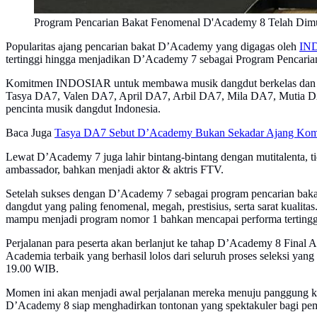
Program Pencarian Bakat Fenomenal D'Academy 8 Telah Dimu
Popularitas ajang pencarian bakat D’Academy yang digagas oleh
IN
tertinggi hingga menjadikan D’Academy 7 sebagai Program Pencari
Komitmen INDOSIAR untuk membawa musik dangdut berkelas dan berk
Tasya DA7, Valen DA7, April DA7, Arbil DA7, Mila DA7, Mutia DA
pencinta musik dangdut Indonesia.
Baca Juga
Tasya DA7 Sebut D’Academy Bukan Sekadar Ajang Kompe
Lewat D’Academy 7 juga lahir bintang-bintang dengan mutitalenta,
ambassador, bahkan menjadi aktor & aktris FTV.
Setelah sukses dengan D’Academy 7 sebagai program pencarian baka
dangdut yang paling fenomenal, megah, prestisius, serta sarat kualit
mampu menjadi program nomor 1 bahkan mencapai performa tertingg
Perjalanan para peserta akan berlanjut ke tahap D’Academy 8 Final 
Academia terbaik yang berhasil lolos dari seluruh proses seleksi 
19.00 WIB.
Momen ini akan menjadi awal perjalanan mereka menuju panggung komp
D’Academy 8 siap menghadirkan tontonan yang spektakuler bagi pemi