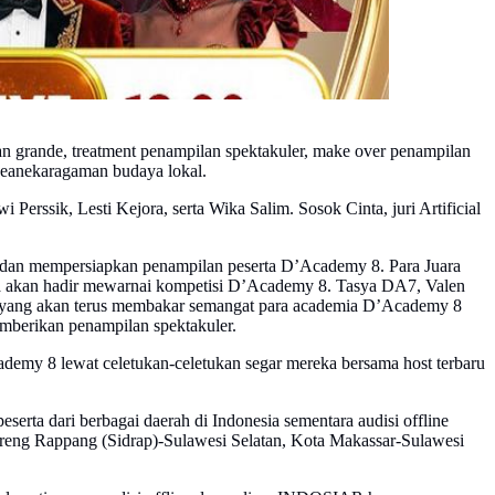
 dan grande, treatment penampilan spektakuler, make over penampilan
 keanekaragaman budaya lokal.
erssik, Lesti Kejora, serta Wika Salim. Sosok Cinta, juri Artificial
 dan mempersiapkan penampilan peserta D’Academy 8. Para Juara
uga akan hadir mewarnai kompetisi D’Academy 8. Tasya DA7, Valen
yang akan terus membakar semangat para academia D’Academy 8
emberikan penampilan spektakuler.
my 8 lewat celetukan-celetukan segar mereka bersama host terbaru
serta dari berbagai daerah di Indonesia sementara audisi offline
nreng Rappang (Sidrap)-Sulawesi Selatan, Kota Makassar-Sulawesi