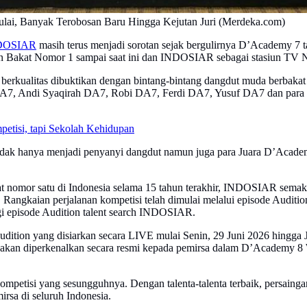
lai, Banyak Terobosan Baru Hingga Kejutan Juri (Merdeka.com)
DOSIAR
masih terus menjadi sorotan sejak bergulirnya D’Academy 7 t
an Bakat Nomor 1 sampai saat ini dan INDOSIAR sebagai stasiun TV 
ualitas dibuktikan dengan bintang-bintang dangdut muda berbakat d
7, Andi Syaqirah DA7, Robi DA7, Ferdi DA7, Yusuf DA7 dan para J
tisi, tapi Sekolah Kehidupan
 tidak hanya menjadi penyanyi dangdut namun juga para Juara D’Aca
t nomor satu di Indonesia selama 15 tahun terakhir, INDOSIAR semak
as. Rangkaian perjalanan kompetisi telah dimulai melalui episode Audi
i episode Audition talent search INDOSIAR.
Audition yang disiarkan secara LIVE mulai Senin, 29 Juni 2026 hingg
yang akan diperkenalkan secara resmi kepada pemirsa dalam D’Academy 
etisi yang sesungguhnya. Dengan talenta-talenta terbaik, persaingan 
rsa di seluruh Indonesia.