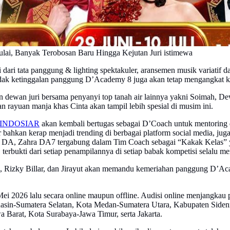
ai, Banyak Terobosan Baru Hingga Kejutan Juri istimewa
i dari tata panggung & lighting spektakuler, aransemen musik variatif
r, tidak ketinggalan panggung D’Academy 8 juga akan tetap mengangkat
ewan juri bersama penyanyi top tanah air lainnya yakni Soimah, Dewi P
an rayuan manja khas Cinta akan tampil lebih spesial di musim ini.
INDOSIAR
akan kembali bertugas sebagai D’Coach untuk mentoring
 bahkan kerap menjadi trending di berbagai platform social media, j
 DA, Zahra DA7 tergabung dalam Tim Coach sebagai “Kakak Kelas” 
rbukti dari setiap penampilannya di setiap babak kompetisi selalu m
Rizky Billar, dan Jirayut akan memandu kemeriahan panggung D’Acade
i 2026 lalu secara online maupun offline. Audisi online menjangkau pe
yuasin-Sumatera Selatan, Kota Medan-Sumatera Utara, Kabupaten Side
 Barat, Kota Surabaya-Jawa Timur, serta Jakarta.