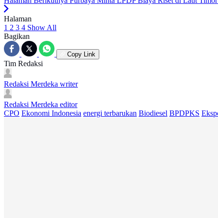
Halaman Berikutnya
Purbaya Minta LPDP Biaya Riset di Laut Timo
Halaman
1
2
3
4
Show All
Bagikan
Copy Link
Tim Redaksi
Redaksi Merdeka
writer
Redaksi Merdeka
editor
CPO
Ekonomi Indonesia
energi terbarukan
Biodiesel
BPDPKS
Eksp