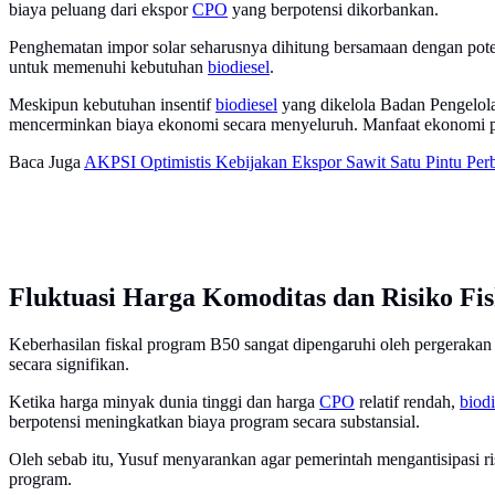
biaya peluang dari ekspor
CPO
yang berpotensi dikorbankan.
Penghematan impor solar seharusnya dihitung bersamaan dengan poten
untuk memenuhi kebutuhan
biodiesel
.
Meskipun kebutuhan insentif
biodiesel
yang dikelola Badan Pengelol
mencerminkan biaya ekonomi secara menyeluruh. Manfaat ekonomi pro
Baca Juga
AKPSI Optimistis Kebijakan Ekspor Sawit Satu Pintu Perb
Fluktuasi Harga Komoditas dan Risiko Fis
Keberhasilan fiskal program B50 sangat dipengaruhi oleh pergerakan 
secara signifikan.
Ketika harga minyak dunia tinggi dan harga
CPO
relatif rendah,
biodi
berpotensi meningkatkan biaya program secara substansial.
Oleh sebab itu, Yusuf menyarankan agar pemerintah mengantisipasi risi
program.