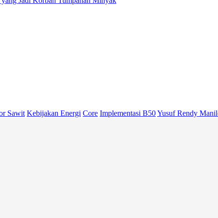
r yang Jadi Korban Tumpahan Minyak
or Sawit
Kebijakan Energi
Core
Implementasi B50
Yusuf Rendy Manil