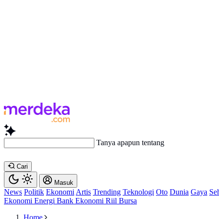
Tanya apapun tentang artikel ini.
Cari
Masuk
News
Politik
Ekonomi
Artis
Trending
Teknologi
Oto
Dunia
Gaya
Se
Ekonomi
Energi
Bank
Ekonomi
Riil
Bursa
Home