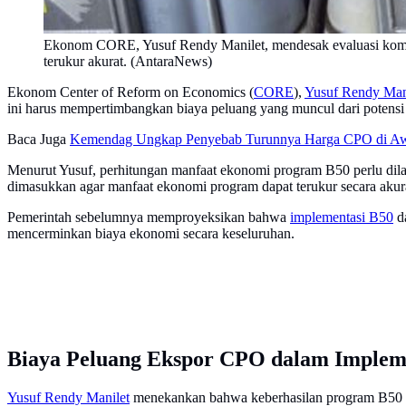
Ekonom CORE, Yusuf Rendy Manilet, mendesak evaluasi komp
terukur akurat. (AntaraNews)
Ekonom Center of Reform on Economics (
CORE
),
Yusuf Rendy Man
ini harus mempertimbangkan biaya peluang yang muncul dari potensi
Baca Juga
Kemendag Ungkap Penyebab Turunnya Harga CPO di Awa
Menurut Yusuf, perhitungan manfaat ekonomi program B50 perlu dilak
dimasukkan agar manfaat ekonomi program dapat terukur secara akur
Pemerintah sebelumnya memproyeksikan bahwa
implementasi B50
da
mencerminkan biaya ekonomi secara keseluruhan.
Biaya Peluang Ekspor CPO dalam Implem
Yusuf Rendy Manilet
menekankan bahwa keberhasilan program B50 ti