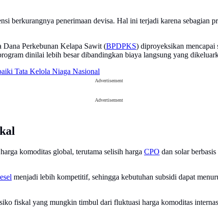
si berkurangnya penerimaan devisa. Hal ini terjadi karena sebagian p
a Dana Perkebunan Kelapa Sawit (
BPDPKS
) diproyeksikan mencapai 
gram dinilai lebih besar dibandingkan biaya langsung yang dikeluark
aiki Tata Kelola Niaga Nasional
Advertisement
Advertisement
kal
harga komoditas global, terutama selisih harga
CPO
dan solar berbasis
esel
menjadi lebih kompetitif, sehingga kebutuhan subsidi dapat menu
ko fiskal yang mungkin timbul dari fluktuasi harga komoditas internasi