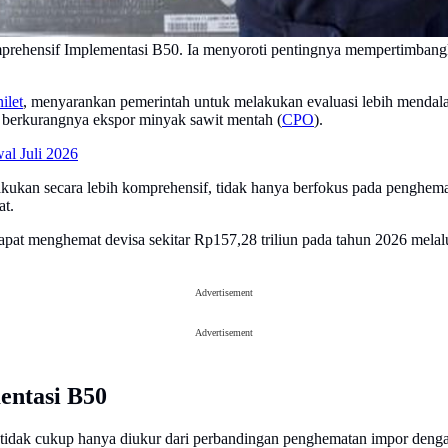
rehensif Implementasi B50. Ia menyoroti pentingnya mempertimbang
ilet
, menyarankan pemerintah untuk melakukan evaluasi lebih mendal
 berkurangnya ekspor minyak sawit mentah (
CPO
).
l Juli 2026
ukan secara lebih komprehensif, tidak hanya berfokus pada penghemata
at.
pat menghemat devisa sekitar Rp157,28 triliun pada tahun 2026 melal
Advertisement
Advertisement
entasi B50
dak cukup hanya diukur dari perbandingan penghematan impor dengan