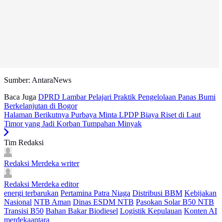
Sumber: AntaraNews
Baca Juga
DPRD Lambar Pelajari Praktik Pengelolaan Panas Bumi
Berkelanjutan di Bogor
Halaman Berikutnya
Purbaya Minta LPDP Biaya Riset di Laut
Timor yang Jadi Korban Tumpahan Minyak
Tim Redaksi
Redaksi Merdeka
writer
Redaksi Merdeka
editor
energi terbarukan
Pertamina Patra Niaga
Distribusi BBM
Kebijakan
Nasional
NTB Aman
Dinas ESDM NTB
Pasokan Solar B50 NTB
Transisi B50
Bahan Bakar Biodiesel
Logistik Kepulauan
Konten AI
merdekaantara