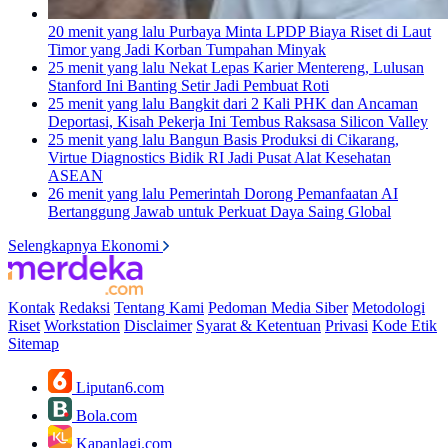
20 menit yang lalu
Purbaya Minta LPDP Biaya Riset di Laut
Timor yang Jadi Korban Tumpahan Minyak
25 menit yang lalu
Nekat Lepas Karier Mentereng, Lulusan
Stanford Ini Banting Setir Jadi Pembuat Roti
25 menit yang lalu
Bangkit dari 2 Kali PHK dan Ancaman
Deportasi, Kisah Pekerja Ini Tembus Raksasa Silicon Valley
25 menit yang lalu
Bangun Basis Produksi di Cikarang,
Virtue Diagnostics Bidik RI Jadi Pusat Alat Kesehatan
ASEAN
26 menit yang lalu
Pemerintah Dorong Pemanfaatan AI
Bertanggung Jawab untuk Perkuat Daya Saing Global
Selengkapnya Ekonomi
Kontak
Redaksi
Tentang Kami
Pedoman Media Siber
Metodologi
Riset
Workstation
Disclaimer
Syarat & Ketentuan
Privasi
Kode Etik
Sitemap
Liputan6.com
Bola.com
Kapanlagi.com