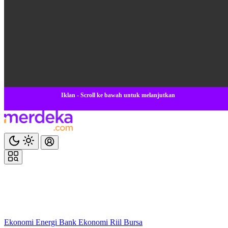
Iklan - Scroll ke bawah untuk melanjutkan
Ekonomi
Energi
Bank
Ekonomi
Riil
Bursa