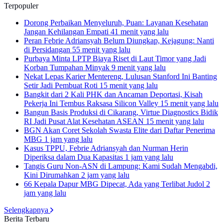
Terpopuler
Dorong Perbaikan Menyeluruh, Puan: Layanan Kesehatan
Jangan Kehilangan Empati
41 menit yang lalu
Peran Febrie Adriansyah Belum Diungkap, Kejagung: Nanti
di Persidangan
55 menit yang lalu
Purbaya Minta LPTP Biaya Riset di Laut Timor yang Jadi
Korban Tumpahan Minyak
9 menit yang lalu
Nekat Lepas Karier Mentereng, Lulusan Stanford Ini Banting
Setir Jadi Pembuat Roti
15 menit yang lalu
Bangkit dari 2 Kali PHK dan Ancaman Deportasi, Kisah
Pekerja Ini Tembus Raksasa Silicon Valley
15 menit yang lalu
Bangun Basis Produksi di Cikarang, Virtue Diagnostics Bidik
RI Jadi Pusat Alat Kesehatan ASEAN
15 menit yang lalu
BGN Akan Coret Sekolah Swasta Elite dari Daftar Penerima
MBG
1 jam yang lalu
Kasus TPPU, Febrie Adriansyah dan Nurman Herin
Diperiksa dalam Dua Kapasitas
1 jam yang lalu
Tangis Guru Non-ASN di Lampung: Kami Sudah Mengabdi,
Kini Dirumahkan
2 jam yang lalu
66 Kepala Dapur MBG Dipecat, Ada yang Terlibat Judol
2
jam yang lalu
Selengkapnya
Berita Terbaru