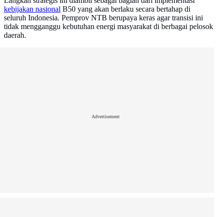
Langkah strategis ini diambil sebagai bagian dari implementasi
kebijakan nasional
B50 yang akan berlaku secara bertahap di
seluruh Indonesia. Pemprov NTB berupaya keras agar transisi ini
tidak mengganggu kebutuhan energi masyarakat di berbagai pelosok
daerah.
Advertisement