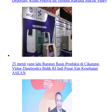
Deportasi, Kisah Pekerja Ini Tembus Raksasa Silicon Valley
25 menit yang lalu
Bangun Basis Produksi di Cikarang,
Virtue Diagnostics Bidik RI Jadi Pusat Alat Kesehatan
ASEAN