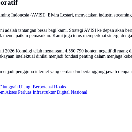
oratif
eaming Indonesia (AVISI), Elvira Lestari, menyatakan industri streami
Ini adalah tantangan besar bagi kami. Strategi AVISI ke depan akan b
idak mendapatkan pemasukan. Kami juga terus memperkuat sinergi deng
ni 2026 Komdigi telah menangani 4.550.790 konten negatif di ruang di
ekayaan intelektual dinilai menjadi fondasi penting dalam menjaga kebe
 menjadi pengguna internet yang cerdas dan bertanggung jawab dengan
iunggah Ulang, Berpotensi Hoaks
m Akses Perluas Infrastruktur Digital Nasional