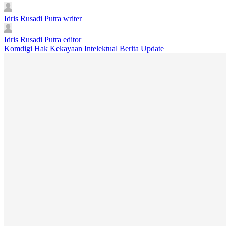
Idris Rusadi Putra
writer
Idris Rusadi Putra
editor
Komdigi
Hak Kekayaan Intelektual
Berita Update