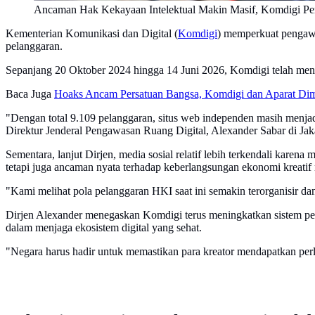
Ancaman Hak Kekayaan Intelektual Makin Masif, Komdigi P
Kementerian Komunikasi dan Digital (
Komdigi
) memperkuat pengaw
pelanggaran.
Sepanjang 20 Oktober 2024 hingga 14 Juni 2026, Komdigi telah mena
Baca Juga
Hoaks Ancam Persatuan Bangsa, Komdigi dan Aparat Dim
"Dengan total 9.109 pelanggaran, situs web independen masih menjadi
Direktur Jenderal Pengawasan Ruang Digital, Alexander Sabar di Jaka
Sementara, lanjut Dirjen, media sosial relatif lebih terkendali karena
tetapi juga ancaman nyata terhadap keberlangsungan ekonomi kreatif 
"Kami melihat pola pelanggaran HKI saat ini semakin terorganisir dan
Dirjen Alexander menegaskan Komdigi terus meningkatkan sistem pen
dalam menjaga ekosistem digital yang sehat.
"Negara harus hadir untuk memastikan para kreator mendapatkan perl