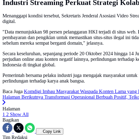
Industri Streaming Perkuat Strategi Kolab
Menanggapi kondisi tersebut, Sekretaris Jenderal Asosiasi Video Str
digital.
"Data menunjukkan 98 persen pelanggaran HKI terjadi di situs web. 
pembayaran dan pengiklan untuk memastikan situs-situs ilegal ini t
sebelum mereka sempat berganti domain," jelasnya.
Secara keseluruhan, sepanjang periode 20 Oktober 2024 hingga 14 Ju
perjudian online atau konten negatif lainnya, perlindungan terhadap k
Indonesia di tingkat global.
Pemerintah bersama pelaku industri juga mengajak masyarakat untuk
perlindungan terhadap karya anak bangsa.
Baca Juga
Komdigi Imbau Masyarakat Waspada Konten Lama yang D
Halaman Berikutnya
Transformasi Operasional Berbuah Positif, Telko
Halaman
1
2
Show All
Bagikan
Copy Link
Tim Redaksi