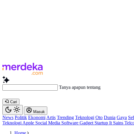
Tanya apapun tentang artikel ini..
Cari
Masuk
News
Politik
Ekonomi
Artis
Trending
Teknologi
Oto
Dunia
Gaya
Se
Teknologi
Apple
Social Media
Software
Gadget
Startup
It
Sains
Telc
Home