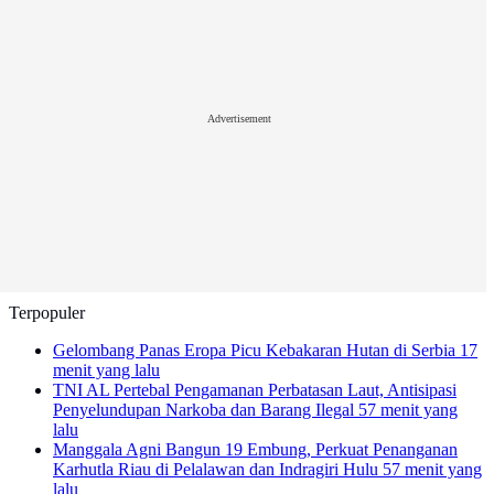
Advertisement
Terpopuler
Gelombang Panas Eropa Picu Kebakaran Hutan di Serbia
17
menit yang lalu
TNI AL Pertebal Pengamanan Perbatasan Laut, Antisipasi
Penyelundupan Narkoba dan Barang Ilegal
57 menit yang
lalu
Manggala Agni Bangun 19 Embung, Perkuat Penanganan
Karhutla Riau di Pelalawan dan Indragiri Hulu
57 menit yang
lalu