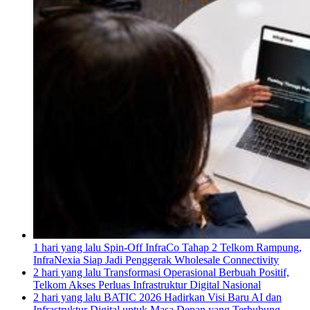
1 hari yang lalu
Spin-Off InfraCo Tahap 2 Telkom Rampung,
InfraNexia Siap Jadi Penggerak Wholesale Connectivity
2 hari yang lalu
Transformasi Operasional Berbuah Positif,
Telkom Akses Perluas Infrastruktur Digital Nasional
2 hari yang lalu
BATIC 2026 Hadirkan Visi Baru AI dan
Infrastruktur Digital untuk Masa Depan yang Terhubung