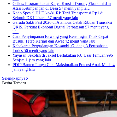
Celios: Program Padat Karya Krusial Dorong Ekonomi dan
Atasi Ketimpangan di Desa
57 menit yang lalu
Kado Spesial HUT ke-81 RI: Tarif Transportasi Rp1 di
Seluruh DKI Jakarta
57 menit yang lalu
Garuda Sakti Fest 2026 di Atambua Cetak Ribuan Transaksi
QRIS, Perkuat Ekonomi Digital Perbatasan
57 menit yang
lalu
Cara Penyimpanan Bawang yang Benar agar Tidak Cepat
Busuk, Tetap Kering dan Awet
42 menit yang lalu
Kebakaran Pergudangan Kosambi, Gudang 3 Perusahaan
Ludes
56 menit yang lalu
Yayasan Sekolah di Jaksel Berlakukan PJJ Usai Temuan 996
Senjata
1 jam yang lalu
PDIP Banten Punya Cara Maksimalkan Potensi Anak Muda
4
jam yang lalu
Selengkapnya
Berita Terbaru