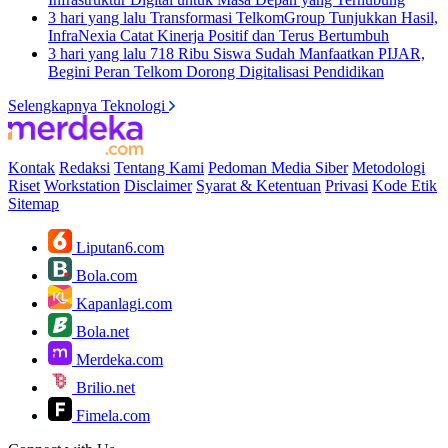
3 hari yang lalu
Transformasi TelkomGroup Tunjukkan Hasil,
InfraNexia Catat Kinerja Positif dan Terus Bertumbuh
3 hari yang lalu
718 Ribu Siswa Sudah Manfaatkan PIJAR,
Begini Peran Telkom Dorong Digitalisasi Pendidikan
Selengkapnya Teknologi
Kontak
Redaksi
Tentang Kami
Pedoman Media Siber
Metodologi
Riset
Workstation
Disclaimer
Syarat & Ketentuan
Privasi
Kode Etik
Sitemap
Liputan6.com
Bola.com
Kapanlagi.com
Bola.net
Merdeka.com
Brilio.net
Fimela.com