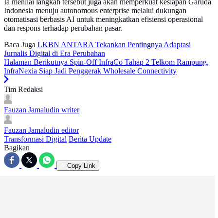
Ia menilai langkah tersebut juga akan memperkuat kesiapan Garuda
Indonesia menuju autonomous enterprise melalui dukungan
otomatisasi berbasis AI untuk meningkatkan efisiensi operasional
dan respons terhadap perubahan pasar.
Baca Juga
LKBN ANTARA Tekankan Pentingnya Adaptasi
Jurnalis Digital di Era Perubahan
Halaman Berikutnya
Spin-Off InfraCo Tahap 2 Telkom Rampung,
InfraNexia Siap Jadi Penggerak Wholesale Connectivity
Tim Redaksi
Fauzan Jamaludin
writer
Fauzan Jamaludin
editor
Transformasi Digital
Berita Update
Bagikan
Copy Link