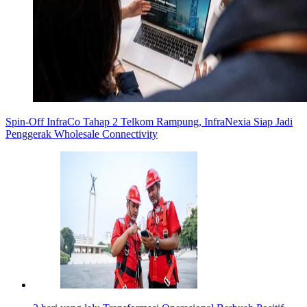
Spin-Off InfraCo Tahap 2 Telkom Rampung, InfraNexia Siap Jadi
Penggerak Wholesale Connectivity