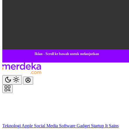
Iklan - Scroll ke bawah untuk melanjutkan
Teknologi
Apple
Social Media
Software
Gadget
Startup
It
Sains