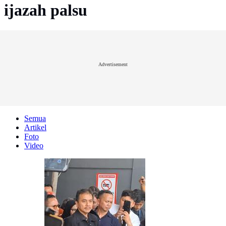
ijazah palsu
Advertisement
Semua
Artikel
Foto
Video