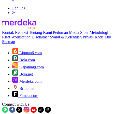
Lanjut
Kontak
Redaksi
Tentang Kami
Pedoman Media Siber
Metodologi
Riset
Workstation
Disclaimer
Syarat & Ketentuan
Privasi
Kode Etik
Sitemap
Liputan6.com
Bola.com
Kapanlagi.com
Bola.net
Merdeka.com
Brilio.net
Fimela.com
Connect with Us