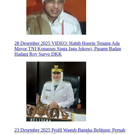
28 Desember 2025
VIDEO: Habib Husein Tenang Ada
Mayor TNI Kopassus Siaga Jaga Jokowi, Pasang Badan
Hadapi Roy Suryo DKK
23 Desember 2025
Profil Wagub Bangka Belitung: Pernah