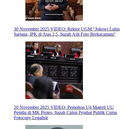
30 November 2025
VIDEO: Rektor UGM "Jokowi Lulus
Sarjana, IPK di Atas 2,5, Ijazah Asli Foto Berkacamata"
20 November 2025
VIDEO: Pemohon Uji Materil UU
Pemilu di MK Protes, Ijazah Calon Pejabat Publik Cuma
Fotocopy Legalisir