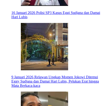
16 Januari 2026
Polisi SP3 Kasus Eggi Sudjana dan Damai
Hari Lubis
9 Januari 2026
Relawan Ungkap Momen Jokowi Ditemui
Eggy Sudjana dan Damai Hari Lubis, Pelukan Erat hingga
Mata Berkaca-kaca