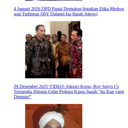
4 Januari 2026
DPD Partai Demokrat Ingatkan Etika Medsos
usai Tudingan SBY Dalangi Isu Ijazah Jokowi
29 Desember 2025
VIDEO: Jokowi Keras, Roy Suryo Cs
Tersangka Hingga Gelar Perkara Kasus Ijazah "Itu Kan yang
Diminta!"