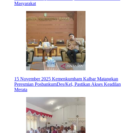
Masyarakat
15 November 2025
Kemenkumham Kalbar Matangkan
Peresmian PosbankumDes/Kel, Pastikan Akses Keadilan
Merata