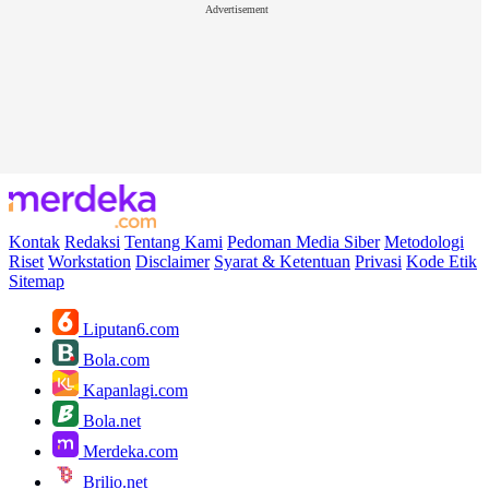
Advertisement
Kontak
Redaksi
Tentang Kami
Pedoman Media Siber
Metodologi
Riset
Workstation
Disclaimer
Syarat & Ketentuan
Privasi
Kode Etik
Sitemap
Liputan6.com
Bola.com
Kapanlagi.com
Bola.net
Merdeka.com
Brilio.net