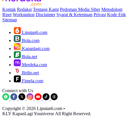
Kontak
Redaksi
Tentang Kami
Pedoman Media Siber
Metodologi
Riset
Workstation
Disclaimer
Syarat & Ketentuan
Privasi
Kode Etik
Sitemap
Liputan6.com
Bola.com
Kapanlagi.com
Bola.net
Merdeka.com
Brilio.net
Fimela.com
Connect with Us
Copyright © 2026 Liputan6.com
•
KLY KapanLagi Youniverse All Right Reserved.