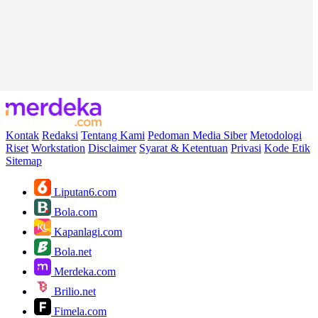
Kontak
Redaksi
Tentang Kami
Pedoman Media Siber
Metodologi
Riset
Workstation
Disclaimer
Syarat & Ketentuan
Privasi
Kode Etik
Sitemap
Liputan6.com
Bola.com
Kapanlagi.com
Bola.net
Merdeka.com
Brilio.net
Fimela.com