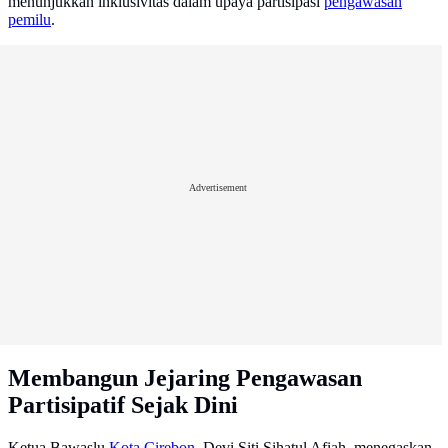
menunjukkan inklusivitas dalam upaya partisipasi
pengawasan
pemilu
.
Advertisement
Membangun Jejaring Pengawasan
Partisipatif Sejak Dini
Ketua Bawaslu
Kota Cirebon
, Devi Siti Sihatul Afiah, menegaskan