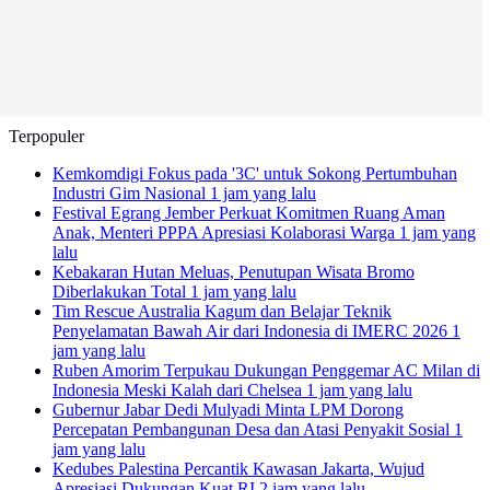
Terpopuler
Kemkomdigi Fokus pada '3C' untuk Sokong Pertumbuhan
Industri Gim Nasional
1 jam yang lalu
Festival Egrang Jember Perkuat Komitmen Ruang Aman
Anak, Menteri PPPA Apresiasi Kolaborasi Warga
1 jam yang
lalu
Kebakaran Hutan Meluas, Penutupan Wisata Bromo
Diberlakukan Total
1 jam yang lalu
Tim Rescue Australia Kagum dan Belajar Teknik
Penyelamatan Bawah Air dari Indonesia di IMERC 2026
1
jam yang lalu
Ruben Amorim Terpukau Dukungan Penggemar AC Milan di
Indonesia Meski Kalah dari Chelsea
1 jam yang lalu
Gubernur Jabar Dedi Mulyadi Minta LPM Dorong
Percepatan Pembangunan Desa dan Atasi Penyakit Sosial
1
jam yang lalu
Kedubes Palestina Percantik Kawasan Jakarta, Wujud
Apresiasi Dukungan Kuat RI
2 jam yang lalu