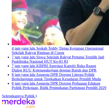
4 jam yang lalu
Seskab Teddy Tinjau Kesiapan Operasional
Sekolah Rakyat Rintisan di Curug
7 jam yang lalu
Siswa Sekolah Rakyat Pertama Terpilih Jadi
Paskibraka Nasional HUT Ke-81 RI
7 jam yang lalu
KBPBI Apresiasi Kapolri Buka Ruang
Dialog RUU Ketenagakerjaan dengan Buruh dan DPR
8 jam yang lalu
Anggota DPR Dorong Literasi Politik
Berkelanjutan untuk Tingkatkan Kesadaran Pemilih Muda
8 jam yang lalu
Anggota DPR Dorong Perluasan Edukasi
Politik Perkotaan, Bidik Peningkatan Partisipasi Pemilih 2029
Selengkapnya Politik