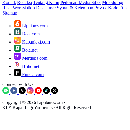
Kontak
Redaksi
Tentang Kami
Pedoman Media Siber
Metodologi
Riset
Workstation
Disclaimer
Syarat & Ketentuan
Privasi
Kode Etik
Sitemap
Liputan6.com
Bola.com
Kapanlagi.com
Bola.net
Merdeka.com
Brilio.net
Fimela.com
Connect with Us
Copyright © 2026 Liputan6.com
•
KLY KapanLagi Youniverse All Right Reserved.