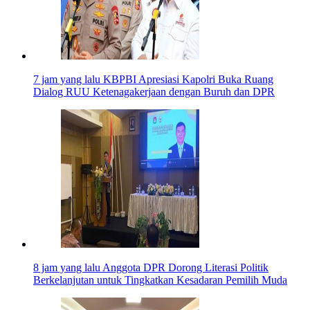
7 jam yang lalu
KBPBI Apresiasi Kapolri Buka Ruang
Dialog RUU Ketenagakerjaan dengan Buruh dan DPR
8 jam yang lalu
Anggota DPR Dorong Literasi Politik
Berkelanjutan untuk Tingkatkan Kesadaran Pemilih Muda