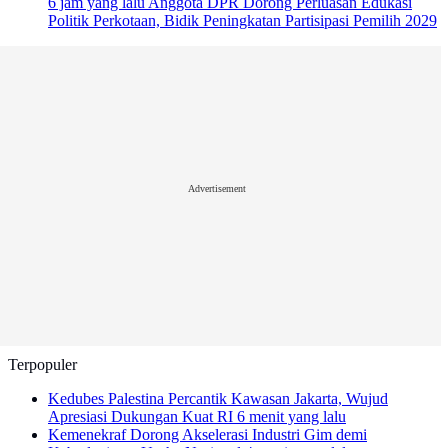
6 jam yang lalu
Anggota DPR Dorong Perluasan Edukasi
Politik Perkotaan, Bidik Peningkatan Partisipasi Pemilih 2029
Advertisement
Terpopuler
Kedubes Palestina Percantik Kawasan Jakarta, Wujud
Apresiasi Dukungan Kuat RI
6 menit yang lalu
Kemenekraf Dorong Akselerasi Industri Gim demi