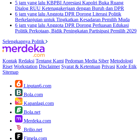
5 jam yang lalu
KBPBI Apresiasi Kapolri Buka Ruang
Dialog RUU Ketenagakerjaan dengan Buruh dan DPR
6 jam yang lalu
Anggota DPR Dorong Literasi Politik
Berkelanjutan untuk Tingkatkan Kesadaran Pemilih Muda
6 jam yang lalu
Anggota DPR Dorong Perluasan Edukasi
Politik Perkotaan, Bidik Peningkatan Partisipasi Pemilih 2029
Selengkapnya Politik
Kontak
Redaksi
Tentang Kami
Pedoman Media Siber
Metodologi
Riset
Workstation
Disclaimer
Syarat & Ketentuan
Privasi
Kode Etik
Sitemap
Liputan6.com
Bola.com
Kapanlagi.com
Bola.net
Merdeka.com
Brilio.net
Fimela.com