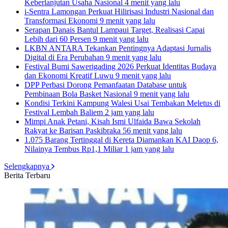
Keberlanjutan Usaha Nasional
4 menit yang lalu
i-Sentra Lamongan Perkuat Hilirisasi Industri Nasional dan
Transformasi Ekonomi
9 menit yang lalu
Serapan Danais Bantul Lampaui Target, Realisasi Capai
Lebih dari 60 Persen
9 menit yang lalu
LKBN ANTARA Tekankan Pentingnya Adaptasi Jurnalis
Digital di Era Perubahan
9 menit yang lalu
Festival Bumi Sawerigading 2026 Perkuat Identitas Budaya
dan Ekonomi Kreatif Luwu
9 menit yang lalu
DPP Perbasi Dorong Pemanfaatan Database untuk
Pembinaan Bola Basket Nasional
9 menit yang lalu
Kondisi Terkini Kampung Walesi Usai Tembakan Meletus di
Festival Lembah Baliem
2 jam yang lalu
Mimpi Anak Petani, Kisah Ismi Ulfaida Bawa Sekolah
Rakyat ke Barisan Paskibraka
56 menit yang lalu
1.075 Barang Tertinggal di Kereta Diamankan KAI Daop 6,
Nilainya Tembus Rp1,1 Miliar
1 jam yang lalu
Selengkapnya
Berita Terbaru