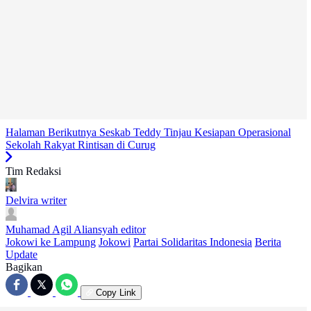
Halaman Berikutnya
Seskab Teddy Tinjau Kesiapan Operasional
Sekolah Rakyat Rintisan di Curug
Tim Redaksi
Delvira
writer
Muhamad Agil Aliansyah
editor
Jokowi ke Lampung
Jokowi
Partai Solidaritas Indonesia
Berita
Update
Bagikan
Copy Link