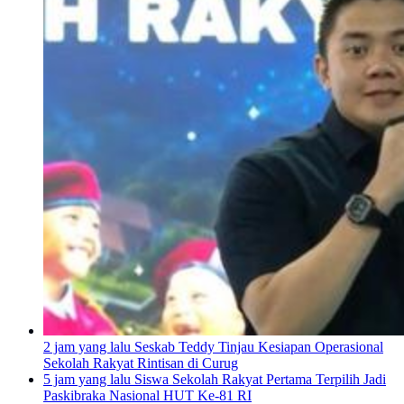
2 jam yang lalu
Seskab Teddy Tinjau Kesiapan Operasional
Sekolah Rakyat Rintisan di Curug
5 jam yang lalu
Siswa Sekolah Rakyat Pertama Terpilih Jadi
Paskibraka Nasional HUT Ke-81 RI