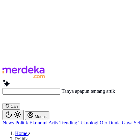
Tanya apapun tentang artikel ini...
Cari
Masuk
News
Politik
Ekonomi
Artis
Trending
Teknologi
Oto
Dunia
Gaya
Se
Home
Politik