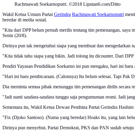
Rachmawati Soekarnoputri. ©2018 Liputan6.com/Ditto
Wakil Ketua Umum Partai
Gerindra
Rachmawati Soekarnoputri
memba
beredar di media sosial.
"Kita dari DPP belum pernah merilis tentang tim pemenangan, saya ma
Senin (20/8).
Dirinya pun tak mengetahui siapa yang membuat dan mengedarkan
"Kita tidak tahu siapa yang bikin. Jadi tolong itu dicounter. Dari DP
Pendiri Yayasan Pendidikan Soekarno ini pun mengaku, hari ini baru
"Hari ini baru pembicaraan. (Calonnya) Itu belum selesai. Tapi Pak 
Dia meminta semua pihak menunggu tim pemenangan dirilis secara res
"Jadi nanti saudara-saudara tunggu saja pengumuman resmi. Jadi janga
Sementara itu, Wakil Ketua Dewan Pembina Partai Gerindra Hashim
"Fix (Djoko Santoso). (Nama yang beredar) Hoaks itu, yang lain b
Dirinya pun menyebut, Partai Demokrat, PKS dan PAN sudah setuju 