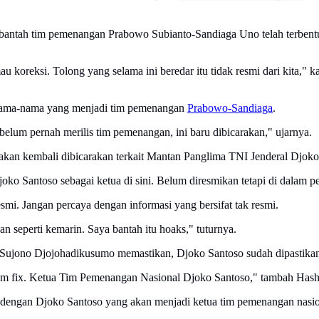
ntah tim pemenangan Prabowo Subianto-Sandiaga Uno telah terbent
u koreksi. Tolong yang selama ini beredar itu tidak resmi dari kita,"
 nama-nama yang menjadi tim pemenangan
Prabowo-Sandiaga
.
P belum pernah merilis tim pemenangan, ini baru dibicarakan," ujarnya.
 akan kembali dibicarakan terkait Mantan Panglima TNI Jenderal Djok
Djoko Santoso sebagai ketua di sini. Belum diresmikan tetapi di dalam
mi. Jangan percaya dengan informasi yang bersifat tak resmi.
n seperti kemarin. Saya bantah itu hoaks," tuturnya.
 Sujono Djojohadikusumo memastikan, Djoko Santoso sudah dipastika
elum fix. Ketua Tim Pemenangan Nasional Djoko Santoso," tambah Has
dengan Djoko Santoso yang akan menjadi ketua tim pemenangan nasio