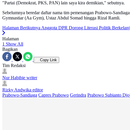
"Partai (Demokrat, PKS, PAN) lain saya kira demikian," sebutnya.
Sebelumnya beredar daftar nama tim pemenangan Prabowo-Sandiaga b
Gymnastiar (Aa Gym), Ustaz Abdul Somad hingga Rizal Ramli.
Halaman Berikutnya
Anggota DPR Dorong Literasi Politik Berkelan
Halaman
1
Show All
Bagikan
Copy Link
Tim Redaksi
Nur Habibie
writer
Rizky Andwika
editor
Prabowo-Sandiaga
Capres Prabowo
Gerindra
Prabowo Subianto Djo