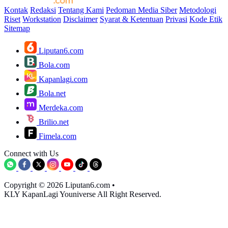
Kontak
Redaksi
Tentang Kami
Pedoman Media Siber
Metodologi
Riset
Workstation
Disclaimer
Syarat & Ketentuan
Privasi
Kode Etik
Sitemap
Liputan6.com
Bola.com
Kapanlagi.com
Bola.net
Merdeka.com
Brilio.net
Fimela.com
Connect with Us
Copyright © 2026 Liputan6.com
•
KLY KapanLagi Youniverse All Right Reserved.