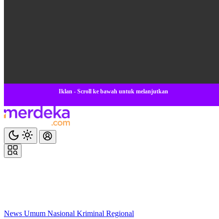
Iklan - Scroll ke bawah untuk melanjutkan
News
Umum
Nasional
Kriminal
Regional