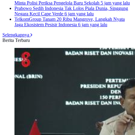
Minta Polisi Periksa Pengelola Baru Sekolah
5 jam yang lalu
Prabowo Sedih Indonesia Tak Lolos Piala Dunia, Singgung
Negara Kecil Cape Verde
6 jam yang lalu
TelkomGroup Tanam 20 Ribu Mangrove, Langkah Nyata
Jaga Ekosistem Pesisir Indonesia
6 jam yang lalu
Selengkapnya
Berita Terbaru