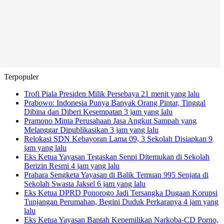
Terpopuler
Trofi Piala Presiden Milik Persebaya
21 menit yang lalu
Prabowo: Indonesia Punya Banyak Orang Pintar, Tinggal
Dibina dan Diberi Kesempatan
3 jam yang lalu
Pramono Minta Perusahaan Jasa Angkut Sampah yang
Melanggar Dipublikasikan
3 jam yang lalu
Relokasi SDN Kebayoran Lama 09, 3 Sekolah Disiapkan
9
jam yang lalu
Eks Ketua Yayasan Tegaskan Senpi Ditemukan di Sekolah
Berizin Resmi
4 jam yang lalu
Prahara Sengketa Yayasan di Balik Temuan 995 Senjata di
Sekolah Swasta Jaksel
6 jam yang lalu
Eks Ketua DPRD Ponorogo Jadi Tersangka Dugaan Korupsi
Tunjangan Perumahan, Begini Duduk Perkaranya
4 jam yang
lalu
Eks Ketua Yayasan Bantah Kepemilikan Narkoba-CD Porno,