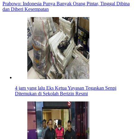
Prabowo: Indonesia Punya Banyak Orang Pintar, Tinggal Dibina
dan Diberi Kesempatan
4 jam yang lalu
Eks Ketua Yayasan Tegaskan Senpi
Ditemukan di Sekolah Berizin Resmi