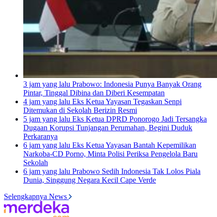
3 jam yang lalu
Prabowo: Indonesia Punya Banyak Orang
Pintar, Tinggal Dibina dan Diberi Kesempatan
4 jam yang lalu
Eks Ketua Yayasan Tegaskan Senpi
Ditemukan di Sekolah Berizin Resmi
5 jam yang lalu
Eks Ketua DPRD Ponorogo Jadi Tersangka
Dugaan Korupsi Tunjangan Perumahan, Begini Duduk
Perkaranya
6 jam yang lalu
Eks Ketua Yayasan Bantah Kepemilikan
Narkoba-CD Porno, Minta Polisi Periksa Pengelola Baru
Sekolah
6 jam yang lalu
Prabowo Sedih Indonesia Tak Lolos Piala
Dunia, Singgung Negara Kecil Cape Verde
Selengkapnya News