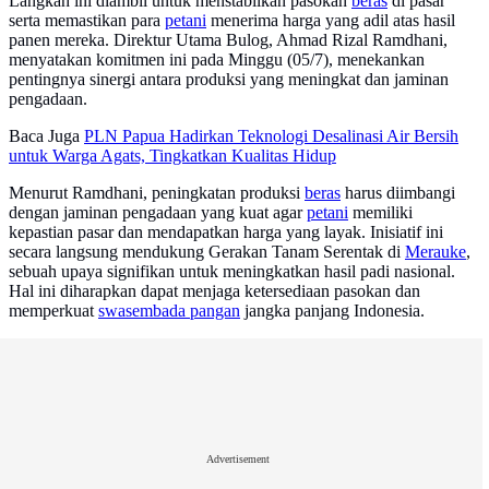
Langkah ini diambil untuk menstabilkan pasokan
beras
di pasar
serta memastikan para
petani
menerima harga yang adil atas hasil
panen mereka. Direktur Utama Bulog, Ahmad Rizal Ramdhani,
menyatakan komitmen ini pada Minggu (05/7), menekankan
pentingnya sinergi antara produksi yang meningkat dan jaminan
pengadaan.
Baca Juga
PLN Papua Hadirkan Teknologi Desalinasi Air Bersih
untuk Warga Agats, Tingkatkan Kualitas Hidup
Menurut Ramdhani, peningkatan produksi
beras
harus diimbangi
dengan jaminan pengadaan yang kuat agar
petani
memiliki
kepastian pasar dan mendapatkan harga yang layak. Inisiatif ini
secara langsung mendukung Gerakan Tanam Serentak di
Merauke
,
sebuah upaya signifikan untuk meningkatkan hasil padi nasional.
Hal ini diharapkan dapat menjaga ketersediaan pasokan dan
memperkuat
swasembada pangan
jangka panjang Indonesia.
Advertisement