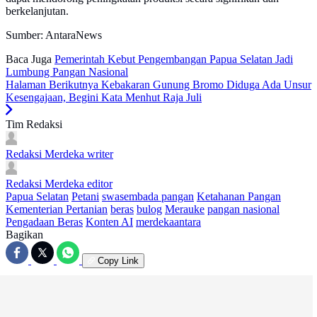
berkelanjutan.
Sumber: AntaraNews
Baca Juga
Pemerintah Kebut Pengembangan Papua Selatan Jadi
Lumbung Pangan Nasional
Halaman Berikutnya
Kebakaran Gunung Bromo Diduga Ada Unsur
Kesengajaan, Begini Kata Menhut Raja Juli
Tim Redaksi
Redaksi Merdeka
writer
Redaksi Merdeka
editor
Papua Selatan
Petani
swasembada pangan
Ketahanan Pangan
Kementerian Pertanian
beras
bulog
Merauke
pangan nasional
Pengadaan Beras
Konten AI
merdekaantara
Bagikan
Copy Link