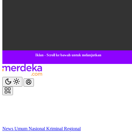
Iklan - Scroll ke bawah untuk melanjutkan
News
Umum
Nasional
Kriminal
Regional