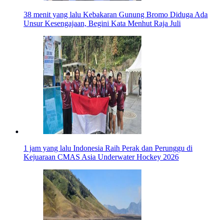
38 menit yang lalu
Kebakaran Gunung Bromo Diduga Ada
Unsur Kesengajaan, Begini Kata Menhut Raja Juli
1 jam yang lalu
Indonesia Raih Perak dan Perunggu di
Kejuaraan CMAS Asia Underwater Hockey 2026