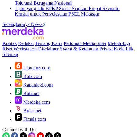
Toleransi Beragama Nasional
1 jam yang lalu
BPKP Sulsel Siapkan Empat Skenario
Krusial untuk Penyelesaian PSEL Makassar
Selengkapnya News
Kontak
Redaksi
Tentang Kami
Pedoman Media Siber
Metodologi
Riset
Workstation
Disclaimer
Syarat & Ketentuan
Privasi
Kode Etik
Sitemap
Liputan6.com
Bola.com
Kapanlagi.com
Bola.net
Merdeka.com
Brilio.net
Fimela.com
Connect with Us