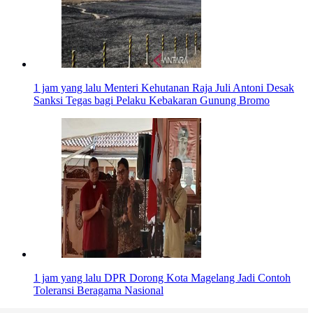
1 jam yang lalu
Menteri Kehutanan Raja Juli Antoni Desak
Sanksi Tegas bagi Pelaku Kebakaran Gunung Bromo
1 jam yang lalu
DPR Dorong Kota Magelang Jadi Contoh
Toleransi Beragama Nasional