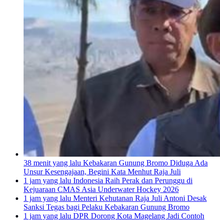
38 menit yang lalu
Kebakaran Gunung Bromo Diduga Ada
Unsur Kesengajaan, Begini Kata Menhut Raja Juli
1 jam yang lalu
Indonesia Raih Perak dan Perunggu di
Kejuaraan CMAS Asia Underwater Hockey 2026
1 jam yang lalu
Menteri Kehutanan Raja Juli Antoni Desak
Sanksi Tegas bagi Pelaku Kebakaran Gunung Bromo
1 jam yang lalu
DPR Dorong Kota Magelang Jadi Contoh