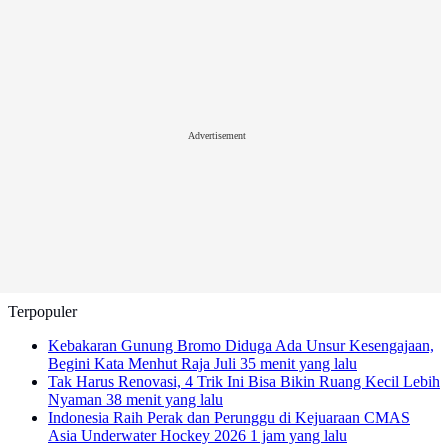
Advertisement
Terpopuler
Kebakaran Gunung Bromo Diduga Ada Unsur Kesengajaan,
Begini Kata Menhut Raja Juli
35 menit yang lalu
Tak Harus Renovasi, 4 Trik Ini Bisa Bikin Ruang Kecil Lebih
Nyaman
38 menit yang lalu
Indonesia Raih Perak dan Perunggu di Kejuaraan CMAS
Asia Underwater Hockey 2026
1 jam yang lalu