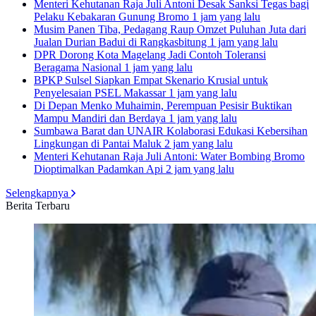
Menteri Kehutanan Raja Juli Antoni Desak Sanksi Tegas bagi
Pelaku Kebakaran Gunung Bromo
1 jam yang lalu
Musim Panen Tiba, Pedagang Raup Omzet Puluhan Juta dari
Jualan Durian Badui di Rangkasbitung
1 jam yang lalu
DPR Dorong Kota Magelang Jadi Contoh Toleransi
Beragama Nasional
1 jam yang lalu
BPKP Sulsel Siapkan Empat Skenario Krusial untuk
Penyelesaian PSEL Makassar
1 jam yang lalu
Di Depan Menko Muhaimin, Perempuan Pesisir Buktikan
Mampu Mandiri dan Berdaya
1 jam yang lalu
Sumbawa Barat dan UNAIR Kolaborasi Edukasi Kebersihan
Lingkungan di Pantai Maluk
2 jam yang lalu
Menteri Kehutanan Raja Juli Antoni: Water Bombing Bromo
Dioptimalkan Padamkan Api
2 jam yang lalu
Selengkapnya
Berita Terbaru