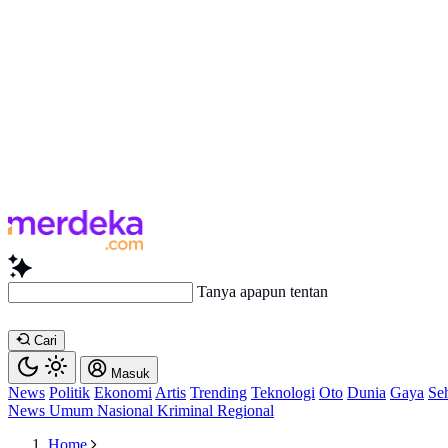
Tanya apapun tentang artikel ini...
Cari
Masuk
News
Politik
Ekonomi
Artis
Trending
Teknologi
Oto
Dunia
Gaya
Se
News
Umum
Nasional
Kriminal
Regional
Home