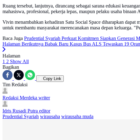
Ruang tersebut, lanjutnya, dirancang sebagai sarana edukasi keuanga
mahasiswa, profesional, pekerja lepas, maupun pelaku usaha binaan 
Vivin menambahkan kehadiran Satu Social Space diharapkan dapat 
untuk membantu masyarakat merencanakan masa depan keluarga. "Perl
Baca Juga
Prudential Syariah Perkuat Komitmen Siapkan Generasi 
Halaman Berikutnya
Babak Baru Kasus Bus ALS Tewaskan 19 Orang
Halaman
1
2
Show All
Bagikan
Copy Link
Tim Redaksi
Redaksi Merdeka
writer
Idris Rusadi Putra
editor
Prudential Syariah
wirausaha
wirausaha muda