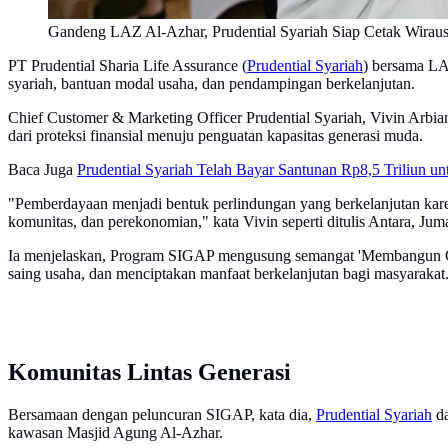
Gandeng LAZ Al-Azhar, Prudential Syariah Siap Cetak Wira
PT Prudential Sharia Life Assurance (
Prudential Syariah
) bersama LA
syariah, bantuan modal usaha, dan pendampingan berkelanjutan.
Chief Customer & Marketing Officer Prudential Syariah, Vivin Arb
dari proteksi finansial menuju penguatan kapasitas generasi muda.
Baca Juga
Prudential Syariah Telah Bayar Santunan Rp8,5 Triliun un
"Pemberdayaan menjadi bentuk perlindungan yang berkelanjutan karena
komunitas, dan perekonomian," kata Vivin seperti ditulis Antara, Juma
Ia menjelaskan, Program SIGAP mengusung semangat 'Membangun Gen
saing usaha, dan menciptakan manfaat berkelanjutan bagi masyarakat
Komunitas Lintas Generasi
Bersamaan dengan peluncuran SIGAP, kata dia,
Prudential Syariah
da
kawasan Masjid Agung Al-Azhar.