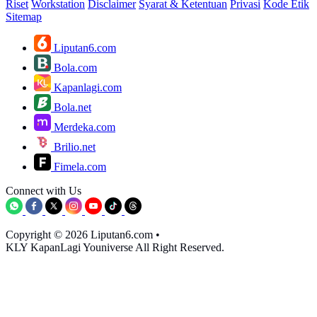
Riset
Workstation
Disclaimer
Syarat & Ketentuan
Privasi
Kode Etik
Sitemap
Liputan6.com
Bola.com
Kapanlagi.com
Bola.net
Merdeka.com
Brilio.net
Fimela.com
Connect with Us
Copyright © 2026 Liputan6.com
•
KLY KapanLagi Youniverse All Right Reserved.