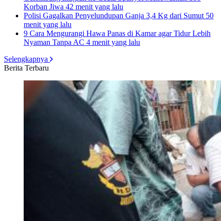
Korban Jiwa
42 menit yang lalu
Polisi Gagalkan Penyelundupan Ganja 3,4 Kg dari Sumut
50
menit yang lalu
9 Cara Mengurangi Hawa Panas di Kamar agar Tidur Lebih
Nyaman Tanpa AC
4 menit yang lalu
Selengkapnya
Berita Terbaru