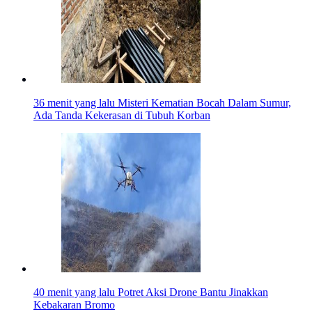
36 menit yang lalu
Misteri Kematian Bocah Dalam Sumur,
Ada Tanda Kekerasan di Tubuh Korban
40 menit yang lalu
Potret Aksi Drone Bantu Jinakkan
Kebakaran Bromo