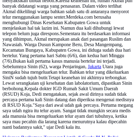
menyaksikan dibuat heboh.Karena keanehan ini, rumah Akmal pun
banyak didatangi warga yang penasaran. Dalam video terlihat
Akmal dikelilingi warga bahkan salah satu di antaranya menyorot
telur menggunakan lampu senter.Merdeka.com berusaha
menghubungi Dinas Kesehatan Kabupaten Gowa untuk
menjelaskan hal tak lazim ini. Namun dua kali dihubungi lewat
telepon belum juga direspons.Sementara itu berdasarkan informasi
yang dihimpun, Akmal merupakan anak dari pasangan Ruslim dan
Nawasiah. Warga Dusun Kampone Beru, Desa Mangempang,
Kecamatan Bungaya, Kabupaten Gowa, ini diduga sudah dua hari
bertelur. Yang pertama hari Sabtu (6/6), dan kedua hari Minggu
(7/6).Bukan kali pertama kasus manusia bertelur ini terjadi.
Sebelumnya Sinin (62), warga Penjaringan,
Jakarta
Utara juga
mengaku bisa mengeluarkan telur. Bahkan telur yang dikeluarkan
SiniN sudah tujuh butir.Tetapi keanehan ini akhirnya terbongkar.
Lewat serangkaian uji kesehatan dan labolatorium, dipastikan Sinin
berbohong.Kepala dokter IGD Rumah Sakit Umum Daerah
(RSUD) Koja, Dedi mengatakan, sejak awal dirinya sudah tidak
percaya pertama kali Sinin datang dan diperiksa mengenai medisnya
di RSUD Koja."Saya dari awal udah gak percaya. Pertama megang
saya udah ngira itu telur ayam. Sangat tidak mungkin secara medis
ada manusia bisa mengeluarkan telur ayam dari tubuhnya, ketika
saya mau pecahin dia larang karena menurutnya kalau dipecahin
nanti badannya sakit," ujar Dedi kala itu.