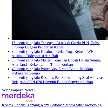
16 menit yang lalu
Tersengat Listrik di Gardu PLN, Polisi
Ungkap Dugaan Pencurian Kabel
30 menit yang lalu
Ketahuan Gelar Yoga Retreat, WN
Australia Dideportasi dari Bali
36 menit yang lalu
Misteri Kematian Bocah Dalam Sumur,
Ada Tanda Kekerasan di Tubuh Korban
40 menit yang lalu
Potret Aksi Drone Bantu Jinakkan
Kebakaran Bromo
46 menit yang lalu
Respons Pemkot Bandung Soal Aktivitas
Belajar di SDN 026 Lumpuh Buntut Sengketa Lahan
Selengkapnya News
Kontak
Redaksi
Tentang Kami
Pedoman Media Siber
Metodologi