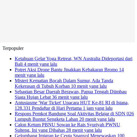
Terpopuler
Ketahuan Gelar Yoga Retreat, WN Australia Dideportasi dari
Bali
4 menit yang lalu
Potret Aksi Drone Bantu Jinakkan Kebakaran Bromo
14
menit yang lalu
Misteri Kematian Bocah Dalam Sumur, Ada Tanda
Kekerasan di Tubuh Korban
10 menit yang lalu
Sebagian Besar Daerah Berawan, Papua Tengah Diimbau
Siaga Hujan Lebat
36 menit yang lalu
Antusiasme 'War Ticket' Upacara HUT Ke-81 RI di Istana,
128.331 Pendaftar di Hari Pertama
1 jam yang lalu
Respons Pemkot Bandung Soal Aktivitas Belajar di SDN 026
Lumpuh Buntut Sengketa Lahan
20 menit yang lalu
Calon Ketum PBNU Sowan ke Rais Syuriyah PWNU
Sulteng, Ini yang Dibahas
28 menit yang lalu
Gelombang Imigran ke Ceuta Spanyol Menewaskan 100