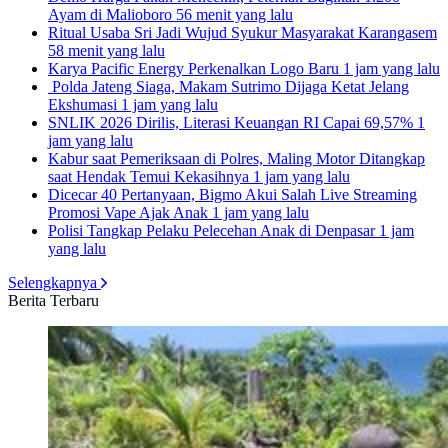
Ayam di Malioboro
56 menit yang lalu
Ritual Usaba Sri Jadi Wujud Syukur Masyarakat Karangasem
58 menit yang lalu
Karya Pacific Energy Perkenalkan Logo Baru
1 jam yang lalu
Polda Jateng Siaga, Makam Sutrimo Dijaga Ketat Jelang
Ekshumasi
1 jam yang lalu
SNLIK 2026 Dirilis, Literasi Keuangan RI Capai 69,57%
1
jam yang lalu
Kabur saat Pemeriksaan di Polres, Maling Motor Ditangkap
saat Hendak Temui Kekasihnya
1 jam yang lalu
Dicecar 40 Pertanyaan, Bigmo Akui Salah Live Streaming
Promosi Vape Ajak Anak
1 jam yang lalu
Polisi Tangkap Pelaku Pelecehan Anak di Denpasar
1 jam
yang lalu
Selengkapnya
Berita Terbaru