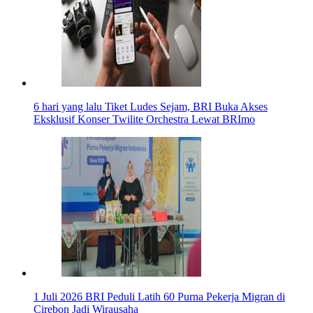
6 hari yang lalu
Tiket Ludes Sejam, BRI Buka Akses
Eksklusif Konser Twilite Orchestra Lewat BRImo
1 Juli 2026
BRI Peduli Latih 60 Purna Pekerja Migran di
Cirebon Jadi Wirausaha