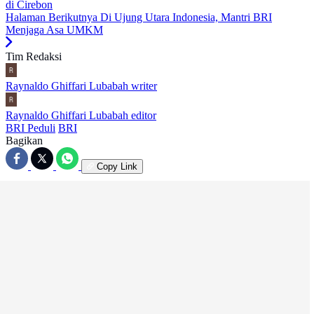
di Cirebon
Halaman Berikutnya
Di Ujung Utara Indonesia, Mantri BRI
Menjaga Asa UMKM
Tim Redaksi
Raynaldo Ghiffari Lubabah
writer
Raynaldo Ghiffari Lubabah
editor
BRI Peduli
BRI
Bagikan
Copy Link