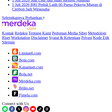
1 Juli 2026
Saat Laut Jadi Jalan Menuju Nasabah
1 Juli 2026
BRI Peduli Latih 60 Purna Pekerja Migran di
Cirebon Jadi Wirausaha
Selengkapnya Perbankan
Kontak
Redaksi
Tentang Kami
Pedoman Media Siber
Metodologi
Riset
Workstation
Disclaimer
Syarat & Ketentuan
Privasi
Kode Etik
Sitemap
Liputan6.com
Bola.com
Kapanlagi.com
Bola.net
Merdeka.com
Brilio.net
Fimela.com
Connect with Us