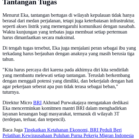
Tantangan Tugas
Menurut Eka, tantangan bertugas di wilayah kepulauan tidak hanya
berasal dari medan perjalanan, tetapi juga keterbatasan infrastruktur,
seperti akses listrik yang memengaruhi komunikasi dengan nasabah.
Waktu kunjungan yang terbatas juga membuat setiap pertemuan
harus dimanfaatkan secara maksimal.
Di tengah tugas tersebut, Eka juga menjalani peran sebagai ibu yang
terkadang harus berjauhan dengan anaknya yang masih berusia tiga
tahun.
"Kita harus percaya diri karena pada akhirnya diri kita sendirilah
yang membantu melewati setiap tantangan. Teruslah berkembang
dengan menggali potensi yang dimiliki, dan bekerjalah dengan hati
agar pekerjaan seberat apa pun tidak terasa sebagai beban,"
tuturnya.
Direktur Micro
BRI
Akhmad Purwakajaya mengatakan dedikasi
Eka mencerminkan komitmen mantri BRI dalam menghadirkan
layanan keuangan bagi masyarakat, termasuk di wilayah 3T
(terdepan, terluar, dan terpencil).
Baca Juga
Tingkatkan Ketahanan Ekonomi, BRI Peduli Beri
Pelatihan Kewirausahaan Puluhan Purna Pekerja Migran Indonesia