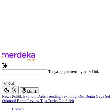
Tanya apapun tentang artikel
Cari
Masuk
News
Politik
Ekonomi
Artis
Trending
Teknologi
Oto
Dunia
Gaya
Se
Otomotif
Berita
Review
Tips Tricks
Oto Seleb
Home