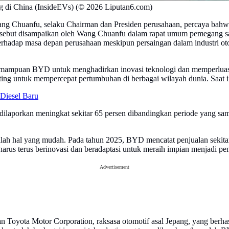
 di China (InsideEVs) (© 2026 Liputan6.com)
ang Chuanfu, selaku Chairman dan Presiden perusahaan, percaya bah
 tersebut disampaikan oleh Wang Chuanfu dalam rapat umum pemegang s
terhadap masa depan perusahaan meskipun persaingan dalam industri ot
kemampuan BYD untuk menghadirkan inovasi teknologi dan memperluas j
ing untuk mempercepat pertumbuhan di berbagai wilayah dunia. Saat i
Diesel Baru
ilaporkan meningkat sekitar 65 persen dibandingkan periode yang sama
lah hal yang mudah. Pada tahun 2025, BYD mencatat penjualan sekitar
arus terus berinovasi dan beradaptasi untuk meraih impian menjadi pem
Advertisement
 Toyota Motor Corporation, raksasa otomotif asal Jepang, yang berhasi