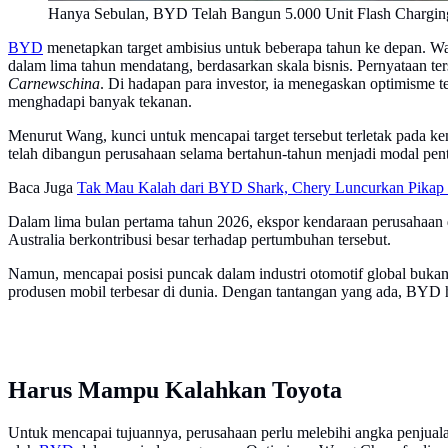
Hanya Sebulan, BYD Telah Bangun 5.000 Unit Flash Charging
BYD
menetapkan target ambisius untuk beberapa tahun ke depan. W
dalam lima tahun mendatang, berdasarkan skala bisnis. Pernyataan
Carnewschina
. Di hadapan para investor, ia menegaskan optimisme 
menghadapi banyak tekanan.
Menurut Wang, kunci untuk mencapai target tersebut terletak pada 
telah dibangun perusahaan selama bertahun-tahun menjadi modal pent
Baca Juga
Tak Mau Kalah dari BYD Shark, Chery Luncurkan Pikap 
Dalam lima bulan pertama tahun 2026, ekspor kendaraan perusahaan d
Australia berkontribusi besar terhadap pertumbuhan tersebut.
Namun, mencapai posisi puncak dalam industri otomotif global bukan
produsen mobil terbesar di dunia. Dengan tantangan yang ada, BYD h
Harus Mampu Kalahkan Toyota
Untuk mencapai tujuannya, perusahaan perlu melebihi angka penjualan