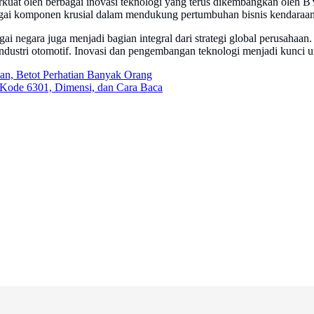
uat oleh berbagai inovasi teknologi yang terus dikembangkan oleh B
agai komponen krusial dalam mendukung pertumbuhan bisnis kendaraan 
rbagai negara juga menjadi bagian integral dari strategi global perusa
 industri otomotif. Inovasi dan pengembangan teknologi menjadi kunci u
an, Betot Perhatian Banyak Orang
Kode 6301, Dimensi, dan Cara Baca