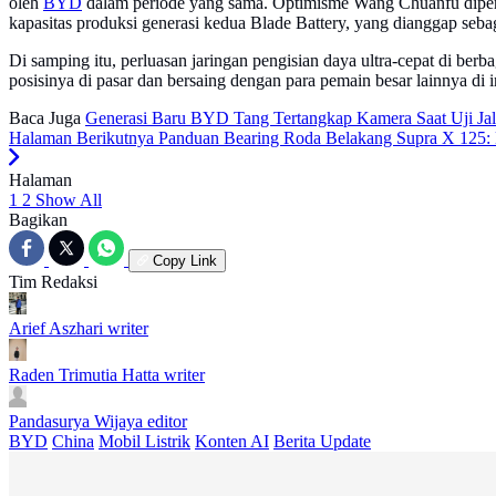
oleh
BYD
dalam periode yang sama. Optimisme Wang Chuanfu diperk
kapasitas produksi generasi kedua Blade Battery, yang dianggap seb
Di samping itu, perluasan jaringan pengisian daya ultra-cepat di be
posisinya di pasar dan bersaing dengan para pemain besar lainnya di
Baca Juga
Generasi Baru BYD Tang Tertangkap Kamera Saat Uji Jal
Halaman Berikutnya
Panduan Bearing Roda Belakang Supra X 125: 
Halaman
1
2
Show All
Bagikan
Copy Link
Tim Redaksi
Arief Aszhari
writer
Raden Trimutia Hatta
writer
Pandasurya Wijaya
editor
BYD
China
Mobil Listrik
Konten AI
Berita Update