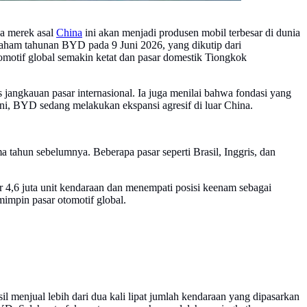
wa merek asal
China
ini akan menjadi produsen mobil terbesar di dunia
aham tahunan BYD pada 9 Juni 2026, yang dikutip dari
omotif global semakin ketat dan pasar domestik Tiongkok
angkauan pasar internasional. Ia juga menilai bahwa fondasi yang
ni, BYD sedang melakukan ekspansi agresif di luar China.
 tahun sebelumnya. Beberapa pasar seperti Brasil, Inggris, dan
 4,6 juta unit kendaraan dan menempati posisi keenam sebagai
impin pasar otomotif global.
l menjual lebih dari dua kali lipat jumlah kendaraan yang dipasarkan