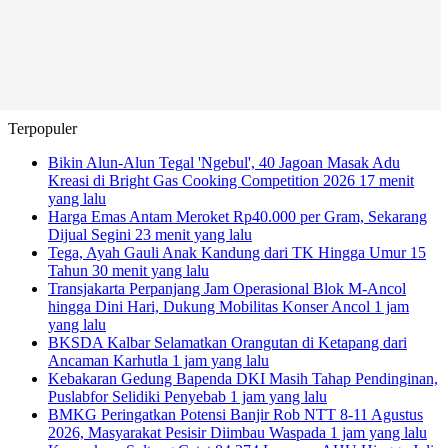
Terpopuler
Bikin Alun-Alun Tegal 'Ngebul', 40 Jagoan Masak Adu
Kreasi di Bright Gas Cooking Competition 2026
17 menit
yang lalu
Harga Emas Antam Meroket Rp40.000 per Gram, Sekarang
Dijual Segini
23 menit yang lalu
Tega, Ayah Gauli Anak Kandung dari TK Hingga Umur 15
Tahun
30 menit yang lalu
Transjakarta Perpanjang Jam Operasional Blok M-Ancol
hingga Dini Hari, Dukung Mobilitas Konser Ancol
1 jam
yang lalu
BKSDA Kalbar Selamatkan Orangutan di Ketapang dari
Ancaman Karhutla
1 jam yang lalu
Kebakaran Gedung Bapenda DKI Masih Tahap Pendinginan,
Puslabfor Selidiki Penyebab
1 jam yang lalu
BMKG Peringatkan Potensi Banjir Rob NTT 8-11 Agustus
2026, Masyarakat Pesisir Diimbau Waspada
1 jam yang lalu