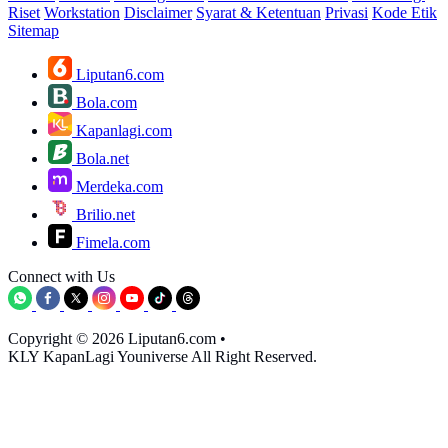
Riset
Workstation
Disclaimer
Syarat & Ketentuan
Privasi
Kode Etik
Sitemap
Liputan6.com
Bola.com
Kapanlagi.com
Bola.net
Merdeka.com
Brilio.net
Fimela.com
Connect with Us
Copyright © 2026 Liputan6.com
•
KLY KapanLagi Youniverse All Right Reserved.