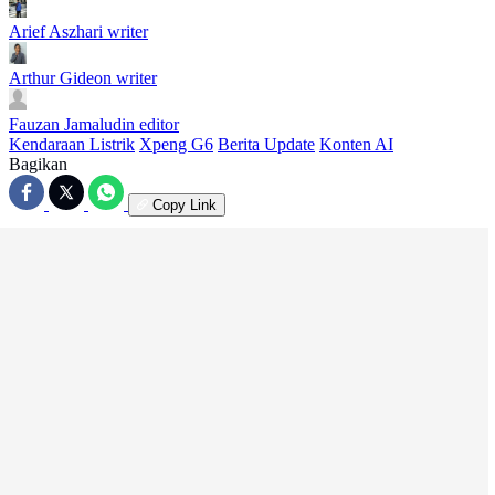
Arief Aszhari
writer
Arthur Gideon
writer
Fauzan Jamaludin
editor
Kendaraan Listrik
Xpeng G6
Berita Update
Konten AI
Bagikan
Copy Link