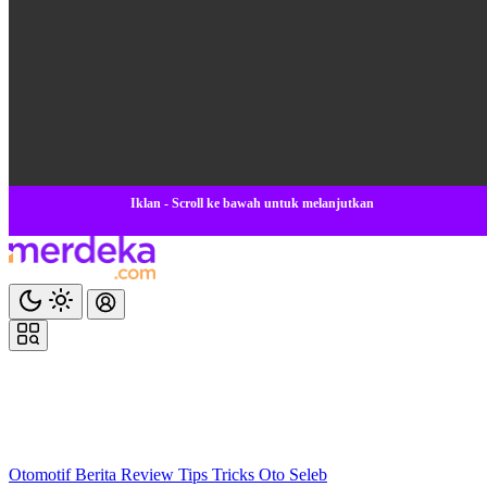
Iklan - Scroll ke bawah untuk melanjutkan
Otomotif
Berita
Review
Tips Tricks
Oto Seleb