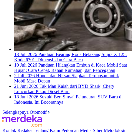
13 Juli 2026
Panduan Bearing Roda Belakang Supra X 125:
Kode 6301, Dimensi, dan Cara Baca
10 Juli 2026
Panduan Hilangkan Embun di Kaca Mobil Saat
Hujan: Cara Cepat, Bahan Rumahan, dan Pencegahan
2 Juli 2026
Honda dan Nissan Siapkan Terobosan untuk
Mobil Masa Depan
21 Juni 2026
Tak Mau Kalah dari BYD Shark, Chery
Luncurkan Pikap Diesel Baru
18 Juni 2026
Suzuki Beri Sinyal Peluncuran SUV Baru di
Indonesia, Ini Bocorannya
Selengkapnya Otomotif
Kontak
Redaksi
Tentang Kami
Pedoman Media Siber
Metodologi