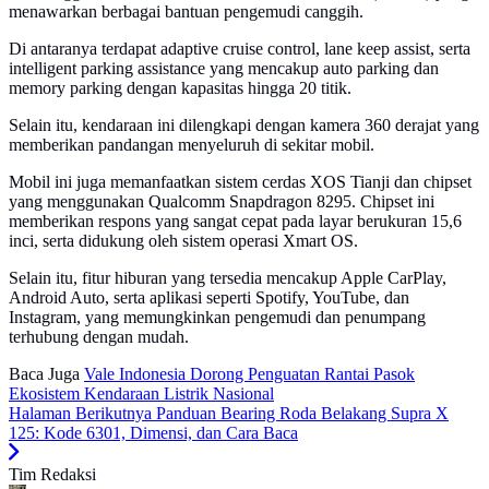
menawarkan berbagai bantuan pengemudi canggih.
Di antaranya terdapat adaptive cruise control, lane keep assist, serta
intelligent parking assistance yang mencakup auto parking dan
memory parking dengan kapasitas hingga 20 titik.
Selain itu, kendaraan ini dilengkapi dengan kamera 360 derajat yang
memberikan pandangan menyeluruh di sekitar mobil.
Mobil ini juga memanfaatkan sistem cerdas XOS Tianji dan chipset
yang menggunakan Qualcomm Snapdragon 8295. Chipset ini
memberikan respons yang sangat cepat pada layar berukuran 15,6
inci, serta didukung oleh sistem operasi Xmart OS.
Selain itu, fitur hiburan yang tersedia mencakup Apple CarPlay,
Android Auto, serta aplikasi seperti Spotify, YouTube, dan
Instagram, yang memungkinkan pengemudi dan penumpang
terhubung dengan mudah.
Baca Juga
Vale Indonesia Dorong Penguatan Rantai Pasok
Ekosistem Kendaraan Listrik Nasional
Halaman Berikutnya
Panduan Bearing Roda Belakang Supra X
125: Kode 6301, Dimensi, dan Cara Baca
Tim Redaksi