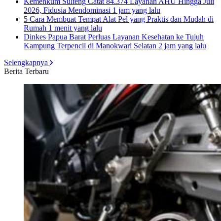
Kemenkum Sulteng Catat 84.374 Layanan AHU Hingga Juli
2026, Fidusia Mendominasi
1 jam yang lalu
5 Cara Membuat Tempat Alat Pel yang Praktis dan Mudah di
Rumah
1 menit yang lalu
Dinkes Papua Barat Perluas Layanan Kesehatan ke Tujuh
Kampung Terpencil di Manokwari Selatan
2 jam yang lalu
Selengkapnya
Berita Terbaru