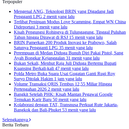
Terpopuler
Mengenal ANG, Teknologi BRIN yang Digadang Jadi
Pengganti LPG
2 menit yang lalu
Terlibat Penipuan Modus Love Scamming, Empat WN China
Dideportasi
3 menit yang lalu
Kisah Pengungsi Rohingya di Tulungagung, Tinggal Puluhan
Tahun hingga Dirawat di RSJ
15 menit yang lalu
BRIN Pamerkan 200 Produk Inovasi ke Prabowo, Salah
Satunya Pengganti LPG
35 menit yang lalu
Perempuan di Medan Diduga Bunuh Diri Pakai Pistol, Sang
Ayah Bongkar Kejanggalan
31 menit yang lalu
Bukan Sekali, Menhut Raja Juli Diduga Bertemu Bupati
Kuansing Berkali-kali
47 menit yang lalu
Polda Metro Buka Suara Usai Gugatan Ganti Rugi Roy
Suryo Ditolak Hakim
1 jam yang lalu
Volume Transaksi QRIS Tembus 12,55 Miliar Hingga
Pertengahan 2026
2 menit yang lalu
Bangkit Setelah PHK: Kisah Mantan Pegawai Google
Temukan Karir Baru
50 menit yang lalu
Kolaborasi dengan TAT, Transnusa Perkuat Rute Jakarta-
Bangkok dan Bali-Phuket
53 menit yang lalu
Selengkapnya
Berita Terbaru