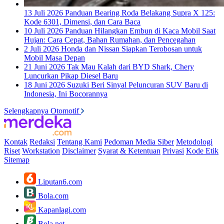
13 Juli 2026
Panduan Bearing Roda Belakang Supra X 125:
Kode 6301, Dimensi, dan Cara Baca
10 Juli 2026
Panduan Hilangkan Embun di Kaca Mobil Saat
Hujan: Cara Cepat, Bahan Rumahan, dan Pencegahan
2 Juli 2026
Honda dan Nissan Siapkan Terobosan untuk
Mobil Masa Depan
21 Juni 2026
Tak Mau Kalah dari BYD Shark, Chery
Luncurkan Pikap Diesel Baru
18 Juni 2026
Suzuki Beri Sinyal Peluncuran SUV Baru di
Indonesia, Ini Bocorannya
Selengkapnya Otomotif
Kontak
Redaksi
Tentang Kami
Pedoman Media Siber
Metodologi
Riset
Workstation
Disclaimer
Syarat & Ketentuan
Privasi
Kode Etik
Sitemap
Liputan6.com
Bola.com
Kapanlagi.com
Bola.net