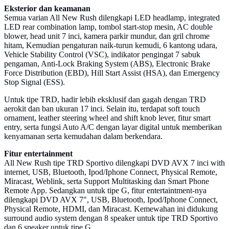
Eksterior dan keamanan
Semua varian All New Rush dilengkapi LED headlamp, integrated
LED rear combination lamp, tombol start-stop mesin, AC double
blower, head unit 7 inci, kamera parkir mundur, dan gril chrome
hitam, Kemudian pengaturan naik-turun kemudi, 6 kantong udara,
Vehicle Stability Control (VSC), indikator pengingat 7 sabuk
pengaman, Anti-Lock Braking System (ABS), Electronic Brake
Force Distribution (EBD), Hill Start Assist (HSA), dan Emergency
Stop Signal (ESS).
Untuk tipe TRD, hadir lebih eksklusif dan gagah dengan TRD
aerokit dan ban ukuran 17 inci. Selain itu, terdapat soft touch
ornament, leather steering wheel and shift knob lever, fitur smart
entry, serta fungsi Auto A/C dengan layar digital untuk memberikan
kenyamanan serta kemudahan dalam berkendara.
Fitur entertainment
All New Rush tipe TRD Sportivo dilengkapi DVD AVX 7 inci with
internet, USB, Bluetooth, Ipod/Iphone Connect, Physical Remote,
Miracast, Weblink, serta Support Multitasking dan Smart Phone
Remote App. Sedangkan untuk tipe G, fitur entertaintment-nya
dilengkapi DVD AVX 7", USB, Bluetooth, Ipod/Iphone Connect,
Physical Remote, HDMI, dan Miracast. Kemewahan ini didukung
surround audio system dengan 8 speaker untuk tipe TRD Sportivo
dan 6 speaker untuk tipe G.