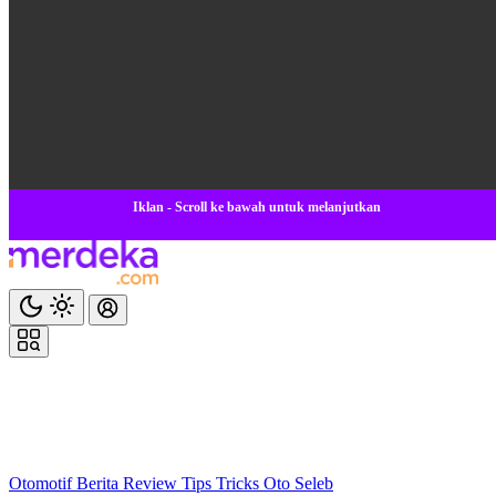
Iklan - Scroll ke bawah untuk melanjutkan
Otomotif
Berita
Review
Tips Tricks
Oto Seleb