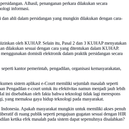
persidangan. Alhasil, penanganan perkara dilakukan secara
ologi informasi.
aksi dan ahli dalam persidangan yang mungkin dilakukan dengan cara-
dak diizinkan oleh KUHAP. Selain itu, Pasal 2 dan 3 KUHAP menyatakan
ilan dilakukan sesuai dengan cara yang ditentukan dalam KUHAP.
enggunakan domisili elektronik dalam praktik persidangan secara
seperti kantor pemerintah, pengadilan, organisasi kemasyarakatan,
en sistem aplikasi e-Court memiliki sejumlah masalah seperti
 Pengadilan e-court untuk itu efektivitas namun menjadi jauh lebih
al ini disebabkan oleh fakta bahwa teknologi tidak lagi merespons
ogi, yang memaksa gaya hidup teknologi pada masyarakat.
ah di Indonesia. Apakah masyarakat mungkin untuk memiliki akses penuh
liberatif di ruang publik seperti pengajuan gugatan sesuai dengan HIR
dilan ketika efek masalah pada sistem dapat sepenuhnya disalahkan?