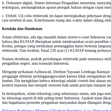
b. Dokumen digital. Sistem Informasi Pengadilan menerima, menyimpa
terintegrasi, memungkinkan aparat penegak hukum dengan cepat menga
c. Efektif. Uji coba elektronik ini dapat meningkatkan pekerjaan den
cara tersebut di atas. Keterbatasan ruang dan waktu dalam sidang ele
Kendala dan Hambatan
Selain efektivitas, ada tiga masalah dalam sistem e-court Indonesia
bahwa jika KUHAP diterapkan untuk melaksanakan acara peradilan d
Kedua, petugas yang melakukan pemanggilan harus bertemu langsung
elektronik; Dan terakhir, Pasal 230 ayat (1) KUHAP tentang perlunya
Namun demikian, praktik persidangan elektronik pada umumnya meliba
pengadilan negeri, atau konsulat Indonesia.
Mengutip perkataan Asfinawati, Direktur Yayasan Lembaga Bantuan 
penggugat dimintai pertanggungjawaban karena tidak mengajukan dok
lambat. Dia mengklaim bahwa teknologi adalah contoh dari alasan uni
kontrol manusia dan menjadi otonomi baik untuk pencipta maupun pen
Ia melanjutkan, selain teknologi yang seharusnya setara, ada juga tan
ke teknologi seperti di titik paling timur Indonesia. Apakah tepat di
dan bagaimana prosedur pengaduan masyarakat dapat ditangani dengan
Halaman Berikutnya
Mengenal Elephant Parenting, Gaya Pengasuh