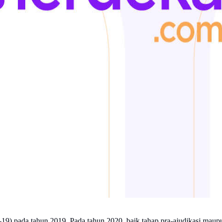
19) pada tahun 2019. Pada tahun 2020, baik tahap pra-ajudikasi maup