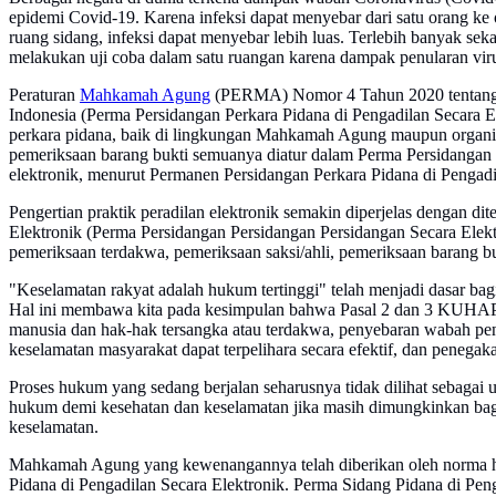
epidemi Covid-19. Karena infeksi dapat menyebar dari satu orang ke o
ruang sidang, infeksi dapat menyebar lebih luas. Terlebih banyak se
melakukan uji coba dalam satu ruangan karena dampak penularan vir
Peraturan
Mahkamah Agung
(PERMA) Nomor 4 Tahun 2020 tentang Adm
Indonesia (Perma Persidangan Perkara Pidana di Pengadilan Secara
perkara pidana, baik di lingkungan Mahkamah Agung maupun organisasi
pemeriksaan barang bukti semuanya diatur dalam Perma Persidangan Pe
elektronik, menurut Permanen Persidangan Perkara Pidana di Pengadi
Pengertian praktik peradilan elektronik semakin diperjelas dengan
Elektronik (Perma Persidangan Persidangan Persidangan Secara Elektr
pemeriksaan terdakwa, pemeriksaan saksi/ahli, pemeriksaan barang bu
"Keselamatan rakyat adalah hukum tertinggi" telah menjadi dasar bagi
Hal ini membawa kita pada kesimpulan bahwa Pasal 2 dan 3 KUHAP 
manusia dan hak-hak tersangka atau terdakwa, penyebaran wabah penya
keselamatan masyarakat dapat terpelihara secara efektif, dan penega
Proses hukum yang sedang berjalan seharusnya tidak dilihat sebagai
hukum demi kesehatan dan keselamatan jika masih dimungkinkan bag
keselamatan.
Mahkamah Agung yang kewenangannya telah diberikan oleh norma hu
Pidana di Pengadilan Secara Elektronik. Perma Sidang Pidana di P