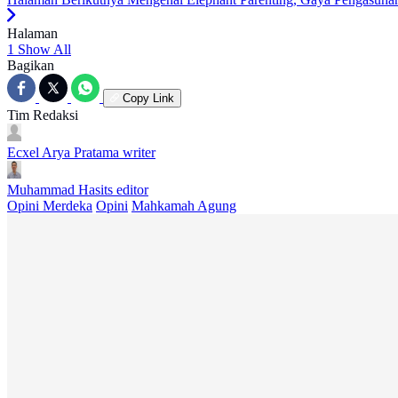
Halaman
1
Show All
Bagikan
Copy Link
Tim Redaksi
Ecxel Arya Pratama
writer
Muhammad Hasits
editor
Opini Merdeka
Opini
Mahkamah Agung