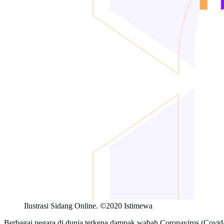
Ilustrasi Sidang Online. ©2020 Istimewa
Berbagai negara di dunia terkena dampak wabah Coronavirus (Covid-