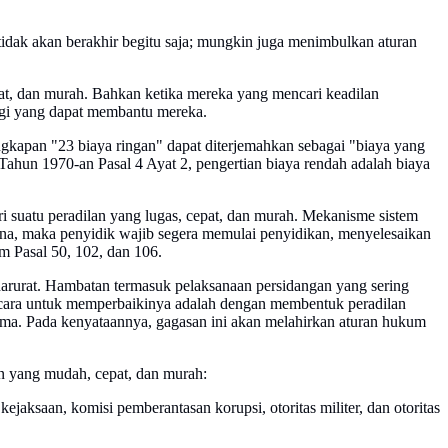
idak akan berakhir begitu saja; mungkin juga menimbulkan aturan
pat, dan murah. Bahkan ketika mereka yang mencari keadilan
nggi yang dapat membantu mereka.
ngkapan "23 biaya ringan" dapat diterjemahkan sebagai "biaya yang
Tahun 1970-an Pasal 4 Ayat 2, pengertian biaya rendah adalah biaya
ri suatu peradilan yang lugas, cepat, dan murah. Mekanisme sistem
dana, maka penyidik wajib segera memulai penyidikan, menyelesaikan
m Pasal 50, 102, dan 106.
 darurat. Hambatan termasuk pelaksanaan persidangan yang sering
ya cara untuk memperbaikinya adalah dengan membentuk peradilan
lama. Pada kenyataannya, gagasan ini akan melahirkan aturan hukum
an yang mudah, cepat, dan murah:
jaksaan, komisi pemberantasan korupsi, otoritas militer, dan otoritas