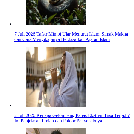
7 Juli 2026
Tafsir Mimpi Ular Menurut Islam, Simak Makna
dan Cara Menyikapinya Berdasarkan Ajaran Islam
2 Juli 2026
Kenapa Gelombang Panas Ekstrem Bisa Terjadi?
Ini Penjelasan Ilmiah dan Faktor Penyebabnya