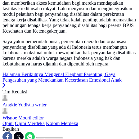
dan memberikan akses kemudahan bagi mereka mendapatkan
fasilitas kredit usaha rakyat. Lalu menyusun dan mengintegrasikan
modul pelatihan bagi penyandang disabilitas dalam perekrutan
tenaga kerja disabilitas. Yang tidak kalah penting adalah memastikan
pelindungan tenaga kerja penyandang disabilitas bagi peserta BPJS
Kesehatan dan Ketenagakerjaan.
Saya yakin pemerintah pusat, pemerintah daerah dan organisasi
penyandang disabilitas yang ada di Indonesia terus membangun
kolaborasi maksimal untuk mewujudkan hak penyandang disabilitas
karena mereka adalah warga negara Indonesia yang hak dan
kebutuhannya harus dijamin dan dipenuhi oleh negara.
Halaman Berikutnya
Mengenal Elephant Parenting, Gaya
Pengasuhan yang Menekankan Kecerdasan Emosional Anak
Tim Redaksi
Angkie Yudistia
writer
Wisnoe Moerti
editor
Opini
Opini Merdeka
Kolom Merdeka
Bagikan