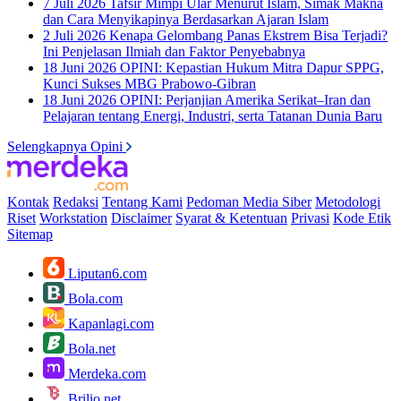
7 Juli 2026
Tafsir Mimpi Ular Menurut Islam, Simak Makna
dan Cara Menyikapinya Berdasarkan Ajaran Islam
2 Juli 2026
Kenapa Gelombang Panas Ekstrem Bisa Terjadi?
Ini Penjelasan Ilmiah dan Faktor Penyebabnya
18 Juni 2026
OPINI: Kepastian Hukum Mitra Dapur SPPG,
Kunci Sukses MBG Prabowo-Gibran
18 Juni 2026
OPINI: Perjanjian Amerika Serikat–Iran dan
Pelajaran tentang Energi, Industri, serta Tatanan Dunia Baru
Selengkapnya Opini
Kontak
Redaksi
Tentang Kami
Pedoman Media Siber
Metodologi
Riset
Workstation
Disclaimer
Syarat & Ketentuan
Privasi
Kode Etik
Sitemap
Liputan6.com
Bola.com
Kapanlagi.com
Bola.net
Merdeka.com
Brilio.net