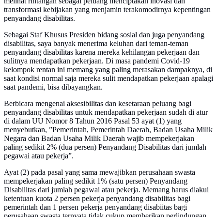
melihat rintangan sebagai peluang menciptakan inovasi dan
transformasi kebijakan yang menjamin terakomodirnya kepentingan
penyandang disabilitas.
Sebagai Staf Khusus Presiden bidang sosial dan juga penyandang
disabilitas, saya banyak menerima keluhan dari teman-teman
penyandang disabilitas karena mereka kehilangan pekerjaan dan
sulitnya mendapatkan pekerjaan. Di masa pandemi Covid-19
kelompok rentan ini memang yang paling merasakan dampaknya, di
saat kondisi normal saja mereka sulit mendapatkan pekerjaan apalagi
saat pandemi, bisa dibayangkan.
Berbicara mengenai aksesibilitas dan kesetaraan peluang bagi
penyandang disabilitas untuk mendapatkan pekerjaan sudah di atur
di dalam UU Nomor 8 Tahun 2016 Pasal 53 ayat (1) yang
menyebutkan, ”Pemerintah, Pemerintah Daerah, Badan Usaha Milik
Negara dan Badan Usaha Milik Daerah wajib mempekerjakan
paling sedikit 2% (dua persen) Penyandang Disabilitas dari jumlah
pegawai atau pekerja”.
Ayat (2) pada pasal yang sama mewajibkan perusahaan swasta
mempekerjakan paling sedikit 1% (satu persen) Penyandang
Disabilitas dari jumlah pegawai atau pekerja. Memang harus diakui
ketentuan kuota 2 persen pekerja penyandang disabilitas bagi
pemerintah dan 1 persen pekerja penyandang disabiitas bagi
perusahaan swasta ternyata tidak cukup memberikan perlindungan