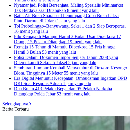
Nyamar jadi Polisi Bersenjata, Maling Spesialis Minimarket
Tak Berdaya saat Ditangkap
8 menit yang lalu
Batik Air Buka Suara soal Penumpang Coba Buka Paksa
Pintu Darurat di Udara
1 jam yang lalu
Tol Probolinggo–Banyuwangi Seksi 1 dan 2 Siap Beroperasi
16 menit yang lalu
Pilu Remaja di Mamuju Hamil 3 Bulan Usai Diperkosa 17
Orang, 15 Pelaku Ditangkap
19 menit yang lalu
Remaja 15 Tahun di Mamuju Diperkosa 15 Pria hingga
Hamil 3 Bulan
53 menit yang lalu
Polisi Dalami Dokumen Impor Senjata Tahun 2008 yang
Ditemukan di Sekolah Jaksel
2 jam yang lalu
Semburan Lumpur Kembali Menyembur di Oro-oro Kesongo
Blora, Tingginya 15 Meter
55 menit yang lalu
Era Digital Menuntut Kecepatan, Ombudsman Ingatkan OPD
DKI Soal Respons Aduan
1 jam yang lalu
Dua Bulan 413 Pelaku Begal dan 95 Pelaku Narkoba
Ditangkap Polda Jabar
53 menit yang lalu
Selengkapnya
Berita Terbaru