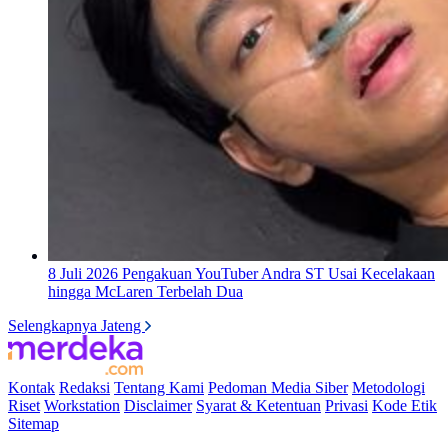
8 Juli 2026
Pengakuan YouTuber Andra ST Usai Kecelakaan
hingga McLaren Terbelah Dua
Selengkapnya Jateng
Kontak
Redaksi
Tentang Kami
Pedoman Media Siber
Metodologi
Riset
Workstation
Disclaimer
Syarat & Ketentuan
Privasi
Kode Etik
Sitemap