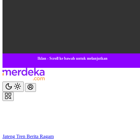
Iklan - Scroll ke bawah untuk melanjutkan
Jateng
Tren
Berita
Ragam