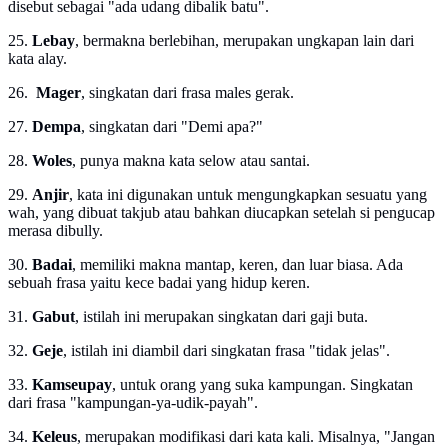
disebut sebagai "ada udang dibalik batu".
25.
Lebay
, bermakna berlebihan, merupakan ungkapan lain dari
kata alay.
26.
Mager
, singkatan dari frasa males gerak.
27.
Dempa
, singkatan dari "Demi apa?"
28.
Woles
, punya makna kata selow atau santai.
29.
Anjir
, kata ini digunakan untuk mengungkapkan sesuatu yang
wah, yang dibuat takjub atau bahkan diucapkan setelah si pengucap
merasa dibully.
30.
Badai
, memiliki makna mantap, keren, dan luar biasa. Ada
sebuah frasa yaitu kece badai yang hidup keren.
31.
Gabut
, istilah ini merupakan singkatan dari gaji buta.
32.
Geje
, istilah ini diambil dari singkatan frasa "tidak jelas".
33.
Kamseupay
, untuk orang yang suka kampungan. Singkatan
dari frasa "kampungan-ya-udik-payah".
34.
Keleus
, merupakan modifikasi dari kata kali. Misalnya, "Jangan