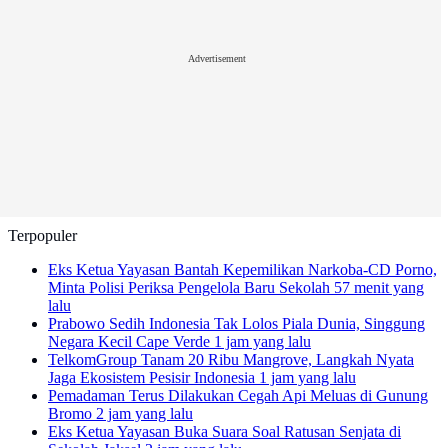
Advertisement
Terpopuler
Eks Ketua Yayasan Bantah Kepemilikan Narkoba-CD Porno,
Minta Polisi Periksa Pengelola Baru Sekolah
57 menit yang
lalu
Prabowo Sedih Indonesia Tak Lolos Piala Dunia, Singgung
Negara Kecil Cape Verde
1 jam yang lalu
TelkomGroup Tanam 20 Ribu Mangrove, Langkah Nyata
Jaga Ekosistem Pesisir Indonesia
1 jam yang lalu
Pemadaman Terus Dilakukan Cegah Api Meluas di Gunung
Bromo
2 jam yang lalu
Eks Ketua Yayasan Buka Suara Soal Ratusan Senjata di