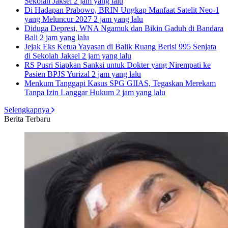
Sekolah Jaksel
2 jam yang lalu
Di Hadapan Prabowo, BRIN Ungkap Manfaat Satelit Neo-1
yang Meluncur 2027
2 jam yang lalu
Diduga Depresi, WNA Ngamuk dan Bikin Gaduh di Bandara
Bali
2 jam yang lalu
Jejak Eks Ketua Yayasan di Balik Ruang Berisi 995 Senjata
di Sekolah Jaksel
2 jam yang lalu
RS Pusri Siapkan Sanksi untuk Dokter yang Nirempati ke
Pasien BPJS Yurizal
2 jam yang lalu
Menkum Tanggapi Kasus SPG GIIAS, Tegaskan Merekam
Tanpa Izin Langgar Hukum
2 jam yang lalu
Selengkapnya
Berita Terbaru