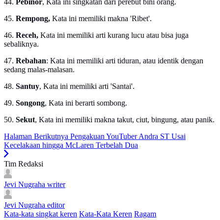
44.
Pebinor
, Kata ini singkatan dari perebut bini orang.
45.
Rempong,
Kata ini memiliki makna 'Ribet'.
46.
Receh,
Kata ini memiliki arti kurang lucu atau bisa juga
sebaliknya.
47.
Rebahan
: Kata ini memiliki arti tiduran, atau identik dengan
sedang malas-malasan.
48.
Santuy
, Kata ini memiliki arti 'Santai'.
49.
Songong
, Kata ini berarti sombong.
50.
Sekut
, Kata ini memiliki makna takut, ciut, bingung, atau panik.
Halaman Berikutnya
Pengakuan YouTuber Andra ST Usai
Kecelakaan hingga McLaren Terbelah Dua
Tim Redaksi
Jevi Nugraha
writer
Jevi Nugraha
editor
Kata-kata singkat keren
Kata-Kata Keren
Ragam