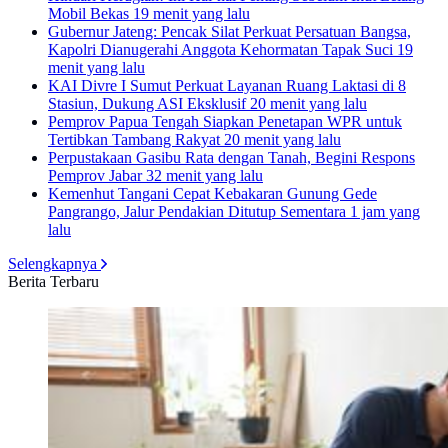
Mobil Bekas
19 menit yang lalu
Gubernur Jateng: Pencak Silat Perkuat Persatuan Bangsa,
Kapolri Dianugerahi Anggota Kehormatan Tapak Suci
19
menit yang lalu
KAI Divre I Sumut Perkuat Layanan Ruang Laktasi di 8
Stasiun, Dukung ASI Eksklusif
20 menit yang lalu
Pemprov Papua Tengah Siapkan Penetapan WPR untuk
Tertibkan Tambang Rakyat
20 menit yang lalu
Perpustakaan Gasibu Rata dengan Tanah, Begini Respons
Pemprov Jabar
32 menit yang lalu
Kemenhut Tangani Cepat Kebakaran Gunung Gede
Pangrango, Jalur Pendakian Ditutup Sementara
1 jam yang
lalu
Selengkapnya
Berita Terbaru