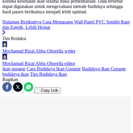
kondisi kesehatan ikan selama masa pemeliharaan. Data tersebut
dapat digunakan untuk mengevaluasi metode budidaya sehingga
hasil panen berikutnya menjadi lebih optimal.
Halaman Berikutnya
Cara Memasang Wall Panel PVC Sendiri Rapi
dan Estetik, Lebih Hemat
Tim Redaksi
Mochamad Rizal Ahba Ohorella
writer
Mochamad Rizal Ahba Ohorella
editor
ikan gurame
Cara Budidaya Ikan Gurame
Budidaya Ikan Gurame
budidaya ikan
Tips Budidaya Ikan
Bagikan
Copy Link