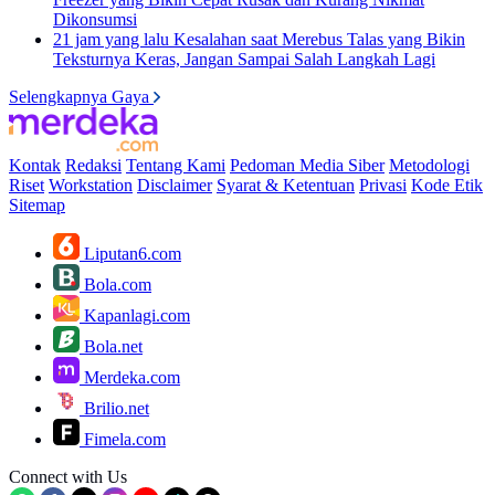
Dikonsumsi
21 jam yang lalu
Kesalahan saat Merebus Talas yang Bikin
Teksturnya Keras, Jangan Sampai Salah Langkah Lagi
Selengkapnya Gaya
Kontak
Redaksi
Tentang Kami
Pedoman Media Siber
Metodologi
Riset
Workstation
Disclaimer
Syarat & Ketentuan
Privasi
Kode Etik
Sitemap
Liputan6.com
Bola.com
Kapanlagi.com
Bola.net
Merdeka.com
Brilio.net
Fimela.com
Connect with Us