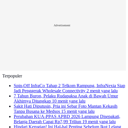
Advertisement
Terpopuler
Spin-Off InfraCo Tahap 2 Telkom Rampung, InfraNexia Siap
Jadi Penggerak Wholesale Connectivity
2 menit yang lalu
7 Tahun Buron, Pelaku Rudapaksa Anak di Bawah Umur
Akhirnya Ditangkap
10 menit yang lalu
Sakit Hati Diputusin, Pria ini Sebar Foto Mantan Kekasih
Tanpa Busana ke Medsos
15 menit yang lalu
Perubahan KUA-PPAS APBD 2026 Lampung Disepakati,
Belanja Daerah Capai Rp7,99 Triliun
19 menit yang lalu
Hindari Kerugian! Ini Hal-hal Penting Sebelum Ikut Lelang