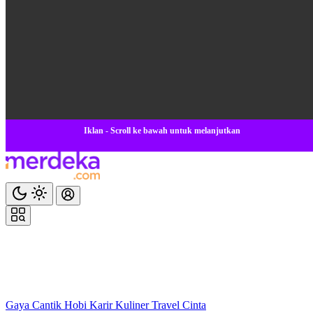
Iklan - Scroll ke bawah untuk melanjutkan
Gaya
Cantik
Hobi
Karir
Kuliner
Travel
Cinta