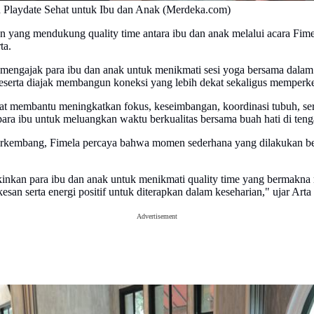
Playdate Sehat untuk Ibu dan Anak (Merdeka.com)
n yang mendukung quality time antara ibu dan anak melalui acara Fi
ta.
engajak para ibu dan anak untuk menikmati sesi yoga bersama dalam s
serta diajak membangun koneksi yang lebih dekat sekaligus memperken
at membantu meningkatkan fokus, keseimbangan, koordinasi tubuh, sert
para ibu untuk meluangkan waktu berkualitas bersama buah hati di teng
 berkembang, Fimela percaya bahwa momen sederhana yang dilakukan 
nkan para ibu dan anak untuk menikmati quality time yang bermakna me
an serta energi positif untuk diterapkan dalam keseharian," ujar Arta
Advertisement