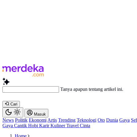
Ba
Cari
Masuk
News
Politik
Ekonomi
Artis
Trending
Teknologi
Oto
Dunia
Gaya
Se
Gaya
Cantik
Hobi
Karir
Kuliner
Travel
Cinta
Home