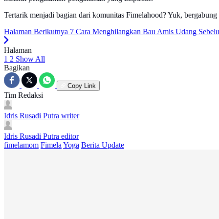
Tertarik menjadi bagian dari komunitas Fimelahood? Yuk, bergabung 
Halaman Berikutnya
7 Cara Menghilangkan Bau Amis Udang Sebel
Halaman
1
2
Show All
Bagikan
Copy Link
Tim Redaksi
Idris Rusadi Putra
writer
Idris Rusadi Putra
editor
fimelamom
Fimela
Yoga
Berita Update