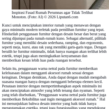
Inspirasi Fasad Rumah Perumnas agar Tidak Terlihat
Monoton. (Foto: AI) © 2026 Liputan6.com
Kunci untuk menciptakan interior rumah yang menawan dengan
gaya minimalis modern terletak pada pemilihan furnitur yang tepat.
Hindarilah penggunaan furnitur dengan desain besar dan berat yang
sering dijumpai pada rumah-rumah kuno. Sebagai alternatif, pilihlah
furnitur yang memiliki desain sederhana, ramping, dan ergonomis,
seperti meja, kursi, atau rak yang memiliki garis-garis tegas. Dengan
beralih ke furnitur minimalis, tidak hanya ruangan akan terlihat lebih
estetik, tetapi juga akan meningkatkan kenyamanan dan
memberikan kesan lebih luas pada ruangan tersebut.
Selain itu, penggunaan warna netral pada furnitur memberikan
keleluasaan dalam mengganti aksesori rumah sesuai dengan
keinginan. Dengan demikian, Anda dapat dengan mudah mengubah
suasana ruangan hanya dengan mengganti beberapa elemen kecil.
Penataan interior dengan mempertimbangkan aspek minimalis ini
akan menciptakan atmosfer yang lebih tenang dan nyaman. Seperti
yang telah disebutkan, "Penggunaan warna netral pada furnitur juga
memberikan fleksibilitas saat ingin mengganti aksesori rumah." Hal
ini menunjukkan bahwa desain interior yang baik tidak hanya
mengutamakan estetika, tetapi juga fungsionalitas yang mendukung