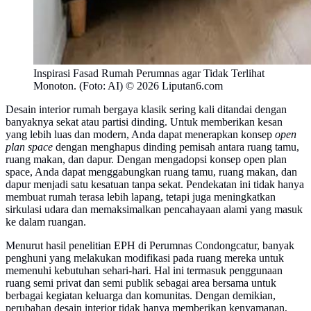
Inspirasi Fasad Rumah Perumnas agar Tidak Terlihat
Monoton. (Foto: AI) © 2026 Liputan6.com
Desain interior rumah bergaya klasik sering kali ditandai dengan
banyaknya sekat atau partisi dinding. Untuk memberikan kesan
yang lebih luas dan modern, Anda dapat menerapkan konsep
open
plan space
dengan menghapus dinding pemisah antara ruang tamu,
ruang makan, dan dapur. Dengan mengadopsi konsep open plan
space, Anda dapat menggabungkan ruang tamu, ruang makan, dan
dapur menjadi satu kesatuan tanpa sekat. Pendekatan ini tidak hanya
membuat rumah terasa lebih lapang, tetapi juga meningkatkan
sirkulasi udara dan memaksimalkan pencahayaan alami yang masuk
ke dalam ruangan.
Menurut hasil penelitian EPH di Perumnas Condongcatur, banyak
penghuni yang melakukan modifikasi pada ruang mereka untuk
memenuhi kebutuhan sehari-hari. Hal ini termasuk penggunaan
ruang semi privat dan semi publik sebagai area bersama untuk
berbagai kegiatan keluarga dan komunitas. Dengan demikian,
perubahan desain interior tidak hanya memberikan kenyamanan,