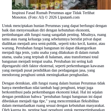
Inspirasi Fasad Rumah Perumnas agar Tidak Terlihat
Monoton. (Foto: AI) © 2026 Liputan6.com
Untuk menciptakan hunian Perumnas yang dapat berfungsi dengan
baik dan menyesuaikan diri dengan kebutuhan ekonomi,
pertimbangan alih fungsi ruang sangatlah penting. Misalnya, ruang
tamu atau ruang keluarga yang sebelumnya bersifat privat dapat
dialihkan menjadi area semi-publik, seperti toko kecil, kantor, atau
warung. Perubahan fungsi bangunan ini dapat dikategorikan
menjadi tiga jenis, yaitu usaha yang dilakukan di dalam rumah
utama, usaha yang terpisah di halaman, atau transformasi total
bangunan menjadi tempat usaha. Perubahan ini sering kali
dipengaruhi oleh faktor eksternal, seperti perkembangan kawasan
yang menjadi pusat pendidikan dan perdagangan jasa, yang
mendorong penghuni untuk meningkatkan penghasilan.
Dengan demikian, alih fungsi ruang dalam hunian Perumnas tidak
hanya memberikan nilai tambah bagi penghuni, tetapi juga
berkontribusi pada perkembangan ekonomi lokal. Hal ini sejalan
dengan pemikiran bahwa "perubahan fungsi bangunan ini dapat
dibedakan menjadi tiga tipe," yang mencerminkan fleksibilitas
dalam memanfaatkan ruang sesuai dengan kebutuhan masyarakat.
Oleh karena itu, penting bagi penghuni untuk mempertimbangkan