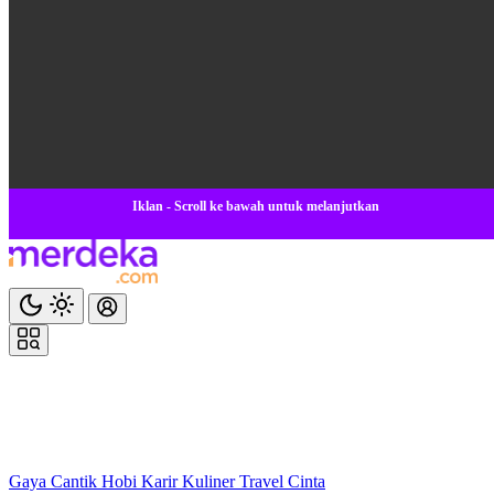
Iklan - Scroll ke bawah untuk melanjutkan
Gaya
Cantik
Hobi
Karir
Kuliner
Travel
Cinta