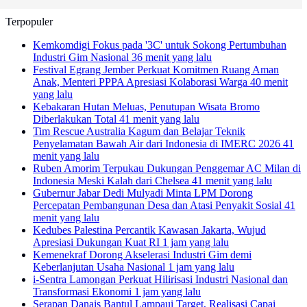
Terpopuler
Kemkomdigi Fokus pada '3C' untuk Sokong Pertumbuhan
Industri Gim Nasional
36 menit yang lalu
Festival Egrang Jember Perkuat Komitmen Ruang Aman
Anak, Menteri PPPA Apresiasi Kolaborasi Warga
40 menit
yang lalu
Kebakaran Hutan Meluas, Penutupan Wisata Bromo
Diberlakukan Total
41 menit yang lalu
Tim Rescue Australia Kagum dan Belajar Teknik
Penyelamatan Bawah Air dari Indonesia di IMERC 2026
41
menit yang lalu
Ruben Amorim Terpukau Dukungan Penggemar AC Milan di
Indonesia Meski Kalah dari Chelsea
41 menit yang lalu
Gubernur Jabar Dedi Mulyadi Minta LPM Dorong
Percepatan Pembangunan Desa dan Atasi Penyakit Sosial
41
menit yang lalu
Kedubes Palestina Percantik Kawasan Jakarta, Wujud
Apresiasi Dukungan Kuat RI
1 jam yang lalu
Kemenekraf Dorong Akselerasi Industri Gim demi
Keberlanjutan Usaha Nasional
1 jam yang lalu
i-Sentra Lamongan Perkuat Hilirisasi Industri Nasional dan
Transformasi Ekonomi
1 jam yang lalu
Serapan Danais Bantul Lampaui Target, Realisasi Capai