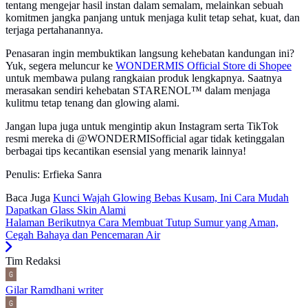
tentang mengejar hasil instan dalam semalam, melainkan sebuah
komitmen jangka panjang untuk menjaga kulit tetap sehat, kuat, dan
terjaga pertahanannya.
Penasaran ingin membuktikan langsung kehebatan kandungan ini?
Yuk, segera meluncur ke
WONDERMIS Official Store di Shopee
untuk membawa pulang rangkaian produk lengkapnya. Saatnya
merasakan sendiri kehebatan STARENOL™ dalam menjaga
kulitmu tetap tenang dan glowing alami.
Jangan lupa juga untuk mengintip akun Instagram serta TikTok
resmi mereka di @WONDERMISofficial agar tidak ketinggalan
berbagai tips kecantikan esensial yang menarik lainnya!
Penulis: Erfieka Sanra
Baca Juga
Kunci Wajah Glowing Bebas Kusam, Ini Cara Mudah
Dapatkan Glass Skin Alami
Halaman Berikutnya
Cara Membuat Tutup Sumur yang Aman,
Cegah Bahaya dan Pencemaran Air
Tim Redaksi
Gilar Ramdhani
writer