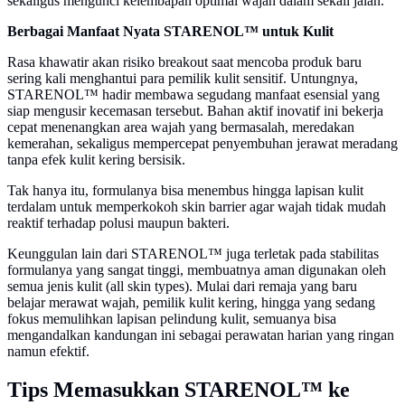
sekaligus mengunci kelembapan optimal wajah dalam sekali jalan.
Berbagai Manfaat Nyata STARENOL™ untuk Kulit
Rasa khawatir akan risiko breakout saat mencoba produk baru
sering kali menghantui para pemilik kulit sensitif. Untungnya,
STARENOL™ hadir membawa segudang manfaat esensial yang
siap mengusir kecemasan tersebut. Bahan aktif inovatif ini bekerja
cepat menenangkan area wajah yang bermasalah, meredakan
kemerahan, sekaligus mempercepat penyembuhan jerawat meradang
tanpa efek kulit kering bersisik.
Tak hanya itu, formulanya bisa menembus hingga lapisan kulit
terdalam untuk memperkokoh skin barrier agar wajah tidak mudah
reaktif terhadap polusi maupun bakteri.
Keunggulan lain dari STARENOL™ juga terletak pada stabilitas
formulanya yang sangat tinggi, membuatnya aman digunakan oleh
semua jenis kulit (all skin types). Mulai dari remaja yang baru
belajar merawat wajah, pemilik kulit kering, hingga yang sedang
fokus memulihkan lapisan pelindung kulit, semuanya bisa
mengandalkan kandungan ini sebagai perawatan harian yang ringan
namun efektif.
Tips Memasukkan STARENOL™ ke