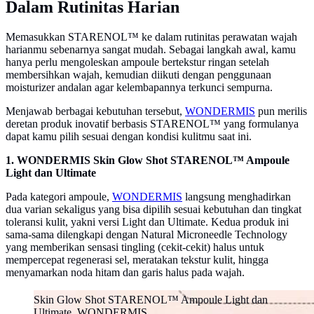
Dalam Rutinitas Harian
Memasukkan STARENOL™ ke dalam rutinitas perawatan wajah
harianmu sebenarnya sangat mudah. Sebagai langkah awal, kamu
hanya perlu mengoleskan ampoule bertekstur ringan setelah
membersihkan wajah, kemudian diikuti dengan penggunaan
moisturizer andalan agar kelembapannya terkunci sempurna.
Menjawab berbagai kebutuhan tersebut,
WONDERMIS
pun merilis
deretan produk inovatif berbasis STARENOL™ yang formulanya
dapat kamu pilih sesuai dengan kondisi kulitmu saat ini.
1. WONDERMIS Skin Glow Shot STARENOL™ Ampoule
Light dan Ultimate
Pada kategori ampoule,
WONDERMIS
langsung menghadirkan
dua varian sekaligus yang bisa dipilih sesuai kebutuhan dan tingkat
toleransi kulit, yakni versi Light dan Ultimate. Kedua produk ini
sama-sama dilengkapi dengan Natural Microneedle Technology
yang memberikan sensasi tingling (cekit-cekit) halus untuk
mempercepat regenerasi sel, meratakan tekstur kulit, hingga
menyamarkan noda hitam dan garis halus pada wajah.
Skin Glow Shot STARENOL™ Ampoule Light dan
Ultimate. WONDERMIS