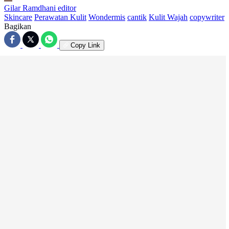
Gilar Ramdhani
editor
Skincare
Perawatan Kulit
Wondermis
cantik
Kulit Wajah
copywriter
Bagikan
Copy Link