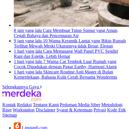
8 jam yang lalu
Cara Membuat Tutup Sumur yang Aman,
Cegah Bahaya dan Pencemaran Air
9 jam yang lalu
10 Warna Keramik Lantai yang Bikin Rumah
Terlihat Mewah Meski Ukurannya tidak Besar, Elegan
1 hari yang lalu
Cara Memasang Wall Panel PVC Sendiri
Rapi dan Estetik, Lebih Hemat
1 hari yang lalu
7 Warna Cat Tembok Luar Rumah yang
Cocok Dipadukan dengan Pagar Earthy, Harmoni Alami
1 hari yang lalu
Skincare Routine Anti Mager di Bulan
Kemerdekaan, Rahasia Kulit Cerah Bersama Wondermis
Selengkapnya Gaya
Kontak
Redaksi
Tentang Kami
Pedoman Media Siber
Metodologi
Riset
Workstation
Disclaimer
Syarat & Ketentuan
Privasi
Kode Etik
Sitemap
Liputan6.com