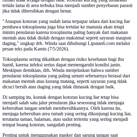
terlalu lama di area terbuka bisa menjadi sumber penyebaran parasit
jika tidak dibersihkan dengan benar.
"Ataupun kotoran yang sudah lama terpapar udara dari kucing liar
pembawa toksoplasma juga bisa tertular ke manusia akan tetapi
minim penularan karena toxoplasma paling banyak dari makanan
mentah atau tidak diolah dengan maksimal seperti sayuran maupun
daging," ungkap drh. Winda saat dihubungi Liputan6.com melalui
pesan teks pada Kamis (7/5/2026).
Toksoplasma sering dikaitkan dengan risiko kesehatan bagi ibu
hamil, karena infeksi serius dapat memengaruhi kondisi janin.
Meskipun demikian, drh. Winda menjelaskan bahwa sumber
penularan toksoplasma yang paling umum sebenarnya berasal dari
makanan mentah atau kurang matang, seperti sayuran yang tidak
dicuci bersih atau daging yang tidak dimasak dengan baik.
Di samping itu, kontak dengan kotoran kucing liar tetap bisa
menjadi salah satu jalur penularan jika seseorang tidak menjaga
kebersihan tangan setelah membersihkannya. Oleh karena itu,
menjaga kebersihan area rumah yang sering dikunjungi kucing liar,
terutama taman, halaman, atau sudut tertentu yang sering menjadi
tempat buang kotoran, sangatlah penting.
Penting untuk menggunakan masker dan sarung tangan saat