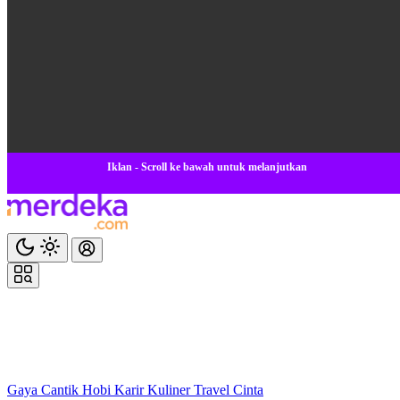
Iklan - Scroll ke bawah untuk melanjutkan
Gaya
Cantik
Hobi
Karir
Kuliner
Travel
Cinta