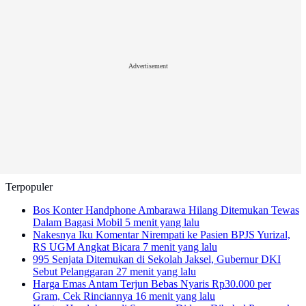
Advertisement
Terpopuler
Bos Konter Handphone Ambarawa Hilang Ditemukan Tewas
Dalam Bagasi Mobil
5 menit yang lalu
Nakesnya Iku Komentar Nirempati ke Pasien BPJS Yurizal,
RS UGM Angkat Bicara
7 menit yang lalu
995 Senjata Ditemukan di Sekolah Jaksel, Gubernur DKI
Sebut Pelanggaran
27 menit yang lalu
Harga Emas Antam Terjun Bebas Nyaris Rp30.000 per
Gram, Cek Rinciannya
16 menit yang lalu