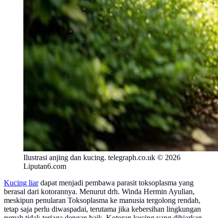
Ilustrasi anjing dan kucing. telegraph.co.uk © 2026
Liputan6.com
Kucing liar
dapat menjadi pembawa parasit toksoplasma yang
berasal dari kotorannya. Menurut drh. Winda Hermin Ayulian,
meskipun penularan Toksoplasma ke manusia tergolong rendah,
tetap saja perlu diwaspadai, terutama jika kebersihan lingkungan
rumah tidak terjaga dengan baik. Kotoran kucing yang dibiarkan