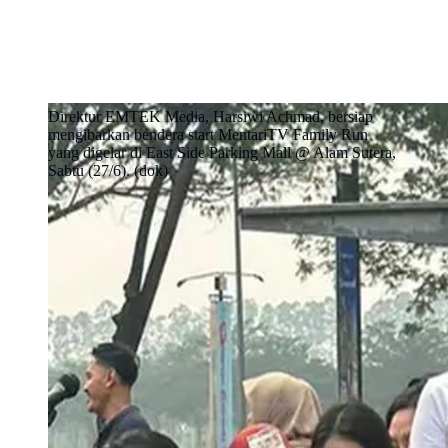
Direktur EMTEK Media, Harsiwi Achmad, bersiap
mengibarkan bendera start MentariTV Family Run
yang digelar di East Side Parking Mall @ Alam Sutera,
Sabtu (27/6). (dok)