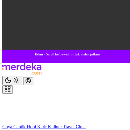
Iklan - Scroll ke bawah untuk melanjutkan
Gaya
Cantik
Hobi
Karir
Kuliner
Travel
Cinta