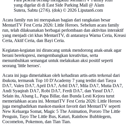
yang digelar di di East Side Parking Mall @ Alam
Sutera, Sabtu (27/6). (dok) © 2026 Liputan6.com
Acara family run ini merupakan bagian dari rangkaian besar
MentariTV Fest Ceria 2026: Little Heroes. Sebelum acara family
run, telah dilaksanakan berbagai perlombaan dan aktivitas interaktif
yang menjadi ciri khas MentariTV, di antaranya Warna Ceria, Kreasi
Ceria, Aktif Ceria, dan Bayi Ceria.
Kegiatan-kegiatan ini dirancang untuk mendorong anak-anak agar
berani berekspresi, mengembangkan kreativitas, serta
menumbuhkan semangat untuk melakukan aksi positif seperti
seorang 'little heroes'.
Acara ini juga dimeriahkan oleh kehadiran artis-artis terkenal dari
ibukota, termasuk Top 10 D'Academy 7 yang terdiri dari Tasya
DA7, Valen DA7, April DA7, Arbil DA7, Mila DA7, Mutia DA7,
Andi Syaqirah DA7, Robi DA7, Ferdi DA7, dan Yusuf DA7.
Selain itu, Abang L, Papa Billar, dan Bunda Lesti Kejora turut
memeriahkan acara ini. MentariTV Fest Ceria 2026: Little Heroes
juga menghadirkan maskot-maskot favorit dari MentariTV seperti
New Keluarga Somat, Magic 5 The Animation, Pororo The Little
Penguin, Tayo The Little Bus, Katuri, Rainbow Bubblegem,
Cocomelon, Pokemon, dan Tian Tian.