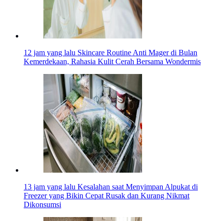
12 jam yang lalu
Skincare Routine Anti Mager di Bulan
Kemerdekaan, Rahasia Kulit Cerah Bersama Wondermis
13 jam yang lalu
Kesalahan saat Menyimpan Alpukat di
Freezer yang Bikin Cepat Rusak dan Kurang Nikmat
Dikonsumsi