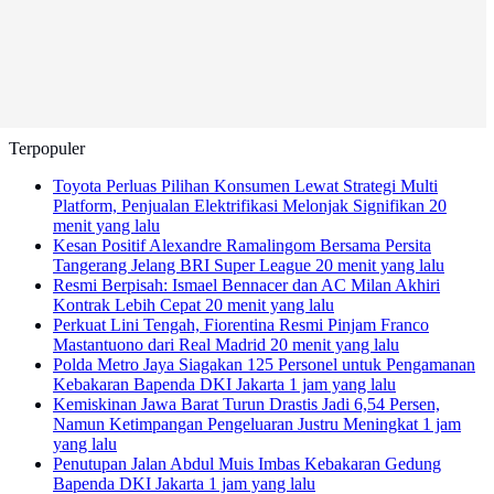
Terpopuler
Toyota Perluas Pilihan Konsumen Lewat Strategi Multi
Platform, Penjualan Elektrifikasi Melonjak Signifikan
20
menit yang lalu
Kesan Positif Alexandre Ramalingom Bersama Persita
Tangerang Jelang BRI Super League
20 menit yang lalu
Resmi Berpisah: Ismael Bennacer dan AC Milan Akhiri
Kontrak Lebih Cepat
20 menit yang lalu
Perkuat Lini Tengah, Fiorentina Resmi Pinjam Franco
Mastantuono dari Real Madrid
20 menit yang lalu
Polda Metro Jaya Siagakan 125 Personel untuk Pengamanan
Kebakaran Bapenda DKI Jakarta
1 jam yang lalu
Kemiskinan Jawa Barat Turun Drastis Jadi 6,54 Persen,
Namun Ketimpangan Pengeluaran Justru Meningkat
1 jam
yang lalu
Penutupan Jalan Abdul Muis Imbas Kebakaran Gedung
Bapenda DKI Jakarta
1 jam yang lalu