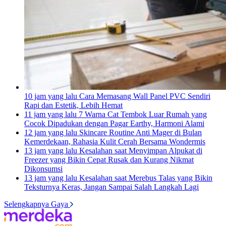
10 jam yang lalu
Cara Memasang Wall Panel PVC Sendiri
Rapi dan Estetik, Lebih Hemat
11 jam yang lalu
7 Warna Cat Tembok Luar Rumah yang
Cocok Dipadukan dengan Pagar Earthy, Harmoni Alami
12 jam yang lalu
Skincare Routine Anti Mager di Bulan
Kemerdekaan, Rahasia Kulit Cerah Bersama Wondermis
13 jam yang lalu
Kesalahan saat Menyimpan Alpukat di
Freezer yang Bikin Cepat Rusak dan Kurang Nikmat
Dikonsumsi
13 jam yang lalu
Kesalahan saat Merebus Talas yang Bikin
Teksturnya Keras, Jangan Sampai Salah Langkah Lagi
Selengkapnya Gaya