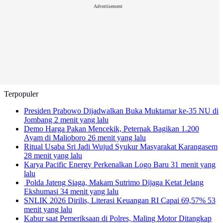
Advertisement
Terpopuler
Presiden Prabowo Dijadwalkan Buka Muktamar ke-35 NU di
Jombang
2 menit yang lalu
Demo Harga Pakan Mencekik, Peternak Bagikan 1.200
Ayam di Malioboro
26 menit yang lalu
Ritual Usaba Sri Jadi Wujud Syukur Masyarakat Karangasem
28 menit yang lalu
Karya Pacific Energy Perkenalkan Logo Baru
31 menit yang
lalu
Polda Jateng Siaga, Makam Sutrimo Dijaga Ketat Jelang
Ekshumasi
34 menit yang lalu
SNLIK 2026 Dirilis, Literasi Keuangan RI Capai 69,57%
53
menit yang lalu
Kabur saat Pemeriksaan di Polres, Maling Motor Ditangkap