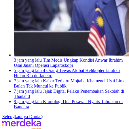
3 jam yang lalu
Tim Medis Ungkap Kondisi Anwar Ibrahim
Usai Jalani Operasi Laparoskopi
5 jam yang lalu
4 Orang Tewas Akibat Helikopter Jatuh di
Hutan Rio de Janeiro
7 jam yang lalu
Kabar Terbaru Mojtaba Khamenei Usai Lima
Bulan Tak Muncul ke Publik
7 jam yang lalu
Jejak Digital Pelaku Penembakan Sekolah di
Thailand
9 jam yang lalu
Kronologi Dua Pesawat Nyaris Tabrakan di
Bandara
Selengkapnya Dunia