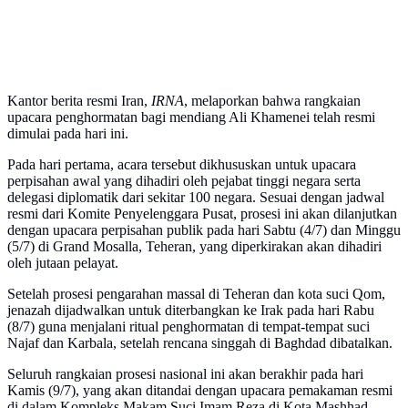
Kantor berita resmi Iran,
IRNA
, melaporkan bahwa rangkaian
upacara penghormatan bagi mendiang Ali Khamenei telah resmi
dimulai pada hari ini.
Pada hari pertama, acara tersebut dikhususkan untuk upacara
perpisahan awal yang dihadiri oleh pejabat tinggi negara serta
delegasi diplomatik dari sekitar 100 negara. Sesuai dengan jadwal
resmi dari Komite Penyelenggara Pusat, prosesi ini akan dilanjutkan
dengan upacara perpisahan publik pada hari Sabtu (4/7) dan Minggu
(5/7) di Grand Mosalla, Teheran, yang diperkirakan akan dihadiri
oleh jutaan pelayat.
Setelah prosesi pengarahan massal di Teheran dan kota suci Qom,
jenazah dijadwalkan untuk diterbangkan ke Irak pada hari Rabu
(8/7) guna menjalani ritual penghormatan di tempat-tempat suci
Najaf dan Karbala, setelah rencana singgah di Baghdad dibatalkan.
Seluruh rangkaian prosesi nasional ini akan berakhir pada hari
Kamis (9/7), yang akan ditandai dengan upacara pemakaman resmi
di dalam Kompleks Makam Suci Imam Reza di Kota Mashhad.