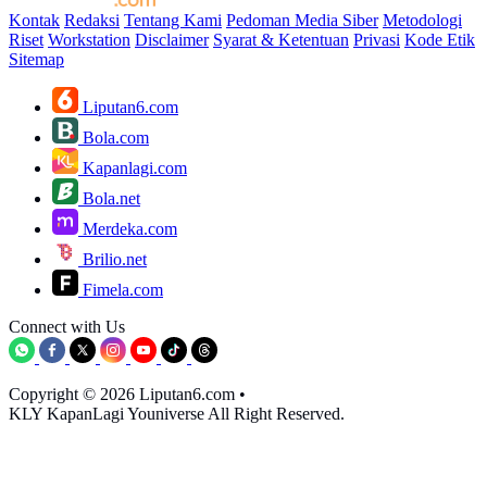
Kontak
Redaksi
Tentang Kami
Pedoman Media Siber
Metodologi
Riset
Workstation
Disclaimer
Syarat & Ketentuan
Privasi
Kode Etik
Sitemap
Liputan6.com
Bola.com
Kapanlagi.com
Bola.net
Merdeka.com
Brilio.net
Fimela.com
Connect with Us
Copyright © 2026 Liputan6.com
•
KLY KapanLagi Youniverse All Right Reserved.