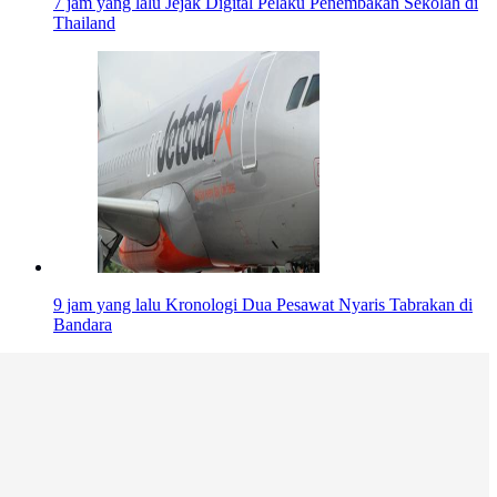
7 jam yang lalu
Jejak Digital Pelaku Penembakan Sekolah di
Thailand
9 jam yang lalu
Kronologi Dua Pesawat Nyaris Tabrakan di
Bandara