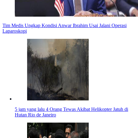
Tim Medis Ungkap Kondisi Anwar Ibrahim Usai Jalani Operasi
Laparoskopi
5 jam yang lalu
4 Orang Tewas Akibat Helikopter Jatuh di
Hutan Rio de Janeiro