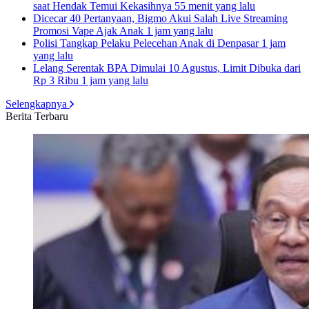
saat Hendak Temui Kekasihnya
55 menit yang lalu
Dicecar 40 Pertanyaan, Bigmo Akui Salah Live Streaming
Promosi Vape Ajak Anak
1 jam yang lalu
Polisi Tangkap Pelaku Pelecehan Anak di Denpasar
1 jam
yang lalu
Lelang Serentak BPA Dimulai 10 Agustus, Limit Dibuka dari
Rp 3 Ribu
1 jam yang lalu
Selengkapnya
Berita Terbaru