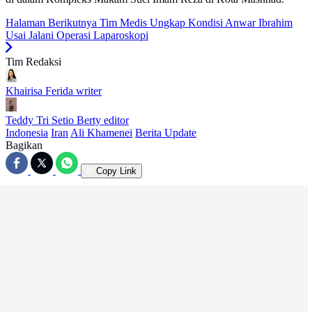
Halaman Berikutnya
Tim Medis Ungkap Kondisi Anwar Ibrahim
Usai Jalani Operasi Laparoskopi
Tim Redaksi
Khairisa Ferida
writer
Teddy Tri Setio Berty
editor
Indonesia
Iran
Ali Khamenei
Berita Update
Bagikan
Copy Link