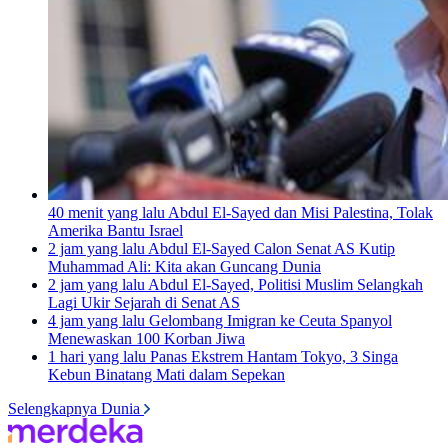
40 menit yang lalu
Abdul El-Sayed dan Misi Palestina, Tolak
Amerika Bantu Israel
2 jam yang lalu
Abdul El-Sayed Calon Senat AS Kutip
Muhammad Ali: Kita akan Guncang Dunia
2 jam yang lalu
Abdul El-Sayed, Politisi Muslim Selangkah
Lagi Ukir Sejarah di Senat AS
4 jam yang lalu
Gelombang Imigran ke Ceuta Spanyol
Menewaskan 100 Korban Jiwa
1 hari yang lalu
Panas Ekstrem Hantam Tokyo, 3 Singa
Kebun Binatang Mati dalam Sepekan
Selengkapnya Dunia