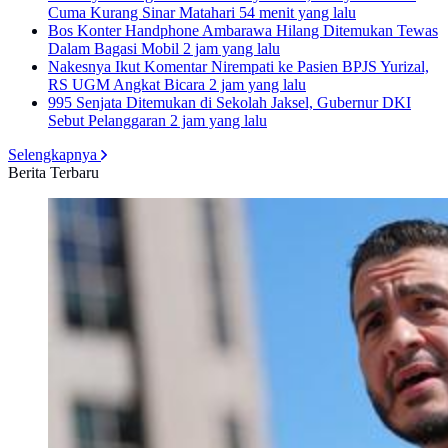
Cuma Kurang Sinar Matahari
54 menit yang lalu
Bos Konter Handphone Ambarawa Hilang Ditemukan Tewas
Dalam Bagasi Mobil
2 jam yang lalu
Nakesnya Ikut Komentar Nirempati ke Pasien BPJS Yurizal,
RS UGM Angkat Bicara
2 jam yang lalu
995 Senjata Ditemukan di Sekolah Jaksel, Gubernur DKI
Sebut Pelanggaran
2 jam yang lalu
Selengkapnya
Berita Terbaru