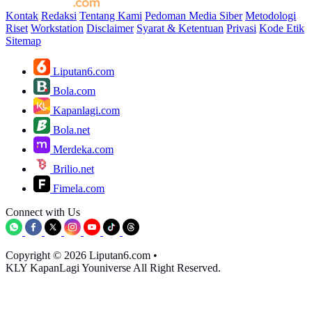
Kontak
Redaksi
Tentang Kami
Pedoman Media Siber
Metodologi
Riset
Workstation
Disclaimer
Syarat & Ketentuan
Privasi
Kode Etik
Sitemap
Liputan6.com
Bola.com
Kapanlagi.com
Bola.net
Merdeka.com
Brilio.net
Fimela.com
Connect with Us
Copyright © 2026 Liputan6.com
•
KLY KapanLagi Youniverse All Right Reserved.