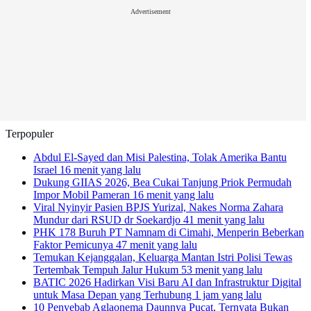
Advertisement
Terpopuler
Abdul El-Sayed dan Misi Palestina, Tolak Amerika Bantu
Israel
16 menit yang lalu
Dukung GIIAS 2026, Bea Cukai Tanjung Priok Permudah
Impor Mobil Pameran
16 menit yang lalu
Viral Nyinyir Pasien BPJS Yurizal, Nakes Norma Zahara
Mundur dari RSUD dr Soekardjo
41 menit yang lalu
PHK 178 Buruh PT Namnam di Cimahi, Menperin Beberkan
Faktor Pemicunya
47 menit yang lalu
Temukan Kejanggalan, Keluarga Mantan Istri Polisi Tewas
Tertembak Tempuh Jalur Hukum
53 menit yang lalu
BATIC 2026 Hadirkan Visi Baru AI dan Infrastruktur Digital
untuk Masa Depan yang Terhubung
1 jam yang lalu
10 Penyebab Aglaonema Daunnya Pucat, Ternyata Bukan