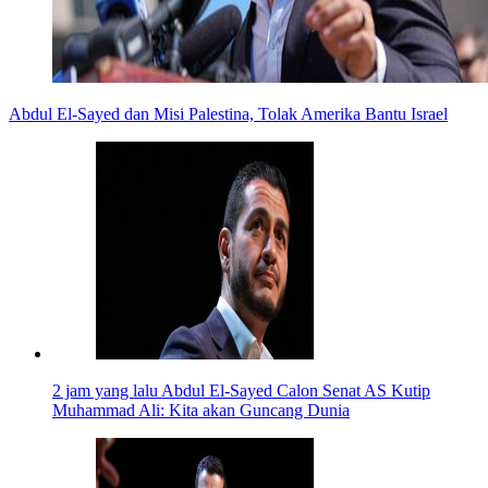
Abdul El-Sayed dan Misi Palestina, Tolak Amerika Bantu Israel
2 jam yang lalu
Abdul El-Sayed Calon Senat AS Kutip
Muhammad Ali: Kita akan Guncang Dunia