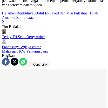
perawatan medis. Dugaan ini menjadi pemicu terjadinya konfrontasi
yang terekam dalam video.
Halaman Berikutnya
Abdul El-Sayed dan Misi Palestina, Tolak
Amerika Bantu Israel
Tim Redaksi
Teddy Tri Setio Berty
writer
Pandasurya Wijaya
editor
Malaysia
TKW
Penganiayaan
Bagikan
Copy Link