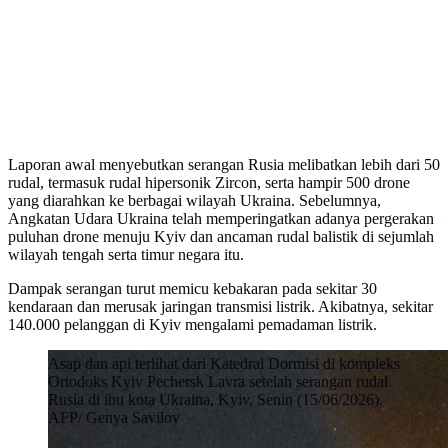
Laporan awal menyebutkan serangan Rusia melibatkan lebih dari 50
rudal, termasuk rudal hipersonik Zircon, serta hampir 500 drone
yang diarahkan ke berbagai wilayah Ukraina. Sebelumnya,
Angkatan Udara Ukraina telah memperingatkan adanya pergerakan
puluhan drone menuju Kyiv dan ancaman rudal balistik di sejumlah
wilayah tengah serta timur negara itu.
Dampak serangan turut memicu kebakaran pada sekitar 30
kendaraan dan merusak jaringan transmisi listrik. Akibatnya, sekitar
140.000 pelanggan di Kyiv mengalami pemadaman listrik.
Asap dan api terlihat dari Katedral Dormisi di kompleks
Ortodoks Kyiv Pechersk Lavra setelah serangan rudal
Rusia di ibu kota Ukraina, Kyiv, Senin (15/06/2026).
AFP/ Genya Savilov