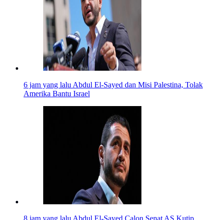
6 jam yang lalu
Abdul El-Sayed dan Misi Palestina, Tolak
Amerika Bantu Israel
8 jam yang lalu
Abdul El-Sayed Calon Senat AS Kutip