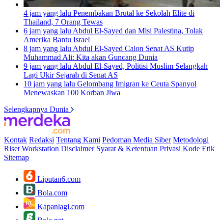
4 jam yang lalu
Penembakan Brutal ke Sekolah Elite di
Thailand, 7 Orang Tewas
6 jam yang lalu
Abdul El-Sayed dan Misi Palestina, Tolak
Amerika Bantu Israel
8 jam yang lalu
Abdul El-Sayed Calon Senat AS Kutip
Muhammad Ali: Kita akan Guncang Dunia
9 jam yang lalu
Abdul El-Sayed, Politisi Muslim Selangkah
Lagi Ukir Sejarah di Senat AS
10 jam yang lalu
Gelombang Imigran ke Ceuta Spanyol
Menewaskan 100 Korban Jiwa
Selengkapnya Dunia
Kontak
Redaksi
Tentang Kami
Pedoman Media Siber
Metodologi
Riset
Workstation
Disclaimer
Syarat & Ketentuan
Privasi
Kode Etik
Sitemap
Liputan6.com
Bola.com
Kapanlagi.com