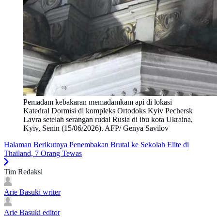
Pemadam kebakaran memadamkam api di lokasi
Katedral Dormisi di kompleks Ortodoks Kyiv Pechersk
Lavra setelah serangan rudal Rusia di ibu kota Ukraina,
Kyiv, Senin (15/06/2026). AFP/ Genya Savilov
Halaman Berikutnya
Penembakan Brutal ke Sekolah Elite di
Thailand, 7 Orang Tewas
Tim Redaksi
Arie Basuki
writer
Arie Basuki
editor