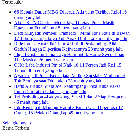
Terpopuler
66 Kepala Dapur MBG Dipecat, Ada yang Terlibat Judol
16
menit yang lalu
Akun X TMC Polda Metro Jaya Diretas, Polisi Masih
Upayakan Pemulihan
48 menit yang lalu
Dedi Mulyadi: Pembeli Tramadol - Miras Rata-Rata di Bawah
17 Tahun, Dampaknya Jadi Anak Durhaka
7 menit yang lalu
Bule Lansia Australia Tidur 4 Hari di Poskamling, Bikin
Gaduh Hingga Diperiksa Kejiwaannya
23 menit yang lalu
Idgitaf Ciptakan Lima Lagu Baru untuk Home Sweet Loan
The Musical
26 menit yang lalu
OJK: Laba Industri Pinjol Naik 10,14 Persen Jadi Rp1,15
Triliun
38 menit yang lalu
Nyamar jadi Polisi Bersenjata, Maling Spesialis Minimarket
Tak Berdaya saat Ditangkap
38 menit yang lalu
Batik Air Buka Suara soal Penumpang Coba Buka Paksa
Pintu Darurat di Udara
1 jam yang lalu
Tol Probolinggo–Banyuwangi Seksi 1 dan 2 Siap Beroperasi
46 menit yang lalu
Pilu Remaja di Mamuju Hamil 3 Bulan Usai Diperkosa 17
Orang, 15 Pelaku Ditangkap
49 menit yang lalu
Selengkapnya
Berita Terbaru