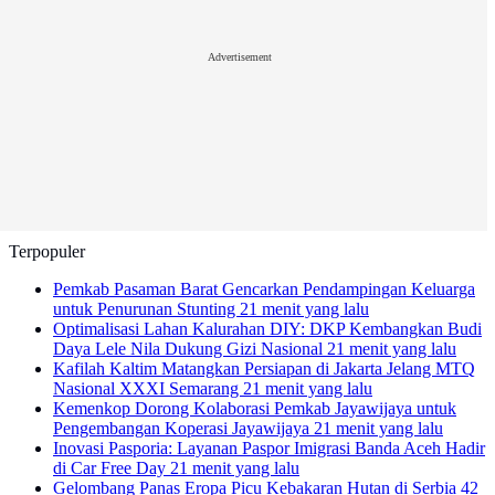
Advertisement
Terpopuler
Pemkab Pasaman Barat Gencarkan Pendampingan Keluarga
untuk Penurunan Stunting
21 menit yang lalu
Optimalisasi Lahan Kalurahan DIY: DKP Kembangkan Budi
Daya Lele Nila Dukung Gizi Nasional
21 menit yang lalu
Kafilah Kaltim Matangkan Persiapan di Jakarta Jelang MTQ
Nasional XXXI Semarang
21 menit yang lalu
Kemenkop Dorong Kolaborasi Pemkab Jayawijaya untuk
Pengembangan Koperasi Jayawijaya
21 menit yang lalu
Inovasi Pasporia: Layanan Paspor Imigrasi Banda Aceh Hadir
di Car Free Day
21 menit yang lalu
Gelombang Panas Eropa Picu Kebakaran Hutan di Serbia
42