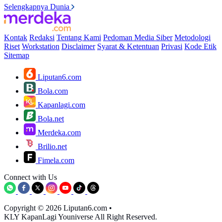
Selengkapnya Dunia
Kontak
Redaksi
Tentang Kami
Pedoman Media Siber
Metodologi
Riset
Workstation
Disclaimer
Syarat & Ketentuan
Privasi
Kode Etik
Sitemap
Liputan6.com
Bola.com
Kapanlagi.com
Bola.net
Merdeka.com
Brilio.net
Fimela.com
Connect with Us
Copyright © 2026 Liputan6.com
•
KLY KapanLagi Youniverse All Right Reserved.