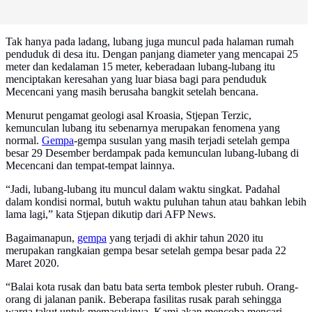
Tak hanya pada ladang, lubang juga muncul pada halaman rumah
penduduk di desa itu. Dengan panjang diameter yang mencapai 25
meter dan kedalaman 15 meter, keberadaan lubang-lubang itu
menciptakan keresahan yang luar biasa bagi para penduduk
Mecencani yang masih berusaha bangkit setelah bencana.
Menurut pengamat geologi asal Kroasia, Stjepan Terzic,
kemunculan lubang itu sebenarnya merupakan fenomena yang
normal.
Gempa
-gempa susulan yang masih terjadi setelah gempa
besar 29 Desember berdampak pada kemunculan lubang-lubang di
Mecencani dan tempat-tempat lainnya.
“Jadi, lubang-lubang itu muncul dalam waktu singkat. Padahal
dalam kondisi normal, butuh waktu puluhan tahun atau bahkan lebih
lama lagi,” kata Stjepan dikutip dari AFP News.
Bagaimanapun,
gempa
yang terjadi di akhir tahun 2020 itu
merupakan rangkaian gempa besar setelah gempa besar pada 22
Maret 2020.
“Balai kota rusak dan batu bata serta tembok plester rubuh. Orang-
orang di jalanan panik. Beberapa fasilitas rusak parah sehingga
warga takut untuk memasukinya. Kami akan mencoba mencari