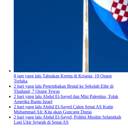
8 jam yang lalu
Tabrakan Kereta di Kroasia, 19 Orang
Terluka
2 hari yang lalu
Penembakan Brutal ke Sekolah Elite di
Thailand, 7 Orang Tewas
2 hari yang lalu
Abdul El-Sayed dan Misi Palestina, Tolak
Amerika Bantu Israel
2 hari yang lalu
Abdul El-Sayed Calon Senat AS Kutip
Muhammad Ali: Kita akan Guncang Dunia
2 hari yang lalu
Abdul El-Sayed, Politisi Muslim Selangkah
Lagi Ukir Sejarah di Senat AS