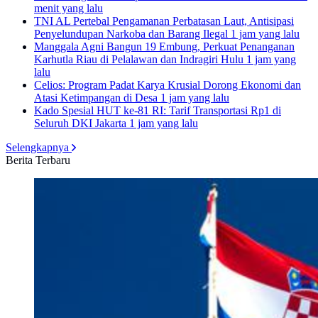
menit yang lalu
TNI AL Pertebal Pengamanan Perbatasan Laut, Antisipasi
Penyelundupan Narkoba dan Barang Ilegal
1 jam yang lalu
Manggala Agni Bangun 19 Embung, Perkuat Penanganan
Karhutla Riau di Pelalawan dan Indragiri Hulu
1 jam yang
lalu
Celios: Program Padat Karya Krusial Dorong Ekonomi dan
Atasi Ketimpangan di Desa
1 jam yang lalu
Kado Spesial HUT ke-81 RI: Tarif Transportasi Rp1 di
Seluruh DKI Jakarta
1 jam yang lalu
Selengkapnya
Berita Terbaru