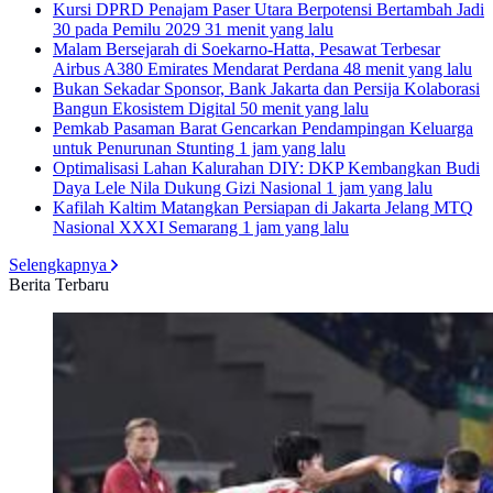
Kursi DPRD Penajam Paser Utara Berpotensi Bertambah Jadi
30 pada Pemilu 2029
31 menit yang lalu
Malam Bersejarah di Soekarno-Hatta, Pesawat Terbesar
Airbus A380 Emirates Mendarat Perdana
48 menit yang lalu
Bukan Sekadar Sponsor, Bank Jakarta dan Persija Kolaborasi
Bangun Ekosistem Digital
50 menit yang lalu
Pemkab Pasaman Barat Gencarkan Pendampingan Keluarga
untuk Penurunan Stunting
1 jam yang lalu
Optimalisasi Lahan Kalurahan DIY: DKP Kembangkan Budi
Daya Lele Nila Dukung Gizi Nasional
1 jam yang lalu
Kafilah Kaltim Matangkan Persiapan di Jakarta Jelang MTQ
Nasional XXXI Semarang
1 jam yang lalu
Selengkapnya
Berita Terbaru