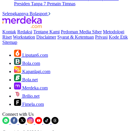
Presiden Tanpa 7 Pemain Timnas
Selengkapnya Bolasport
Kontak
Redaksi
Tentang Kami
Pedoman Media Siber
Metodologi
Riset
Workstation
Disclaimer
Syarat & Ketentuan
Privasi
Kode Etik
Sitemap
Liputan6.com
Bola.com
Kapanlagi.com
Bola.net
Merdeka.com
Brilio.net
Fimela.com
Connect with Us