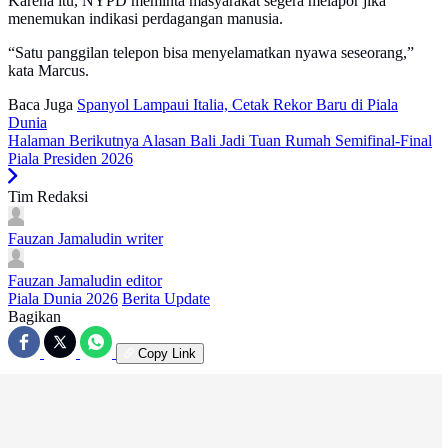
Karena itu, NYPD meminta masyarakat segera melapor jika
menemukan indikasi perdagangan manusia.
“Satu panggilan telepon bisa menyelamatkan nyawa seseorang,”
kata Marcus.
Baca Juga
Spanyol Lampaui Italia, Cetak Rekor Baru di Piala
Dunia
Halaman Berikutnya
Alasan Bali Jadi Tuan Rumah Semifinal-Final
Piala Presiden 2026
Tim Redaksi
Fauzan Jamaludin
writer
Fauzan Jamaludin
editor
Piala Dunia 2026
Berita Update
Bagikan
Copy Link