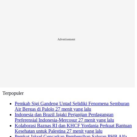
Advertisement
Terpopuler
Pemkab Sigi Gandeng Untad Selidiki Fenomena Semburan
Air Bergas di Palolo
27 menit yang lalu
Indonesia dan Brazil Jajaki Perjanjian Perdagangan
Preferensial Indonesia-Mercosur
27 menit yang lalu
Kolaborasi Baznas RI dan KHCF Yordania Perkuat Bantuan
Kesehatan untuk Palestina
27 menit yang lalu
Pemkot Jaksel Gencarkan Pembersihan Saluran PHB Alfa