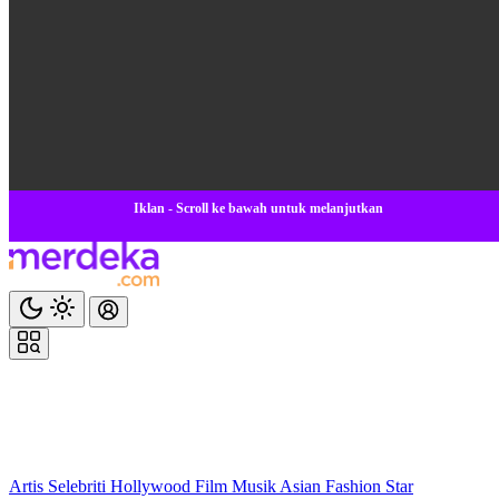
Iklan - Scroll ke bawah untuk melanjutkan
Artis
Selebriti
Hollywood
Film
Musik
Asian
Fashion
Star