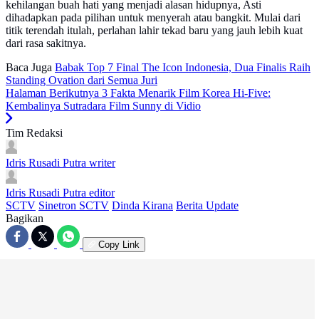
kehilangan buah hati yang menjadi alasan hidupnya, Asti
dihadapkan pada pilihan untuk menyerah atau bangkit. Mulai dari
titik terendah itulah, perlahan lahir tekad baru yang jauh lebih kuat
dari rasa sakitnya.
Baca Juga
Babak Top 7 Final The Icon Indonesia, Dua Finalis Raih
Standing Ovation dari Semua Juri
Halaman Berikutnya
3 Fakta Menarik Film Korea Hi-Five:
Kembalinya Sutradara Film Sunny di Vidio
Tim Redaksi
Idris Rusadi Putra
writer
Idris Rusadi Putra
editor
SCTV
Sinetron SCTV
Dinda Kirana
Berita Update
Bagikan
Copy Link