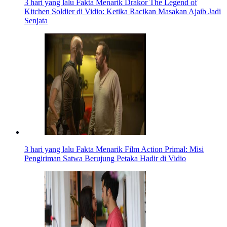
3 hari yang lalu
Fakta Menarik Drakor The Legend of
Kitchen Soldier di Vidio: Ketika Racikan Masakan Ajaib Jadi
Senjata
3 hari yang lalu
Fakta Menarik Film Action Primal: Misi
Pengiriman Satwa Berujung Petaka Hadir di Vidio