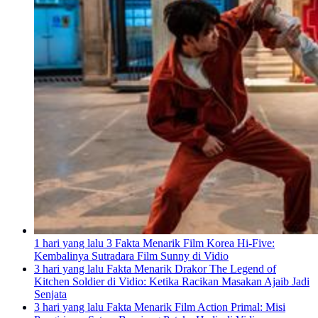
1 hari yang lalu
3 Fakta Menarik Film Korea Hi-Five:
Kembalinya Sutradara Film Sunny di Vidio
3 hari yang lalu
Fakta Menarik Drakor The Legend of
Kitchen Soldier di Vidio: Ketika Racikan Masakan Ajaib Jadi
Senjata
3 hari yang lalu
Fakta Menarik Film Action Primal: Misi