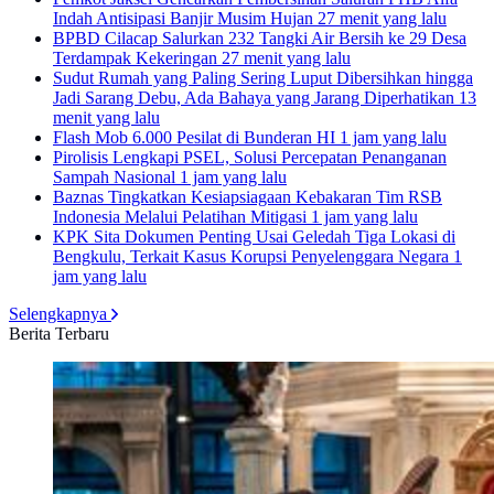
Indah Antisipasi Banjir Musim Hujan
27 menit yang lalu
BPBD Cilacap Salurkan 232 Tangki Air Bersih ke 29 Desa
Terdampak Kekeringan
27 menit yang lalu
Sudut Rumah yang Paling Sering Luput Dibersihkan hingga
Jadi Sarang Debu, Ada Bahaya yang Jarang Diperhatikan
13
menit yang lalu
Flash Mob 6.000 Pesilat di Bunderan HI
1 jam yang lalu
Pirolisis Lengkapi PSEL, Solusi Percepatan Penanganan
Sampah Nasional
1 jam yang lalu
Baznas Tingkatkan Kesiapsiagaan Kebakaran Tim RSB
Indonesia Melalui Pelatihan Mitigasi
1 jam yang lalu
KPK Sita Dokumen Penting Usai Geledah Tiga Lokasi di
Bengkulu, Terkait Kasus Korupsi Penyelenggara Negara
1
jam yang lalu
Selengkapnya
Berita Terbaru