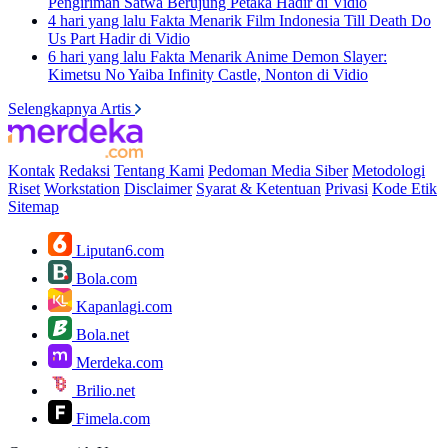
Pengiriman Satwa Berujung Petaka Hadir di Vidio
4 hari yang lalu
Fakta Menarik Film Indonesia Till Death Do
Us Part Hadir di Vidio
6 hari yang lalu
Fakta Menarik Anime Demon Slayer:
Kimetsu No Yaiba Infinity Castle, Nonton di Vidio
Selengkapnya Artis
Kontak
Redaksi
Tentang Kami
Pedoman Media Siber
Metodologi
Riset
Workstation
Disclaimer
Syarat & Ketentuan
Privasi
Kode Etik
Sitemap
Liputan6.com
Bola.com
Kapanlagi.com
Bola.net
Merdeka.com
Brilio.net
Fimela.com