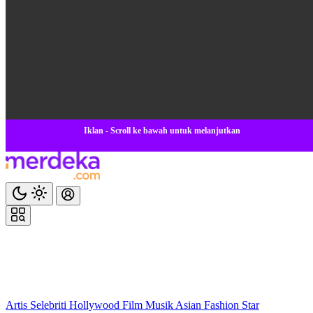
Iklan - Scroll ke bawah untuk melanjutkan
Artis
Selebriti
Hollywood
Film
Musik
Asian
Fashion
Star