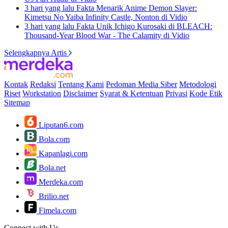
3 hari yang lalu
Fakta Menarik Anime Demon Slayer:
Kimetsu No Yaiba Infinity Castle, Nonton di Vidio
3 hari yang lalu
Fakta Unik Ichigo Kurosaki di BLEACH:
Thousand-Year Blood War - The Calamity di Vidio
Selengkapnya Artis
Kontak
Redaksi
Tentang Kami
Pedoman Media Siber
Metodologi
Riset
Workstation
Disclaimer
Syarat & Ketentuan
Privasi
Kode Etik
Sitemap
Liputan6.com
Bola.com
Kapanlagi.com
Bola.net
Merdeka.com
Brilio.net
Fimela.com
Connect with Us