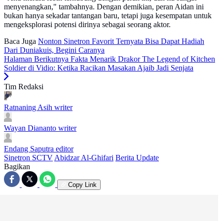
menyenangkan," tambahnya. Dengan demikian, peran Aidan ini
bukan hanya sekadar tantangan baru, tetapi juga kesempatan untuk
mengeksplorasi potensi dirinya sebagai seorang aktor.
Baca Juga
Nonton Sinetron Favorit Ternyata Bisa Dapat Hadiah
Dari Duniakuis, Begini Caranya
Halaman Berikutnya
Fakta Menarik Drakor The Legend of Kitchen
Soldier di Vidio: Ketika Racikan Masakan Ajaib Jadi Senjata
Tim Redaksi
Ratnaning Asih
writer
Wayan Diananto
writer
Endang Saputra
editor
Sinetron SCTV
Abidzar Al-Ghifari
Berita Update
Bagikan
Copy Link