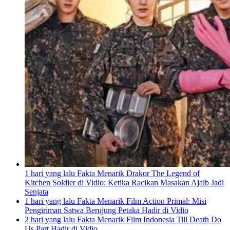
1 hari yang lalu
Fakta Menarik Drakor The Legend of
Kitchen Soldier di Vidio: Ketika Racikan Masakan Ajaib Jadi
Senjata
1 hari yang lalu
Fakta Menarik Film Action Primal: Misi
Pengiriman Satwa Berujung Petaka Hadir di Vidio
2 hari yang lalu
Fakta Menarik Film Indonesia Till Death Do
Us Part Hadir di Vidio