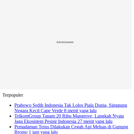
Advertisement
Terpopuler
Prabowo Sedih Indonesia Tak Lolos Piala Dunia, Singgung
Negara Kecil Cape Verde
8 menit yang lalu
TelkomGroup Tanam 20 Ribu Mangrove, Langkah Nyata
Jaga Ekosistem Pesisir Indonesia
27 menit yang lalu
Pemadaman Terus Dilakukan Cegah Api Meluas di Gunung
Bromo
1 jam yang lalu