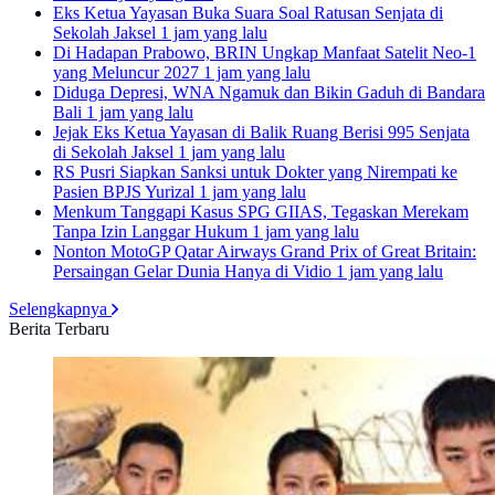
Eks Ketua Yayasan Buka Suara Soal Ratusan Senjata di
Sekolah Jaksel
1 jam yang lalu
Di Hadapan Prabowo, BRIN Ungkap Manfaat Satelit Neo-1
yang Meluncur 2027
1 jam yang lalu
Diduga Depresi, WNA Ngamuk dan Bikin Gaduh di Bandara
Bali
1 jam yang lalu
Jejak Eks Ketua Yayasan di Balik Ruang Berisi 995 Senjata
di Sekolah Jaksel
1 jam yang lalu
RS Pusri Siapkan Sanksi untuk Dokter yang Nirempati ke
Pasien BPJS Yurizal
1 jam yang lalu
Menkum Tanggapi Kasus SPG GIIAS, Tegaskan Merekam
Tanpa Izin Langgar Hukum
1 jam yang lalu
Nonton MotoGP Qatar Airways Grand Prix of Great Britain:
Persaingan Gelar Dunia Hanya di Vidio
1 jam yang lalu
Selengkapnya
Berita Terbaru