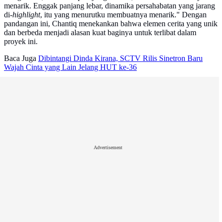
menarik. Enggak panjang lebar, dinamika persahabatan yang jarang
di
-highlight
, itu yang menurutku membuatnya menarik." Dengan
pandangan ini, Chantiq menekankan bahwa elemen cerita yang unik
dan berbeda menjadi alasan kuat baginya untuk terlibat dalam
proyek ini.
Baca Juga
Dibintangi Dinda Kirana, SCTV Rilis Sinetron Baru
Wajah Cinta yang Lain Jelang HUT ke-36
Advertisement