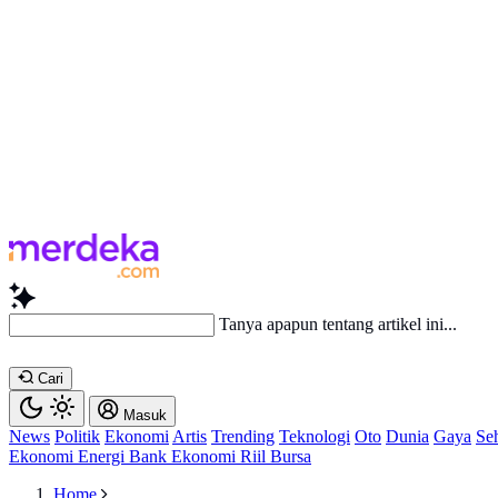
Bac
Cari
Masuk
News
Politik
Ekonomi
Artis
Trending
Teknologi
Oto
Dunia
Gaya
Se
Ekonomi
Energi
Bank
Ekonomi
Riil
Bursa
Home