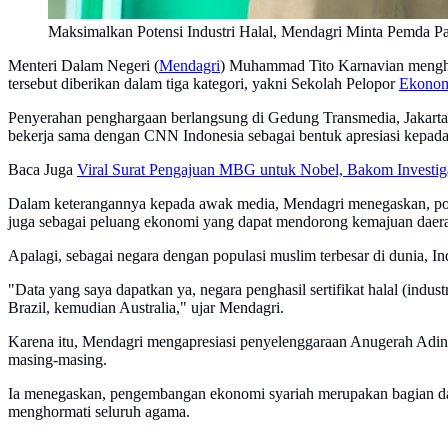
Maksimalkan Potensi Industri Halal, Mendagri Minta Pemda 
Menteri Dalam Negeri (
Mendagri
) Muhammad Tito Karnavian menghad
tersebut diberikan dalam tiga kategori, yakni Sekolah Pelopor
Ekonom
Penyerahan penghargaan berlangsung di Gedung Transmedia, Jakart
bekerja sama dengan CNN Indonesia sebagai bentuk apresiasi kepad
Baca Juga
Viral Surat Pengajuan MBG untuk Nobel, Bakom Investig
Dalam keterangannya kepada awak media, Mendagri menegaskan, poten
juga sebagai peluang ekonomi yang dapat mendorong kemajuan daer
Apalagi, sebagai negara dengan populasi muslim terbesar di dunia, I
"Data yang saya dapatkan ya, negara penghasil sertifikat halal (ind
Brazil, kemudian Australia," ujar Mendagri.
Karena itu, Mendagri mengapresiasi penyelenggaraan Anugerah Adina
masing-masing.
Ia menegaskan, pengembangan ekonomi syariah merupakan bagian dari
menghormati seluruh agama.