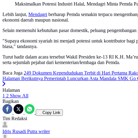
Maksimalkan Potensi Industri Halal, Mendagri Minta Pemda P
Lebih lanjut,
Mendagri
berharap Pemda semakin terpacu mengembangkan
ekonomi daerah maupun nasional.
Selain memenuhi kebutuhan pasar domestik, peluang pengembangan
"Supaya ekonomi syariah ini menjadi potensi untuk kontributor bagi p
biasa," tandasnya.
Turut hadir dalam acara tersebut Wakil Presiden ke-13 RI K.H. 
serta sejumlah pejabat dari kementerian/lembaga dan Pemda.
Baca Juga
249 Dokumen Kependudukan Terbit di Hari Pertama Rako
Halaman Berikutnya
Pemerintah Luncurkan Asta Mandala SMK Go Gl
Halaman
1
2
Show All
Bagikan
Copy Link
Tim Redaksi
Idris Rusadi Putra
writer