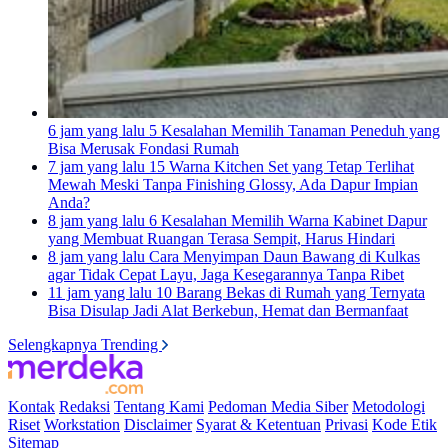
6 jam yang lalu
5 Kesalahan Memilih Tanaman Peneduh yang
Bisa Merusak Fondasi Rumah
7 jam yang lalu
15 Warna Kitchen Set yang Tetap Terlihat
Mewah Meski Tanpa Finishing Glossy, Ada Dapur Impian
Anda?
8 jam yang lalu
6 Kesalahan Memilih Warna Kabinet Dapur
yang Membuat Ruangan Terasa Sempit, Harus Hindari
8 jam yang lalu
Cara Menyimpan Daun Bawang di Kulkas
agar Tidak Cepat Layu, Jaga Kesegarannya Tanpa Ribet
11 jam yang lalu
10 Barang Bekas di Rumah yang Ternyata
Bisa Disulap Jadi Alat Berkebun, Hemat dan Bermanfaat
Selengkapnya Trending
Kontak
Redaksi
Tentang Kami
Pedoman Media Siber
Metodologi
Riset
Workstation
Disclaimer
Syarat & Ketentuan
Privasi
Kode Etik
Sitemap