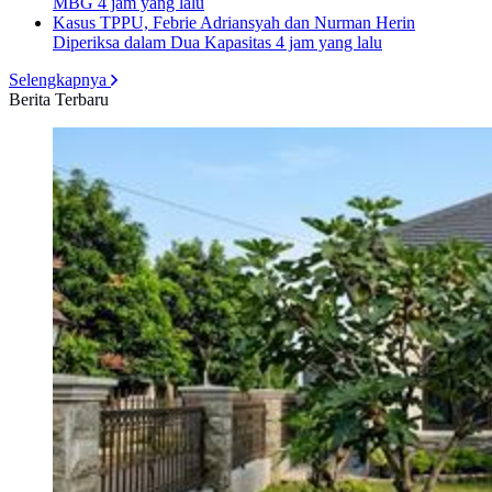
MBG
4 jam yang lalu
Kasus TPPU, Febrie Adriansyah dan Nurman Herin
Diperiksa dalam Dua Kapasitas
4 jam yang lalu
Selengkapnya
Berita Terbaru