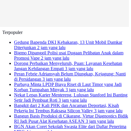
Terpopuler
Gedung Bapenda DKI Kebakaran, 13 Unit Mobil Damkar
Diterjunkan
2 jam yang lalu
Bigmo Dipanggil Polisi usai Dugaan Pelibatan Anak dalam
Promosi Vape
2 jam yang lalu
Dorong Perbaikan Menyeluruh, Puan: Layanan Kesehatan
Jangan Kehilangan Empati
3 jam yang lalu
Peran Febrie Adriansyah Belum Diungkap, Kejagung: Nanti
di Persidangan
3 jam yang lalu
Purbaya Minta LPDP Biaya Riset di Laut Timor yang Jadi
Korban Tumpahan Minyak
3 jam yang lalu
Nekat Lepas Karier Mentereng, Lulusan Stanford Ini Banting
Setir Jadi Pembuat Roti
3 jam yang lalu
Bangkit dari 2 Kali PHK dan Ancaman Deportasi, Kisah
Pekerja Ini Tembus Raksasa Silicon Valley
3 jam yang lalu
Bangun Basis Produksi di Cikarang, Virtue Diagnostics Bidik
RI Jadi Pusat Alat Kesehatan ASEAN
3 jam yang lalu
BGN Akan Coret Sekolah Swasta Elite dari Daftar Penerima