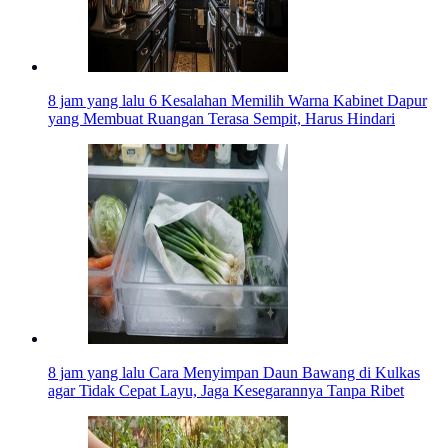
8 jam yang lalu
6 Kesalahan Memilih Warna Kabinet Dapur
yang Membuat Ruangan Terasa Sempit, Harus Hindari
8 jam yang lalu
Cara Menyimpan Daun Bawang di Kulkas
agar Tidak Cepat Layu, Jaga Kesegarannya Tanpa Ribet