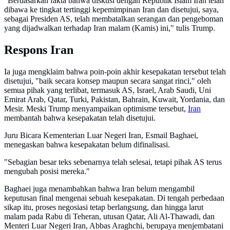
"Berdasarkan fakta bahwa diskusi dengan Republik Islam Iran telah
dibawa ke tingkat tertinggi kepemimpinan Iran dan disetujui, saya,
sebagai Presiden AS, telah membatalkan serangan dan pengeboman
yang dijadwalkan terhadap Iran malam (Kamis) ini," tulis Trump.
Respons Iran
Ia juga mengklaim bahwa poin-poin akhir kesepakatan tersebut telah
disetujui, "baik secara konsep maupun secara sangat rinci," oleh
semua pihak yang terlibat, termasuk AS, Israel, Arab Saudi, Uni
Emirat Arab, Qatar, Turki, Pakistan, Bahrain, Kuwait, Yordania, dan
Mesir. Meski Trump menyampaikan optimisme tersebut,
Iran
membantah bahwa kesepakatan telah disetujui.
Juru Bicara Kementerian Luar Negeri Iran, Esmail Baghaei,
menegaskan bahwa kesepakatan belum difinalisasi.
"Sebagian besar teks sebenarnya telah selesai, tetapi pihak A
S terus
mengubah posisi mereka."
Baghaei juga menambahkan bahwa Iran belum mengambil
keputusan final mengenai sebuah kesepakatan. Di tengah perbedaan
sikap itu, proses negosiasi tetap berlangsung, dan hingga larut
malam pada Rabu di Teheran, utusan Qatar, Ali Al-Thawadi, dan
Menteri Luar Negeri Iran, Abbas Araghchi, berupaya menjembatani