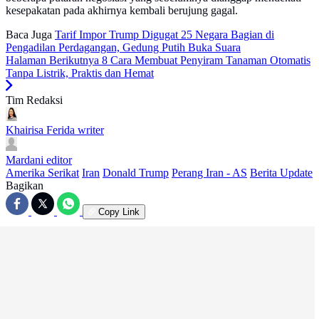
kesepakatan pada akhirnya kembali berujung gagal.
Baca Juga
Tarif Impor Trump Digugat 25 Negara Bagian di
Pengadilan Perdagangan, Gedung Putih Buka Suara
Halaman Berikutnya
8 Cara Membuat Penyiram Tanaman Otomatis
Tanpa Listrik, Praktis dan Hemat
Tim Redaksi
Khairisa Ferida
writer
Mardani
editor
Amerika Serikat
Iran
Donald Trump
Perang Iran - AS
Berita Update
Bagikan
Copy Link