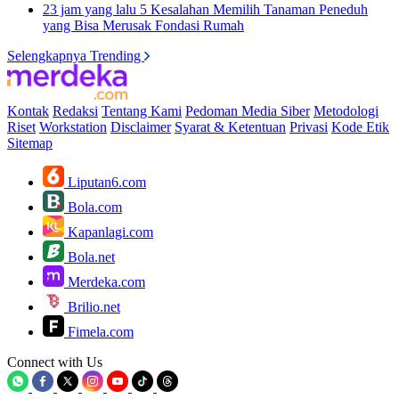
23 jam yang lalu
5 Kesalahan Memilih Tanaman Peneduh
yang Bisa Merusak Fondasi Rumah
Selengkapnya Trending
Kontak
Redaksi
Tentang Kami
Pedoman Media Siber
Metodologi
Riset
Workstation
Disclaimer
Syarat & Ketentuan
Privasi
Kode Etik
Sitemap
Liputan6.com
Bola.com
Kapanlagi.com
Bola.net
Merdeka.com
Brilio.net
Fimela.com
Connect with Us