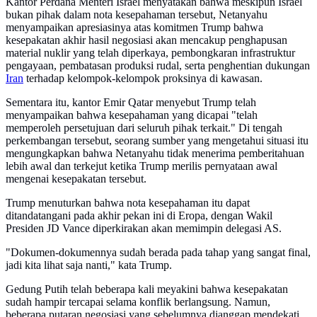
Kantor Perdana Menteri Israel menyatakan bahwa meskipun Israel
bukan pihak dalam nota kesepahaman tersebut, Netanyahu
menyampaikan apresiasinya atas komitmen Trump bahwa
kesepakatan akhir hasil negosiasi akan mencakup penghapusan
material nuklir yang telah diperkaya, pembongkaran infrastruktur
pengayaan, pembatasan produksi rudal, serta penghentian dukungan
Iran
terhadap kelompok-kelompok proksinya di kawasan.
Sementara itu, kantor Emir Qatar menyebut Trump telah
menyampaikan bahwa kesepahaman yang dicapai "telah
memperoleh persetujuan dari seluruh pihak terkait." Di tengah
perkembangan tersebut, seorang sumber yang mengetahui situasi itu
mengungkapkan bahwa Netanyahu tidak menerima pemberitahuan
lebih awal dan terkejut ketika Trump merilis pernyataan awal
mengenai kesepakatan tersebut.
Trump menuturkan bahwa nota kesepahaman itu dapat
ditandatangani pada akhir pekan ini di Eropa, dengan Wakil
Presiden JD Vance diperkirakan akan memimpin delegasi AS.
"Dokumen-dokumennya sudah berada pada tahap yang sangat final,
jadi kita lihat saja nanti," kata Trump.
Gedung Putih telah beberapa kali meyakini bahwa kesepakatan
sudah hampir tercapai selama konflik berlangsung. Namun,
beberapa putaran negosiasi yang sebelumnya dianggap mendekati