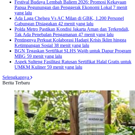
Festival Budaya Lembah Baliem 2026: Promosi Kekayaan
Papua Pegunungan dan Penggerak Ekonomi Lokal
7 menit
yang lalu
Ada Laga Chelsea Vs AC Milan di GBK, 1.200 Personel
Gabungan Disiagakan
42 menit yang lalu
Polda Metro Pastikan Kondisi Jakarta Aman dan Terkendali,
Tak Ada Penebalan Pengamanan
47 menit yang lalu
Pentingnya Perkuat Kolaborasi Hadapi Krisis Iklim hingga
Ketimpangan Sosial
38 menit yang lalu
BGN Tegaskan Sertifikat SLHS Wajib untuk Dapur Program
MBG
59 menit yang lalu
Aspek Sulteng Fasilitasi Ratusan Sertifikat Halal Gratis untuk
UMKM Kuliner
59 menit yang lalu
Selengkapnya
Berita Terbaru