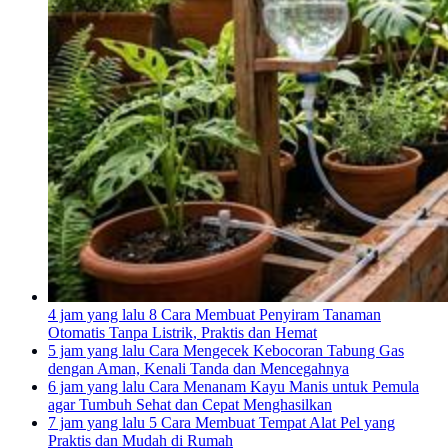
4 jam yang lalu
8 Cara Membuat Penyiram Tanaman
Otomatis Tanpa Listrik, Praktis dan Hemat
5 jam yang lalu
Cara Mengecek Kebocoran Tabung Gas
dengan Aman, Kenali Tanda dan Mencegahnya
6 jam yang lalu
Cara Menanam Kayu Manis untuk Pemula
agar Tumbuh Sehat dan Cepat Menghasilkan
7 jam yang lalu
5 Cara Membuat Tempat Alat Pel yang
Praktis dan Mudah di Rumah