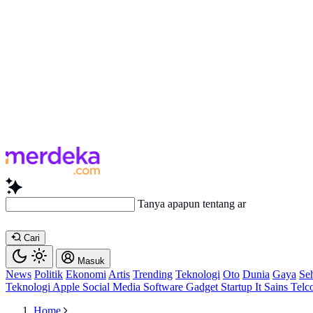
Tanya apapun tentang artikel ini...
Cari
Masuk
News
Politik
Ekonomi
Artis
Trending
Teknologi
Oto
Dunia
Gaya
Se
Teknologi
Apple
Social Media
Software
Gadget
Startup
It
Sains
Telc
Home