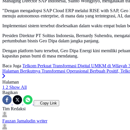
Managing Director SAP Indonesia, Sianto Wongjoyo, mengatakan tran
"Dengan mengadopsi SAP Cloud ERP melalui RISE with SAP, Geo Di
menuju autonomous enterprise, di mana data yang terintegrasi, AI, da
Implementasi sistem tersebut diselesaikan dalam waktu empat bulan b
Presiden Direktur PT Soltius Indonesia, Bernardy Suhendra, mengata
pertumbuhan bisnis Geo Dipa dalam jangka panjang.
Dengan platform baru tersebut, Geo Dipa Energi kini memiliki pelua
kapasitas panas bumi di masa mendatang.
Baca Juga
Telkom Perkuat Transformasi Digital UMKM di Wilayah 3T
Halaman Berikutnya
Transformasi Operasional Berbuah Positif, Telko
Halaman
1
2
Show All
Bagikan
Copy Link
Tim Redaksi
Fauzan Jamaludin
writer