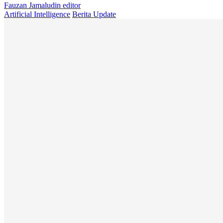
Fauzan Jamaludin
editor
Artificial Intelligence
Berita Update