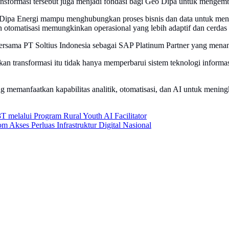
sformasi tersebut juga menjadi fondasi bagi Geo Dipa untuk mengemba
pa Energi mampu menghubungkan proses bisnis dan data untuk menin
n otomatisasi memungkinkan operasional yang lebih adaptif dan cerdas d
ersama PT Soltius Indonesia sebagai SAP Platinum Partner yang menanga
kan transformasi itu tidak hanya memperbarui sistem teknologi informa
ng memanfaatkan kapabilitas analitik, otomatisasi, dan AI untuk meni
 melalui Program Rural Youth AI Facilitator
m Akses Perluas Infrastruktur Digital Nasional