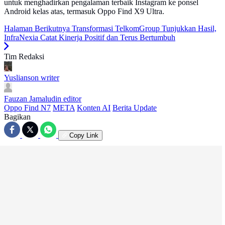
untuk menghadirkan pengalaman terbaik Instagram ke ponsel
Android kelas atas, termasuk Oppo Find X9 Ultra.
Halaman Berikutnya
Transformasi TelkomGroup Tunjukkan Hasil,
InfraNexia Catat Kinerja Positif dan Terus Bertumbuh
Tim Redaksi
Yuslianson
writer
Fauzan Jamaludin
editor
Oppo Find N7
META
Konten AI
Berita Update
Bagikan
Copy Link