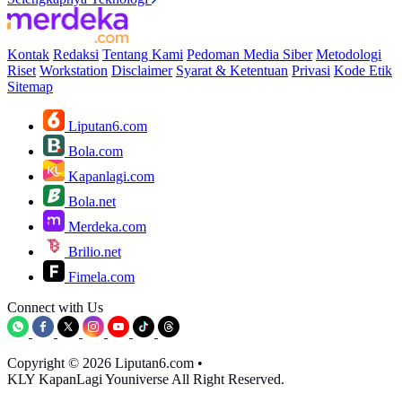
Kontak
Redaksi
Tentang Kami
Pedoman Media Siber
Metodologi
Riset
Workstation
Disclaimer
Syarat & Ketentuan
Privasi
Kode Etik
Sitemap
Liputan6.com
Bola.com
Kapanlagi.com
Bola.net
Merdeka.com
Brilio.net
Fimela.com
Connect with Us
Copyright © 2026 Liputan6.com
•
KLY KapanLagi Youniverse All Right Reserved.