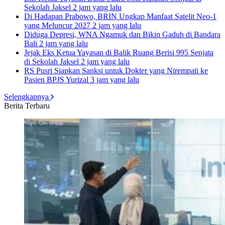
Sekolah Jaksel
2 jam yang lalu
Di Hadapan Prabowo, BRIN Ungkap Manfaat Satelit Neo-1
yang Meluncur 2027
2 jam yang lalu
Diduga Depresi, WNA Ngamuk dan Bikin Gaduh di Bandara
Bali
2 jam yang lalu
Jejak Eks Ketua Yayasan di Balik Ruang Berisi 995 Senjata
di Sekolah Jaksel
2 jam yang lalu
RS Pusri Siapkan Sanksi untuk Dokter yang Nirempati ke
Pasien BPJS Yurizal
3 jam yang lalu
Selengkapnya
Berita Terbaru