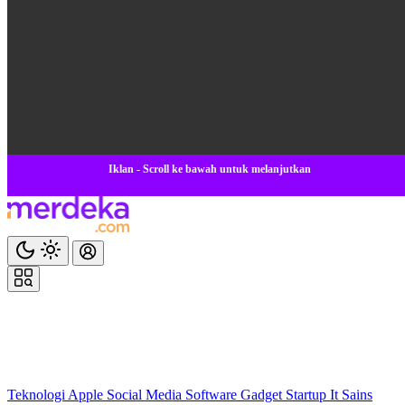
Iklan - Scroll ke bawah untuk melanjutkan
Teknologi
Apple
Social Media
Software
Gadget
Startup
It
Sains