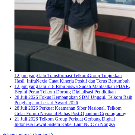
12 jam yang lalu
Transformasi TelkomGroup Tunjukkan
Hasil, InfraNexia Catat Kinerja Positif dan Terus Bertumbuh
12 jam yang lalu
718 Ribu Siswa Sudah Manfaatkan PIJAR,
Begini Peran Telkom Dorong Digitalisasi Pendidikan
28 Juli 2026
Fokus Kembangkan SDM Unggul, Telkom Raih
Penghargaan Lestari Award 2026
28 Juli 2026
Perkuat Keamanan Siber Nasional, Telkom
Gelar Forum Nasional Bahas Post-Quantum Cryptography
21 Juli 2026
Telkom Group Perkuat Gerbang Digital
Indonesia Lewat Sistem Kabel Laut NCC di Nongsa
Selengkapnya Teknologi