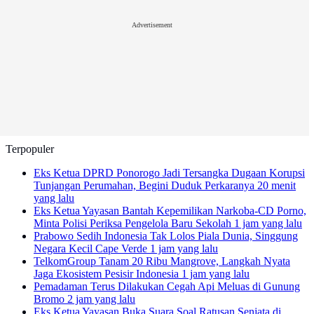
Advertisement
Terpopuler
Eks Ketua DPRD Ponorogo Jadi Tersangka Dugaan Korupsi
Tunjangan Perumahan, Begini Duduk Perkaranya
20 menit
yang lalu
Eks Ketua Yayasan Bantah Kepemilikan Narkoba-CD Porno,
Minta Polisi Periksa Pengelola Baru Sekolah
1 jam yang lalu
Prabowo Sedih Indonesia Tak Lolos Piala Dunia, Singgung
Negara Kecil Cape Verde
1 jam yang lalu
TelkomGroup Tanam 20 Ribu Mangrove, Langkah Nyata
Jaga Ekosistem Pesisir Indonesia
1 jam yang lalu
Pemadaman Terus Dilakukan Cegah Api Meluas di Gunung
Bromo
2 jam yang lalu
Eks Ketua Yayasan Buka Suara Soal Ratusan Senjata di