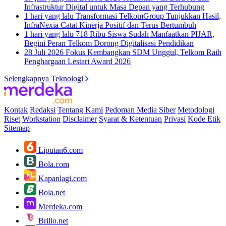
Infrastruktur Digital untuk Masa Depan yang Terhubung
1 hari yang lalu
Transformasi TelkomGroup Tunjukkan Hasil,
InfraNexia Catat Kinerja Positif dan Terus Bertumbuh
1 hari yang lalu
718 Ribu Siswa Sudah Manfaatkan PIJAR,
Begini Peran Telkom Dorong Digitalisasi Pendidikan
28 Juli 2026
Fokus Kembangkan SDM Unggul, Telkom Raih
Penghargaan Lestari Award 2026
Selengkapnya Teknologi
Kontak
Redaksi
Tentang Kami
Pedoman Media Siber
Metodologi
Riset
Workstation
Disclaimer
Syarat & Ketentuan
Privasi
Kode Etik
Sitemap
Liputan6.com
Bola.com
Kapanlagi.com
Bola.net
Merdeka.com
Brilio.net