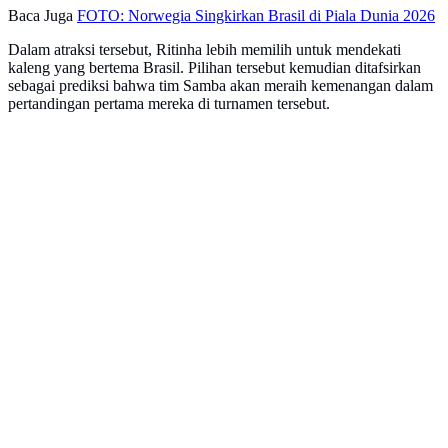
Baca Juga
FOTO: Norwegia Singkirkan Brasil di Piala Dunia 2026
Dalam atraksi tersebut, Ritinha lebih memilih untuk mendekati
kaleng yang bertema Brasil. Pilihan tersebut kemudian ditafsirkan
sebagai prediksi bahwa tim Samba akan meraih kemenangan dalam
pertandingan pertama mereka di turnamen tersebut.