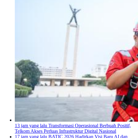
13 jam yang lalu
Transformasi Operasional Berbuah Positif,
Telkom Akses Perluas Infrastruktur Digital Nasional
17 jam yang lalu
BATIC 2026 Hadirkan Visi Baru AI dan