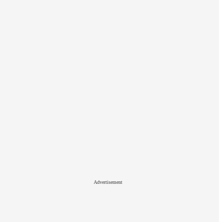
Advertisement