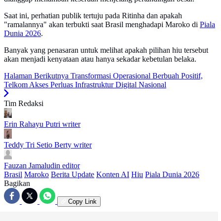
Saat ini, perhatian publik tertuju pada Ritinha dan apakah
"ramalannya" akan terbukti saat Brasil menghadapi Maroko di
Piala
Dunia 2026
.
Banyak yang penasaran untuk melihat apakah pilihan hiu tersebut
akan menjadi kenyataan atau hanya sekadar kebetulan belaka.
Halaman Berikutnya
Transformasi Operasional Berbuah Positif,
Telkom Akses Perluas Infrastruktur Digital Nasional
Tim Redaksi
Erin Rahayu Putri
writer
Teddy Tri Setio Berty
writer
Fauzan Jamaludin
editor
Brasil
Maroko
Berita Update
Konten AI
Hiu
Piala Dunia 2026
Bagikan
Copy Link