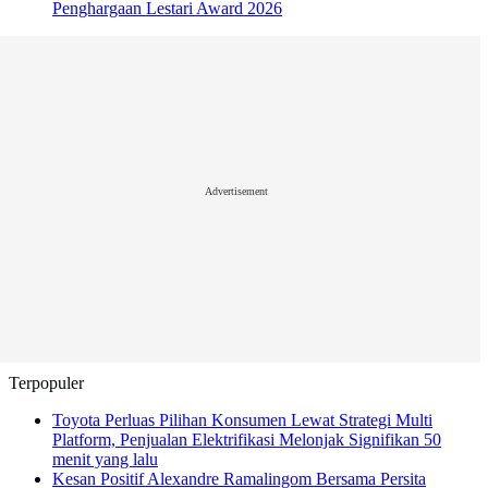
Penghargaan Lestari Award 2026
Advertisement
Terpopuler
Toyota Perluas Pilihan Konsumen Lewat Strategi Multi
Platform, Penjualan Elektrifikasi Melonjak Signifikan
50
menit yang lalu
Kesan Positif Alexandre Ramalingom Bersama Persita