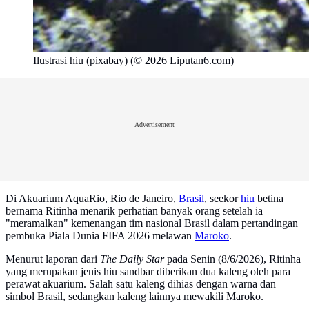
Ilustrasi hiu (pixabay) (© 2026 Liputan6.com)
Advertisement
Di Akuarium AquaRio, Rio de Janeiro,
Brasil
, seekor
hiu
betina
bernama Ritinha menarik perhatian banyak orang setelah ia
"meramalkan" kemenangan tim nasional Brasil dalam pertandingan
pembuka Piala Dunia FIFA 2026 melawan
Maroko
.
Menurut laporan dari
The Daily Star
pada Senin (8/6/2026), Ritinha
yang merupakan jenis hiu sandbar diberikan dua kaleng oleh para
perawat akuarium. Salah satu kaleng dihias dengan warna dan
simbol Brasil, sedangkan kaleng lainnya mewakili Maroko.