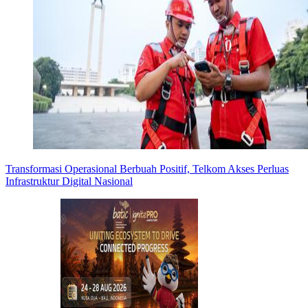
Transformasi Operasional Berbuah Positif, Telkom Akses Perluas
Infrastruktur Digital Nasional