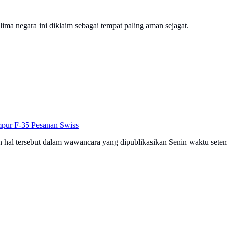
lima negara ini diklaim sebagai tempat paling aman sejagat.
mpur F-35 Pesanan Swiss
hal tersebut dalam wawancara yang dipublikasikan Senin waktu setem