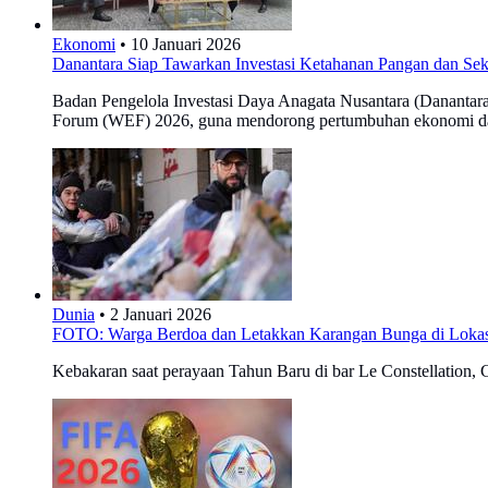
Ekonomi
•
10 Januari 2026
Danantara Siap Tawarkan Investasi Ketahanan Pangan dan Sek
Badan Pengelola Investasi Daya Anagata Nusantara (Danantara I
Forum (WEF) 2026, guna mendorong pertumbuhan ekonomi d
Dunia
•
2 Januari 2026
FOTO: Warga Berdoa dan Letakkan Karangan Bunga di Lokas
Kebakaran saat perayaan Tahun Baru di bar Le Constellation,