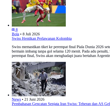
8
Bola
•
8 Juli 2026
Swiss Hentikan Perlawanan Kolombia
Swiss memastikan tiket ke perempat final Piala Dunia 2026 se
bermain imbang tanpa gol selama 120 menit. Pada adu penalti
perempat final, Swiss akan menghadapi juara bertahan Argent
News
•
21 Juni 2026
Pembahasan Gencatan Senjata Iran Swiss: Teheran dan AS Gel