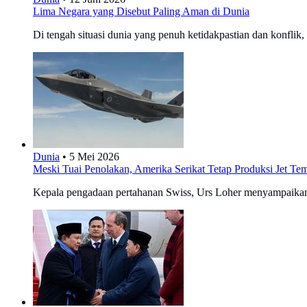
Lima Negara yang Disebut Paling Aman di Dunia
Di tengah situasi dunia yang penuh ketidakpastian dan konflik, 
Dunia
•
5 Mei 2026
Meski Tuai Penolakan, Amerika Serikat Tetap Produksi Jet Te
Kepala pengadaan pertahanan Swiss, Urs Loher menyampaikan 