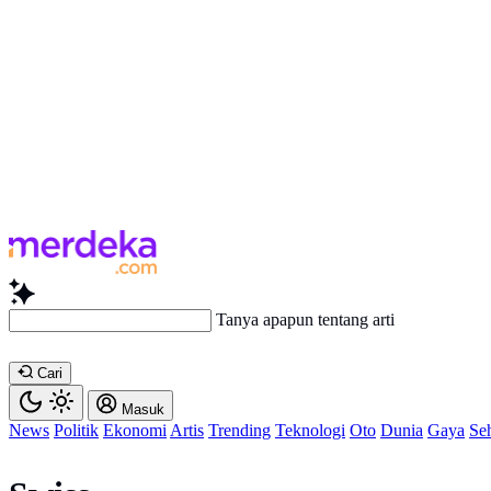
Tanya apapun tentang artikel ini...
Cari
Masuk
News
Politik
Ekonomi
Artis
Trending
Teknologi
Oto
Dunia
Gaya
Se