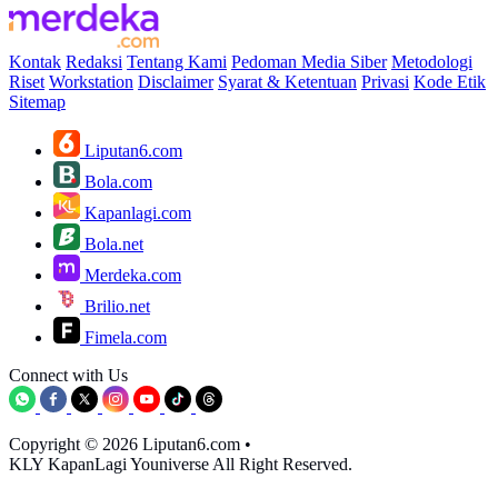
Kontak
Redaksi
Tentang Kami
Pedoman Media Siber
Metodologi
Riset
Workstation
Disclaimer
Syarat & Ketentuan
Privasi
Kode Etik
Sitemap
Liputan6.com
Bola.com
Kapanlagi.com
Bola.net
Merdeka.com
Brilio.net
Fimela.com
Connect with Us
Copyright © 2026 Liputan6.com
•
KLY KapanLagi Youniverse All Right Reserved.