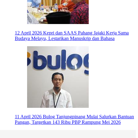
12 April 2026
Kepri dan SAAS Pahang Jajaki Kerja Sama
Budaya Melayu, Lestarikan Manuskrip dan Bahasa
11 April 2026
Bulog Tanjungpinang Mulai Salurkan Bantuan
Pangan, Targetkan 143 Ribu PBP Rampung Mei 2026