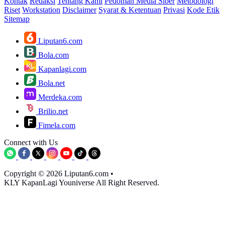
Kontak
Redaksi
Tentang Kami
Pedoman Media Siber
Metodologi
Riset
Workstation
Disclaimer
Syarat & Ketentuan
Privasi
Kode Etik
Sitemap
Liputan6.com
Bola.com
Kapanlagi.com
Bola.net
Merdeka.com
Brilio.net
Fimela.com
Connect with Us
Copyright © 2026 Liputan6.com
•
KLY KapanLagi Youniverse All Right Reserved.