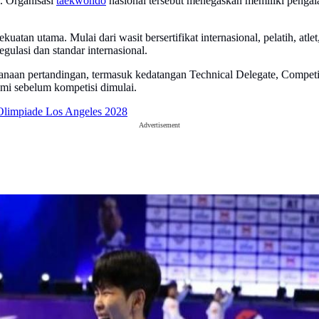
. Organisasi
taekwondo
nasional tersebut menegaskan memiliki penga
tan utama. Mulai dari wasit bersertifikat internasional, pelatih, atle
gulasi dan standar internasional.
anaan pertandingan, termasuk kedatangan Technical Delegate, Competit
mi sebelum kompetisi dimulai.
Olimpiade Los Angeles 2028
Advertisement