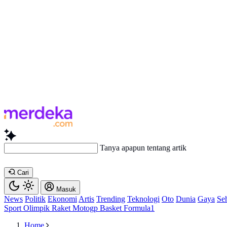
Tanya apapun t
Cari
Masuk
News
Politik
Ekonomi
Artis
Trending
Teknologi
Oto
Dunia
Gaya
Se
Sport
Olimpik
Raket
Motogp
Basket
Formula1
Home