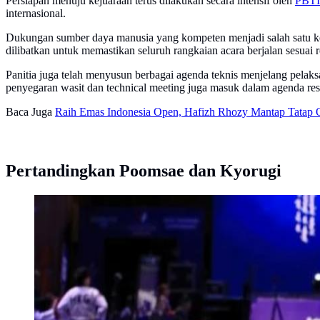
Persiapan menuju kejuaraan terus dilakukan secara intensif oleh
PBTI
internasional.
Dukungan sumber daya manusia yang kompeten menjadi salah satu kekua
dilibatkan untuk memastikan seluruh rangkaian acara berjalan sesuai re
Panitia juga telah menyusun berbagai agenda teknis menjelang pelaks
penyegaran wasit dan technical meeting juga masuk dalam agenda res
Baca Juga
Raih Emas Indonesia Open, Hafizh Rhozy Mantap Tatap 
Pertandingkan Poomsae dan Kyorugi