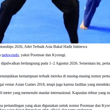
nships 2026, Atlet Terbaik Asia Bakal Hadir Istimewa
ga
taekwondo
, yakni Poomsae dan Kyorugi.
 dijadwalkan berlangsung pada 1–2 Agustus 2026. Sementara itu, pertan
k menunjukkan kemampuan terbaik mereka di masing-masing nomor perta
gai venue Asian Games 2018, tetapi juga karena fasilitas yang menduk
 x 40 meter yang memenuhi standar internasional. Kapasitas tribun 
a pertandingan yang akan digunakan untuk nomor Poomsae dan Kyorugi.
dara yang dapat digunakan atlet, ofisial, dan tamu undangan.