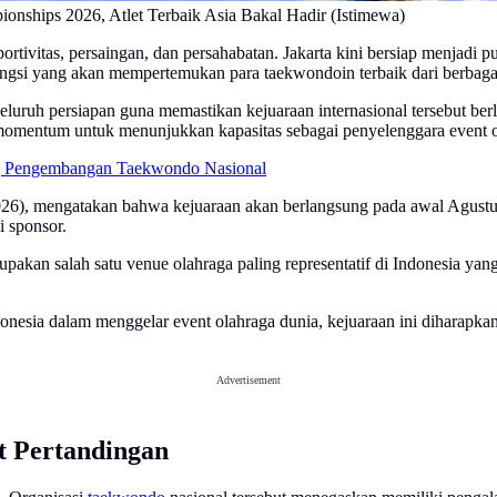
nships 2026, Atlet Terbaik Asia Bakal Hadir (Istimewa)
rtivitas, persaingan, dan persahabatan. Jakarta kini bersiap menjadi p
si yang akan mempertemukan para taekwondoin terbaik dari berbagai 
luruh persiapan guna memastikan kejuaraan internasional tersebut be
momentum untuk menunjukkan kapasitas sebagai penyelenggara event ola
g Pengembangan Taekwondo Nasional
6), mengatakan bahwa kejuaraan akan berlangsung pada awal Agustu
i sponsor.
erupakan salah satu venue olahraga paling representatif di Indonesia
ndonesia dalam menggelar event olahraga dunia, kejuaraan ini diharap
Advertisement
t Pertandingan