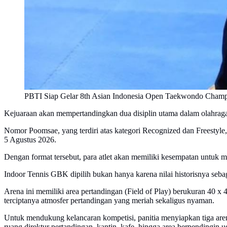
PBTI Siap Gelar 8th Asian Indonesia Open Taekwondo Champio
Kejuaraan akan mempertandingkan dua disiplin utama dalam olahra
Nomor Poomsae, yang terdiri atas kategori Recognized dan Freestyle,
5 Agustus 2026.
Dengan format tersebut, para atlet akan memiliki kesempatan untu
Indoor Tennis GBK dipilih bukan hanya karena nilai historisnya seba
Arena ini memiliki area pertandingan (Field of Play) berukuran 40
terciptanya atmosfer pertandingan yang meriah sekaligus nyaman.
Untuk mendukung kelancaran kompetisi, panitia menyiapkan tiga aren
ruang direktur pertandingan, kantin, kafe, hingga area berpendingin u