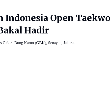
ian Indonesia Open Taek
 Bakal Hadir
is Gelora Bung Karno (GBK), Senayan, Jakarta.