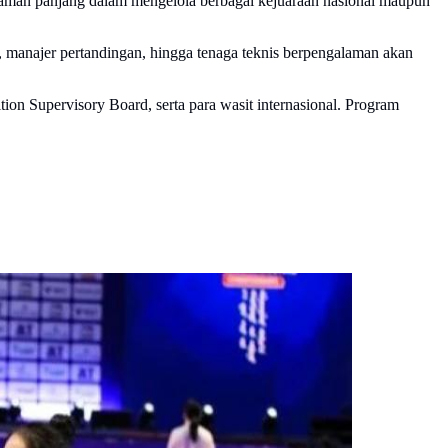
laman panjang dalam mengelola berbagai kejuaraan nasional maupun
t, manajer pertandingan, hingga tenaga teknis berpengalaman akan
ion Supervisory Board, serta para wasit internasional. Program