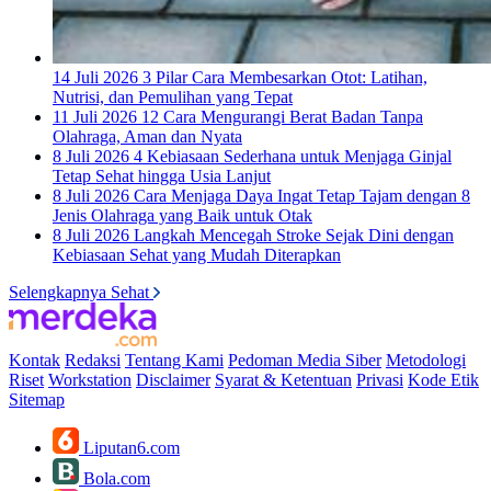
14 Juli 2026
3 Pilar Cara Membesarkan Otot: Latihan,
Nutrisi, dan Pemulihan yang Tepat
11 Juli 2026
12 Cara Mengurangi Berat Badan Tanpa
Olahraga, Aman dan Nyata
8 Juli 2026
4 Kebiasaan Sederhana untuk Menjaga Ginjal
Tetap Sehat hingga Usia Lanjut
8 Juli 2026
Cara Menjaga Daya Ingat Tetap Tajam dengan 8
Jenis Olahraga yang Baik untuk Otak
8 Juli 2026
Langkah Mencegah Stroke Sejak Dini dengan
Kebiasaan Sehat yang Mudah Diterapkan
Selengkapnya Sehat
Kontak
Redaksi
Tentang Kami
Pedoman Media Siber
Metodologi
Riset
Workstation
Disclaimer
Syarat & Ketentuan
Privasi
Kode Etik
Sitemap
Liputan6.com
Bola.com