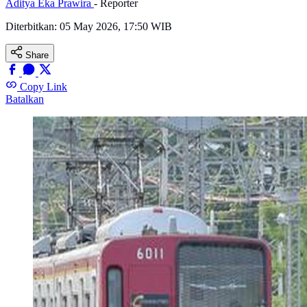
Aditya Eka Prawira
- Reporter
Diterbitkan:
05 May 2026, 17:50 WIB
Share
Copy Link
Batalkan