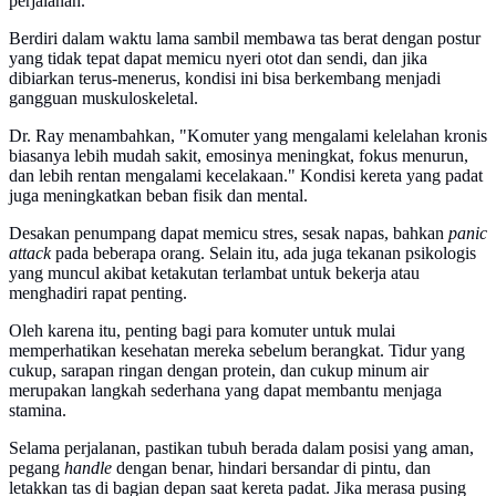
perjalanan.
Berdiri dalam waktu lama sambil membawa tas berat dengan postur
yang tidak tepat dapat memicu nyeri otot dan sendi, dan jika
dibiarkan terus-menerus, kondisi ini bisa berkembang menjadi
gangguan muskuloskeletal.
Dr. Ray menambahkan, "Komuter yang mengalami kelelahan kronis
biasanya lebih mudah sakit, emosinya meningkat, fokus menurun,
dan lebih rentan mengalami kecelakaan." Kondisi kereta yang padat
juga meningkatkan beban fisik dan mental.
Desakan penumpang dapat memicu stres, sesak napas, bahkan
panic
attack
pada beberapa orang. Selain itu, ada juga tekanan psikologis
yang muncul akibat ketakutan terlambat untuk bekerja atau
menghadiri rapat penting.
Oleh karena itu, penting bagi para komuter untuk mulai
memperhatikan kesehatan mereka sebelum berangkat. Tidur yang
cukup, sarapan ringan dengan protein, dan cukup minum air
merupakan langkah sederhana yang dapat membantu menjaga
stamina.
Selama perjalanan, pastikan tubuh berada dalam posisi yang aman,
pegang
handle
dengan benar, hindari bersandar di pintu, dan
letakkan tas di bagian depan saat kereta padat. Jika merasa pusing