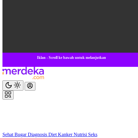
Iklan - Scroll ke bawah untuk melanjutkan
Sehat
Bugar
Diagnosis
Diet
Kanker
Nutrisi
Seks