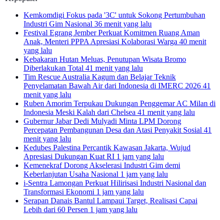
Kemkomdigi Fokus pada '3C' untuk Sokong Pertumbuhan
Industri Gim Nasional
36 menit yang lalu
Festival Egrang Jember Perkuat Komitmen Ruang Aman
Anak, Menteri PPPA Apresiasi Kolaborasi Warga
40 menit
yang lalu
Kebakaran Hutan Meluas, Penutupan Wisata Bromo
Diberlakukan Total
41 menit yang lalu
Tim Rescue Australia Kagum dan Belajar Teknik
Penyelamatan Bawah Air dari Indonesia di IMERC 2026
41
menit yang lalu
Ruben Amorim Terpukau Dukungan Penggemar AC Milan di
Indonesia Meski Kalah dari Chelsea
41 menit yang lalu
Gubernur Jabar Dedi Mulyadi Minta LPM Dorong
Percepatan Pembangunan Desa dan Atasi Penyakit Sosial
41
menit yang lalu
Kedubes Palestina Percantik Kawasan Jakarta, Wujud
Apresiasi Dukungan Kuat RI
1 jam yang lalu
Kemenekraf Dorong Akselerasi Industri Gim demi
Keberlanjutan Usaha Nasional
1 jam yang lalu
i-Sentra Lamongan Perkuat Hilirisasi Industri Nasional dan
Transformasi Ekonomi
1 jam yang lalu
Serapan Danais Bantul Lampaui Target, Realisasi Capai
Lebih dari 60 Persen
1 jam yang lalu