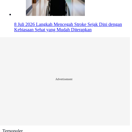
8 Juli 2026
Langkah Mencegah Stroke Sejak Dini dengan
Kebiasaan Sehat yang Mudah Diterapkan
Advertisement
Terpopuler