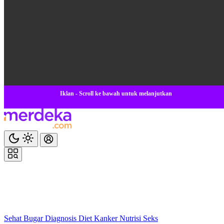
Iklan - Scroll ke bawah untuk melanjutkan
Sehat
Bugar
Diagnosis
Diet
Kanker
Nutrisi
Seks