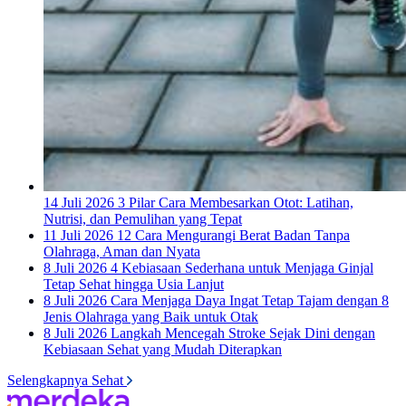
14 Juli 2026
3 Pilar Cara Membesarkan Otot: Latihan,
Nutrisi, dan Pemulihan yang Tepat
11 Juli 2026
12 Cara Mengurangi Berat Badan Tanpa
Olahraga, Aman dan Nyata
8 Juli 2026
4 Kebiasaan Sederhana untuk Menjaga Ginjal
Tetap Sehat hingga Usia Lanjut
8 Juli 2026
Cara Menjaga Daya Ingat Tetap Tajam dengan 8
Jenis Olahraga yang Baik untuk Otak
8 Juli 2026
Langkah Mencegah Stroke Sejak Dini dengan
Kebiasaan Sehat yang Mudah Diterapkan
Selengkapnya Sehat