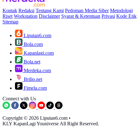
Kontak
Redaksi
Tentang Kami
Pedoman Media Siber
Metodologi
Riset
Workstation
Disclaimer
Syarat & Ketentuan
Privasi
Kode Etik
Sitemap
Liputan6.com
Bola.com
Kapanlagi.com
Bola.net
Merdeka.com
Brilio.net
Fimela.com
Connect with Us
Copyright © 2026 Liputan6.com
•
KLY KapanLagi Youniverse All Right Reserved.