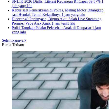
SNLIK 2026 Dirilis, Literasi Keuangan RI Capai 69,57%
1
jam yang lalu
Kabur saat Pemeriksaan di Polres, Maling Motor Ditangkap
saat Hendak Temui Kekasihnya
1 jam yang lalu
Dicecar 40 Pertanyaan, Bigmo Akui Salah Live Streaming
Promosi Vape Ajak Anak
1 jam yang lalu
Polisi Tangkap Pelaku Pelecehan Anak di Denpasar
1 jam
yang lalu
Selengkapnya
Berita Terbaru