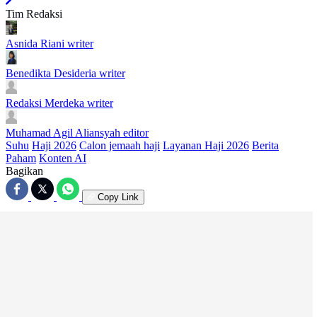
Tim Redaksi
Asnida Riani
writer
Benedikta Desideria
writer
Redaksi Merdeka
writer
Muhamad Agil Aliansyah
editor
Suhu
Haji 2026
Calon jemaah haji
Layanan Haji 2026
Berita
Paham
Konten AI
Bagikan
Copy Link